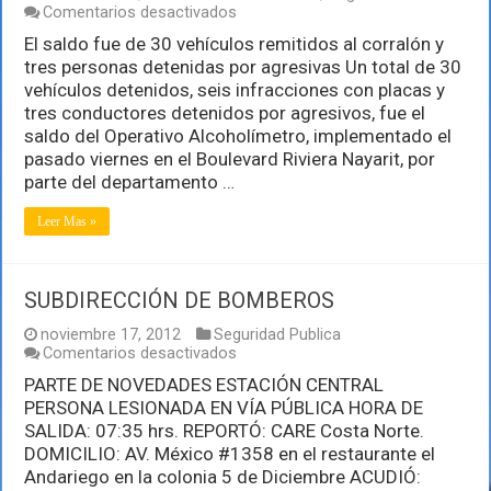
en
Comentarios desactivados
Aplican
El saldo fue de 30 vehículos remitidos al corralón y
“Cero
tres personas detenidas por agresivas Un total de 30
Tolerancia”
en
vehículos detenidos, seis infracciones con placas y
Operativo
tres conductores detenidos por agresivos, fue el
Alcoholímetro
saldo del Operativo Alcoholímetro, implementado el
pasado viernes en el Boulevard Riviera Nayarit, por
parte del departamento …
Leer Mas »
SUBDIRECCIÓN DE BOMBEROS
noviembre 17, 2012
Seguridad Publica
en
Comentarios desactivados
SUBDIRECCIÓN
PARTE DE NOVEDADES ESTACIÓN CENTRAL
DE
PERSONA LESIONADA EN VÍA PÚBLICA HORA DE
BOMBEROS
SALIDA: 07:35 hrs. REPORTÓ: CARE Costa Norte.
DOMICILIO: AV. México #1358 en el restaurante el
Andariego en la colonia 5 de Diciembre ACUDIÓ: