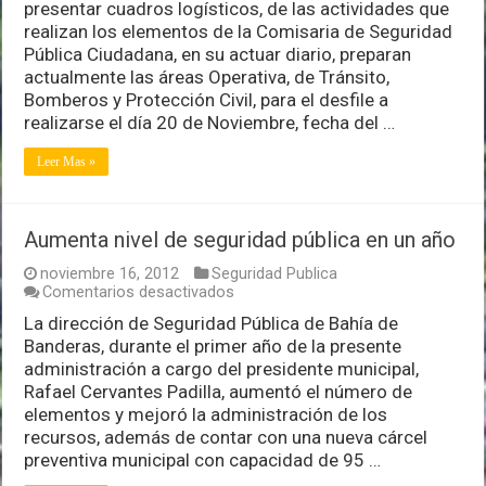
presentar cuadros logísticos, de las actividades que
SPM
se
realizan los elementos de la Comisaria de Seguridad
preparan
Pública Ciudadana, en su actuar diario, preparan
para
actualmente las áreas Operativa, de Tránsito,
desfile
Bomberos y Protección Civil, para el desfile a
revolucionario
realizarse el día 20 de Noviembre, fecha del …
Leer Mas »
Aumenta nivel de seguridad pública en un año
noviembre 16, 2012
Seguridad Publica
en
Comentarios desactivados
Aumenta
La dirección de Seguridad Pública de Bahía de
nivel
Banderas, durante el primer año de la presente
de
seguridad
administración a cargo del presidente municipal,
pública
Rafael Cervantes Padilla, aumentó el número de
en
elementos y mejoró la administración de los
un
recursos, además de contar con una nueva cárcel
año
preventiva municipal con capacidad de 95 …