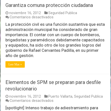
Garantiza comuna protección ciudadana
noviembre 16, 2012
Seguridad Publica
en
Comentarios desactivados
Garantiza
La protección civil es una función sustantiva que esta
comuna
administración municipal ha considerado de gran
protección
ciudadana
importancia. El contar con un cuerpo de bomberos,
brigadistas y paramédicos debidamente capacitados
y equipados, ha sido otro de los grandes logros del
gobierno de Rafael Cervantes Padilla, en su primer
año de gestión.
Leer Mas »
Elementos de SPM se preparan para desfile
revolucionario
noviembre 16, 2012
Puerto Vallarta
,
Seguridad Publica
en
Comentarios desactivados
Elementos
[spotlight] Intenso trabajo de adiestramiento para
de