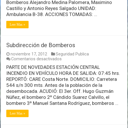
Bomberos Alejandro Medina Palomera, Maximino
Castillo y Antonio Reyes Salgado UNIDAD:
Ambulancia B-38. ACCIONES TOMADAS: …
Leer Mas »
Subdirección de Bomberos
noviembre 17, 2012
Seguridad Publica
en
Comentarios desactivados
Subdirección
PARTE DE NOVEDADES ESTACIÓN CENTRAL
de
INCENDIO EN VEHÍCULO HORA DE SALIDA: 07:45 hrs.
Bomberos
REPORTÓ: CARE Costa Norte. DOMICILIO: Carretera
544 s/n 300 mts. Antes de la población de la
desembocada. ACUDIÓ: El 3er. Off. Hugo Guzmán
Núñez, el bombero 2º Cándido Suarez Calvillo, el
bombero 3º Manuel Santana Rodríguez, bomberos …
Leer Mas »