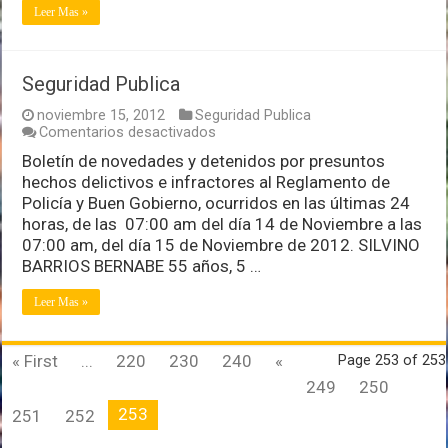
Leer Mas »
Seguridad Publica
noviembre 15, 2012
Seguridad Publica
en
Comentarios desactivados
Seguridad
Boletín de novedades y detenidos por presuntos
Publica
hechos delictivos e infractores al Reglamento de
Policía y Buen Gobierno, ocurridos en las últimas 24
horas, de las 07:00 am del día 14 de Noviembre a las
07:00 am, del día 15 de Noviembre de 2012. SILVINO
BARRIOS BERNABE 55 años, 5 …
Leer Mas »
« First
...
220
230
240
«
Page 253 of 253
249
250
253
251
252