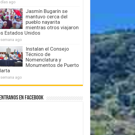
 días ago
Jasmín Bugarín se
mantuvo cerca del
pueblo nayarita
mientras otros viajaron
os Estados Unidos
 semana ago
Instalan el Consejo
Técnico de
Nomenclatura y
Monumentos de Puerto
larta
 semana ago
entranos en Facebook