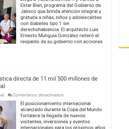
a
Estar Bien, programa del Gobierno de
Vallarta
“Somos
Jalisco que brinda atención integral y
1”
gratuita a niñas, niños y adolescentes
y
con diabetes tipo 1 sin
“Vamos
derechohabiencia. El arquitecto Luis
a
Estar
Ernesto Munguía González reiteró el
Bien”
respaldo de su gobierno con acciones
stica directa de 11 mil 500 millones de
al
en
al
Comentarios desactivados
Alcanza
El posicionamiento internacional
Jalisco
alcanzado durante la Copa del Mundo
derrama
turística
fortalece la llegada de nuevos
directa
visitantes, inversiones y eventos
de
internacionales para los próximos años