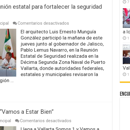
7
nión estatal para fortalecer la seguridad
en
cipal
Comentarios desactivados
Luis
El arquitecto Luis Ernesto Munguía
a l
Munguía
González participó la mañana de este
participa
1
en
jueves junto al gobernador de Jalisco,
reunión
Pablo Lemus Navarro, en la Reunión
estatal
Estatal de Seguridad realizada en la
para
Décima Segunda Zona Naval de Puerto
fortalecer
la
Val
Vallarta, donde autoridades federales,
seguridad
estatales y municipales revisaron la
1
en
egión …
Puerto
Vallarta
Encu
 “Vamos a Estar Bien”
en
ncipal
Comentarios desactivados
Llega
Llega a Vallarta Somos 1 y Vamos a