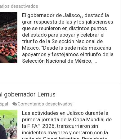
en
rios desactivados
Jalisco
El gobernador de Jalisco, , destacó la
celebra
gran respuesta de las y los jaliscienses
al
estilo
que se reunieron en distintos puntos
grande
del estado para apoyar y celebrar el
el
triunfo de la Selección Nacional de
triunfo
México. “Desde la sede más mexicana
de
la
apoyamos y festejamos el triunfo de la
Selección
Selección Nacional de México, …
Mexicana
 al gobernador Lemus
en
ipal
Comentarios desactivados
Visita
Las actividades en Jalisco durante la
presidente
primera jornada de la Copa Mundial de
de
la
la FIFA™ 2026, transcurrieron sin
FIFA
incidentes mayores y cerraron con la
al
visita de Gianni Infantino, Presidente