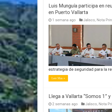
Luis Munguía participa en reu
en Puerto Vallarta
1 semana ago
Jalisco
,
Nota Prin
estrategia de seguridad para la r
Leer Mas »
Llega a Vallarta “Somos 1” y
2 semanas ago
Jalisco
,
Nota Pri