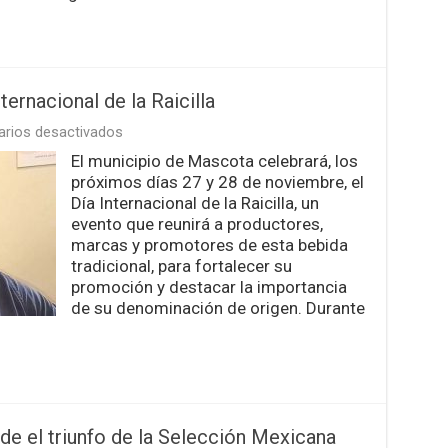
Oeste
ernacional de la Raicilla
en
rios desactivados
Mascota
El municipio de Mascota celebrará, los
será
próximos días 27 y 28 de noviembre, el
sede
del
Día Internacional de la Raicilla, un
Día
evento que reunirá a productores,
Internacional
marcas y promotores de esta bebida
de
tradicional, para fortalecer su
la
Raicilla
promoción y destacar la importancia
de su denominación de origen. Durante
nde el triunfo de la Selección Mexicana