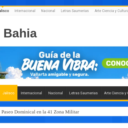
alisco
Internacional
Nacional
Letras Saumerias
Arte Ciencia y Cultur
Jalisco
Internacional
Nacional
Letras Saumerias
Arte Ciencia y 
l Paseo Dominical en la 41 Zona Militar
 junto al gobernador Pablo Lemus, la modernización del transp