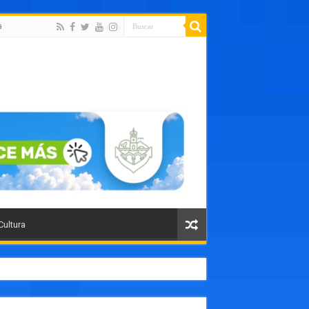
a
Cultura
orte público como un paso histórico para Puerto Vallarta