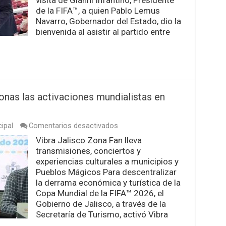
gobernador
de la FIFA™, a quien Pablo Lemus
Lemus
Navarro, Gobernador del Estado, dio la
bienvenida al asistir al partido entre
onas las activaciones mundialistas en
en
ipal
Comentarios desactivados
Disfrutan
Vibra Jalisco Zona Fan lleva
más
transmisiones, conciertos y
de
50
experiencias culturales a municipios y
mil
Pueblos Mágicos Para descentralizar
personas
la derrama económica y turística de la
las
Copa Mundial de la FIFA™ 2026, el
activaciones
mundialistas
Gobierno de Jalisco, a través de la
en
Secretaría de Turismo, activó Vibra
Jalisco
 …