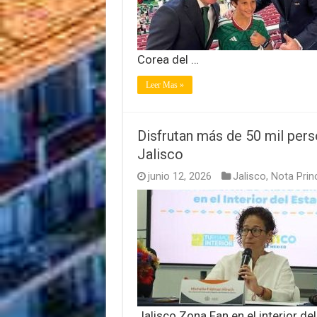
Corea del …
Leer Mas »
Disfrutan más de 50 mil pers
Jalisco
junio 12, 2026
Jalisco
,
Nota Princ
Jalisco Zona Fan en el interior del