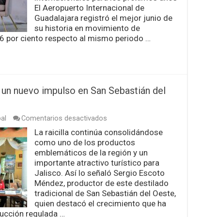
11
El Aeropuerto Internacional de
mil
500
Guadalajara registró el mejor junio de
millones
su historia en movimiento de
de
 6 por ciento respecto al mismo periodo …
pesos
en
lo
que
va
del
ra un nuevo impulso en San Sebastián del
Mundial
en
al
Comentarios desactivados
Raicilla
La raicilla continúa consolidándose
y
como uno de los productos
turismo,
listos
emblemáticos de la región y un
para
importante atractivo turístico para
un
Jalisco. Así lo señaló Sergio Escoto
nuevo
Méndez, productor de este destilado
impulso
en
tradicional de San Sebastián del Oeste,
San
quien destacó el crecimiento que ha
Sebastián
ducción regulada …
del