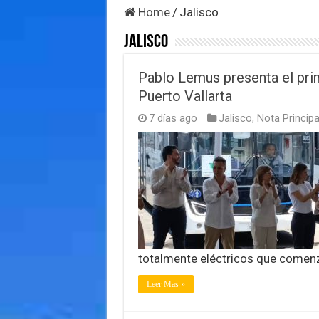
Home
/
Jalisco
Jalisco
Pablo Lemus presenta el pri
Puerto Vallarta
7 días ago
Jalisco
,
Nota Principa
totalmente eléctricos que comenz
Leer Mas »