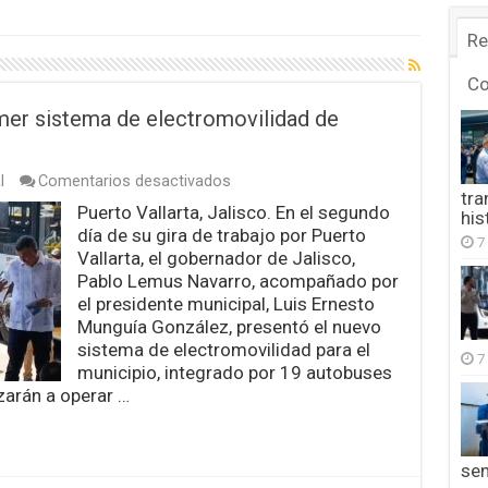
Re
C
mer sistema de electromovilidad de
en
l
Comentarios desactivados
tra
Pablo
Puerto Vallarta, Jalisco. En el segundo
his
Lemus
día de su gira de trabajo por Puerto
presenta
7
el
Vallarta, el gobernador de Jalisco,
primer
Pablo Lemus Navarro, acompañado por
sistema
el presidente municipal, Luis Ernesto
de
Munguía González, presentó el nuevo
electromovilidad
de
sistema de electromovilidad para el
7
Puerto
municipio, integrado por 19 autobuses
Vallarta
arán a operar …
se