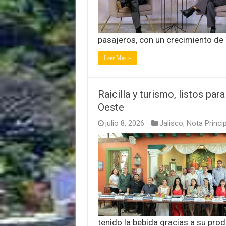
pasajeros, con un crecimiento de
Leer Mas »
Raicilla y turismo, listos pa
Oeste
julio 8, 2026
Jalisco
,
Nota Princip
tenido la bebida gracias a su pro