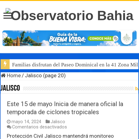
Familias disfrutan del Paseo Dominical en la 41 Zona Mili
Luis Munguía destaca, junto al gobernador Pablo Lemus, l
Home
/
Jalisco (page 20)
Jalisco
Este 15 de mayo Inicia de manera oficial la
temporada de ciclones tropicales
mayo 14, 2024
Jalisco
en
Comentarios desactivados
Este
Protección Civil Jalisco mantendrá monitoreo
15