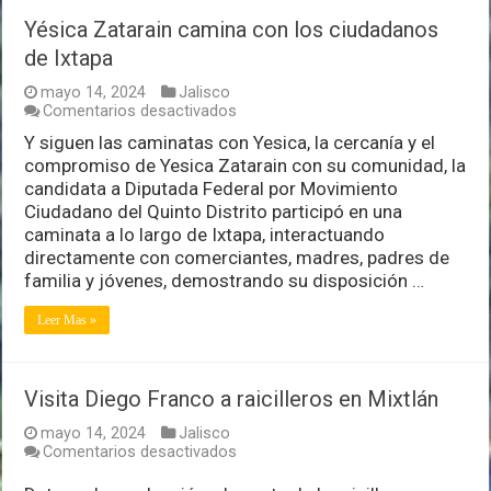
rotundo
Yésica Zatarain camina con los ciudadanos
con
candidatos
de Ixtapa
locales
mayo 14, 2024
Jalisco
en
Comentarios desactivados
Yésica
Y siguen las caminatas con Yesica, la cercanía y el
Zatarain
compromiso de Yesica Zatarain con su comunidad, la
camina
con
candidata a Diputada Federal por Movimiento
los
Ciudadano del Quinto Distrito participó en una
ciudadanos
caminata a lo largo de Ixtapa, interactuando
de
directamente con comerciantes, madres, padres de
Ixtapa
familia y jóvenes, demostrando su disposición …
Leer Mas »
Visita Diego Franco a raicilleros en Mixtlán
mayo 14, 2024
Jalisco
en
Comentarios desactivados
Visita
Diego