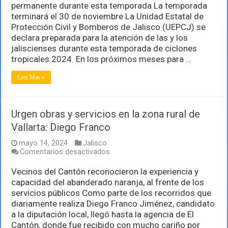
permanente durante esta temporada La temporada
de
mayo
terminará el 30 de noviembre La Unidad Estatal de
Inicia
Protección Civil y Bomberos de Jalisco (UEPCJ) se
de
declara preparada para la atención de las y los
manera
jaliscienses durante esta temporada de ciclones
oficial
la
tropicales 2024. En los próximos meses para …
temporada
de
Leer Mas »
ciclones
tropicales
Urgen obras y servicios en la zona rural de
Vallarta: Diego Franco
mayo 14, 2024
Jalisco
en
Comentarios desactivados
Urgen
obras
Vecinos del Cantón reconocieron la experiencia y
y
capacidad del abanderado naranja, al frente de los
servicios
servicios públicos Como parte de los recorridos que
en
diariamente realiza Diego Franco Jiménez, candidato
la
zona
a la diputación local, llegó hasta la agencia de El
rural
Cantón, donde fue recibido con mucho cariño por