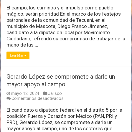
Diego
Franco
El campo, los caminos y el impulso como pueblo
refrenda
mágico, serán prioridad En el marco de los festejos
compromiso
patronales de la comunidad de Tecuani, en el
de
municipio de Mascota, Diego Franco Jimenez,
trabajo
en
candidato a la diputación local por Movimiento
Mascota
Ciudadano, refrendó su compromiso de trabajar de la
mano de las …
Leer Mas »
Gerardo López se compromete a darle un
mayor apoyo al campo
mayo 12, 2024
Jalisco
en
Comentarios desactivados
Gerardo
López
El candidato a diputado federal en el distrito 5 por la
se
coalición Fuerza y Corazón por México (PAN, PRI y
compromete
PRD), Gerardo López, se compromete a darle un
a
mayor apoyo al campo, uno de los sectores que
darle