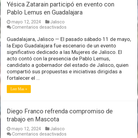
Yésica Zatarain participó en evento con
Pablo Lemus en Guadalajara
mayo 12, 2024
Jalisco
en
Comentarios desactivados
Yésica
Zatarain
Guadalajara, Jalisco — El pasado sábado 11 de mayo,
participó
la Expo Guadalajara fue escenario de un evento
en
significativo dedicado a las Mujeres de Jalisco. El
evento
acto contó con la presencia de Pablo Lemus,
con
Pablo
candidato a gobernador del estado de Jalisco, quien
Lemus
compartió sus propuestas e iniciativas dirigidas a
en
fortalecer el …
Guadalajara
Leer Mas »
Diego Franco refrenda compromiso de
trabajo en Mascota
mayo 12, 2024
Jalisco
en
Comentarios desactivados