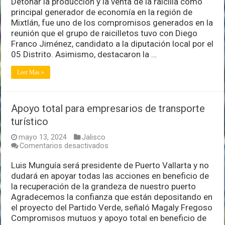
Detonar la producción y la venta de la raicilla como
Franco
principal generador de economía en la región de
a
Mixtlán, fue uno de los compromisos generados en la
raicilleros
reunión que el grupo de raicilletos tuvo con Diego
en
Mixtlán
Franco Jiménez, candidato a la diputación local por el
05 Distrito. Asimismo, destacaron la …
Leer Mas »
Apoyo total para empresarios de transporte
turístico
mayo 13, 2024
Jalisco
en
Comentarios desactivados
Apoyo
total
Luis Munguía será presidente de Puerto Vallarta y no
para
dudará en apoyar todas las acciones en beneficio de
empresarios
la recuperación de la grandeza de nuestro puerto
de
Agradecemos la confianza que están depositando en
transporte
turístico
el proyecto del Partido Verde, señaló Magaly Fregoso
Compromisos mutuos y apoyo total en beneficio de