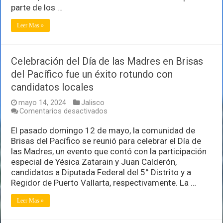
de
parte de los …
Vallarta:
Diego
Leer Mas »
Franco
Celebración del Día de las Madres en Brisas
del Pacífico fue un éxito rotundo con
candidatos locales
mayo 14, 2024
Jalisco
en
Comentarios desactivados
Celebración
del
El pasado domingo 12 de mayo, la comunidad de
Día
Brisas del Pacífico se reunió para celebrar el Día de
de
las Madres, un evento que contó con la participación
las
especial de Yésica Zatarain y Juan Calderón,
Madres
en
candidatos a Diputada Federal del 5° Distrito y a
Brisas
Regidor de Puerto Vallarta, respectivamente. La …
del
Pacífico
Leer Mas »
fue
un
éxito