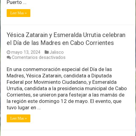
Puerto …
Leer Mas »
Yésica Zatarain y Esmeralda Urrutia celebran
el Día de las Madres en Cabo Corrientes
mayo 13, 2024
Jalisco
en
Comentarios desactivados
Yésica
Zatarain
En una conmemoración especial del Día de las
y
Madres, Yésica Zatarain, candidata a Diputada
Esmeralda
Federal por Movimiento Ciudadano, y Esmeralda
Urrutia
Urrutia, candidata a la presidencia municipal de Cabo
celebran
el
Corrientes, se unieron para festejar a las mamás de
Día
la región este domingo 12 de mayo. El evento, que
de
tuvo lugar en …
las
Madres
Leer Mas »
en
Cabo
Corrientes