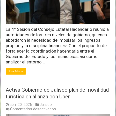
municipios
de
la
entidad
La 4ª Sesión del Consejo Estatal Hacendario reunió a
autoridades de los tres niveles de gobierno, quienes
abordaron la necesidad de impulsar los ingresos
propios y la disciplina financiera Con el propósito de
fortalecer la coordinación hacendaria entre el
Gobierno del Estado y los municipios, así como
analizar el entorno …
Leer Mas »
Activa Gobierno de Jalisco plan de movilidad
turística en alianza con Uber
abril 20, 2026
Jalisco
en
Comentarios desactivados
Activa