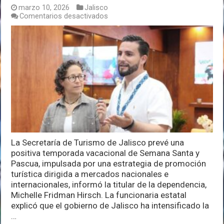
marzo 10, 2026
Jalisco
en
Comentarios desactivados
Promoción
turística
impulsa
expectativas
de
buena
Semana
Santa
en
Jalisco
La Secretaría de Turismo de Jalisco prevé una
positiva temporada vacacional de Semana Santa y
Pascua, impulsada por una estrategia de promoción
turística dirigida a mercados nacionales e
internacionales, informó la titular de la dependencia,
Michelle Fridman Hirsch. La funcionaria estatal
explicó que el gobierno de Jalisco ha intensificado la
…