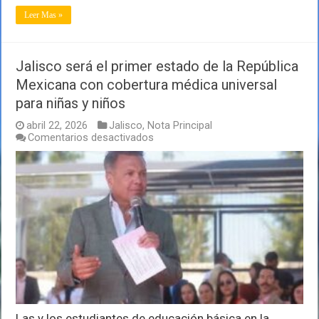
Leer Mas »
Jalisco será el primer estado de la República
Mexicana con cobertura médica universal
para niñas y niños
abril 22, 2026
Jalisco
,
Nota Principal
en
Comentarios desactivados
Jalisco
será
el
primer
estado
de
la
República
Mexicana
con
cobertura
médica
universal
para
Las y los estudiantes de educación básica en la
niñas