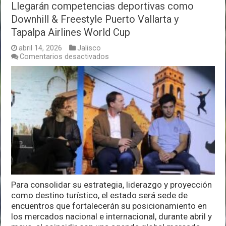
Llegarán competencias deportivas como
Downhill & Freestyle Puerto Vallarta y
Tapalpa Airlines World Cup
abril 14, 2026
Jalisco
en
Comentarios desactivados
Llegarán
competencias
deportivas
como
Downhill
&
Freestyle
Puerto
Vallarta
y
Tapalpa
Airlines
World
Cup
Para consolidar su estrategia, liderazgo y proyección
como destino turístico, el estado será sede de
encuentros que fortalecerán su posicionamiento en
los mercados nacional e internacional, durante abril y