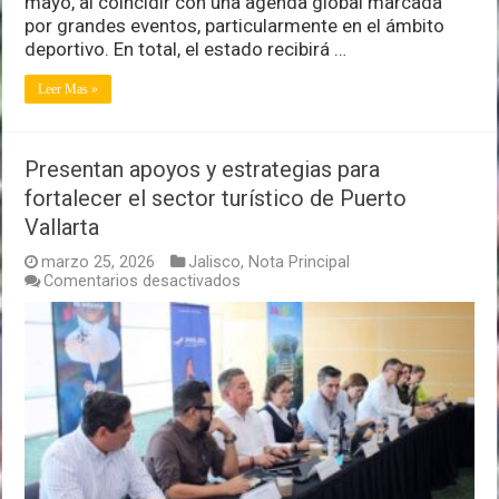
mayo, al coincidir con una agenda global marcada
por grandes eventos, particularmente en el ámbito
deportivo. En total, el estado recibirá …
Leer Mas »
Presentan apoyos y estrategias para
fortalecer el sector turístico de Puerto
Vallarta
marzo 25, 2026
Jalisco
,
Nota Principal
en
Comentarios desactivados
Presentan
apoyos
y
estrategias
para
fortalecer
el
sector
turístico
de
Puerto