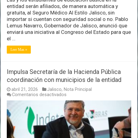
y
entidad serán afiliados, de manera automática y
niños
gratuita, al Seguro Médico Al Estilo Jalisco, sin
importar si cuentan con seguridad social o no. Pablo
Lemus Navarro, Gobernador de Jalisco, anunció que
enviará una iniciativa al Congreso del Estado para que
el …
Leer Mas »
Impulsa Secretaría de la Hacienda Pública
coordinación con municipios de la entidad
abril 21, 2026
Jalisco
,
Nota Principal
en
Comentarios desactivados
Impulsa
Secretaría
de
la
Hacienda
Pública
coordinación
con