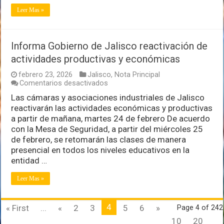
Leer Mas »
Informa Gobierno de Jalisco reactivación de
actividades productivas y económicas
febrero 23, 2026
Jalisco
,
Nota Principal
en
Comentarios desactivados
Informa
Las cámaras y asociaciones industriales de Jalisco
Gobierno
reactivarán las actividades económicas y productivas
de
Jalisco
a partir de mañana, martes 24 de febrero De acuerdo
reactivación
con la Mesa de Seguridad, a partir del miércoles 25
de
de febrero, se retomarán las clases de manera
actividades
presencial en todos los niveles educativos en la
productivas
y
entidad …
económicas
Leer Mas »
4
« First
...
«
2
3
5
6
»
Page 4 of 242
10
20