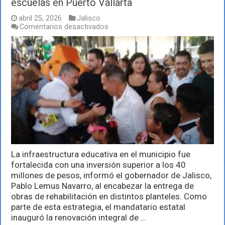
escuelas en Puerto Vallarta
abril 25, 2026
Jalisco
en
Comentarios desactivados
Destinan
más
de
40
mdp
a
rehabilitación
de
escuelas
en
Puerto
Vallarta
La infraestructura educativa en el municipio fue
fortalecida con una inversión superior a los 40
millones de pesos, informó el gobernador de Jalisco,
Pablo Lemus Navarro, al encabezar la entrega de
obras de rehabilitación en distintos planteles. Como
parte de esta estrategia, el mandatario estatal
inauguró la renovación integral de …