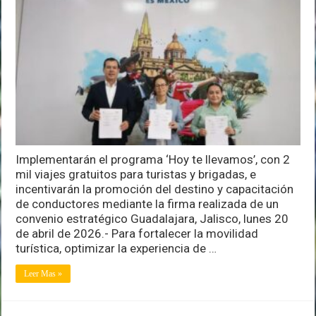
Gobierno
de
Jalisco
plan
de
movilidad
turística
en
alianza
con
Uber
Implementarán el programa ‘Hoy te llevamos’, con 2
mil viajes gratuitos para turistas y brigadas, e
incentivarán la promoción del destino y capacitación
de conductores mediante la firma realizada de un
convenio estratégico Guadalajara, Jalisco, lunes 20
de abril de 2026.- Para fortalecer la movilidad
turística, optimizar la experiencia de …
Leer Mas »