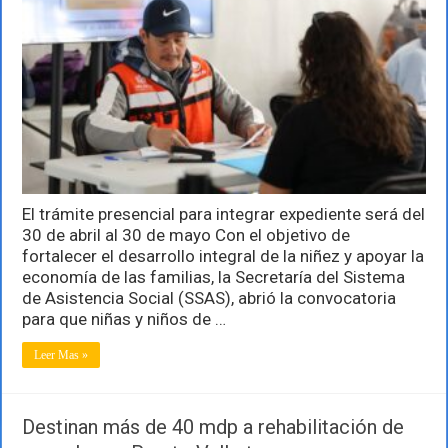
de
transporte
público
gratuito
para
niñas
y
niños
en
Jalisco
El trámite presencial para integrar expediente será del
30 de abril al 30 de mayo Con el objetivo de
fortalecer el desarrollo integral de la niñez y apoyar la
economía de las familias, la Secretaría del Sistema
de Asistencia Social (SSAS), abrió la convocatoria
para que niñas y niños de …
Leer Mas »
Destinan más de 40 mdp a rehabilitación de