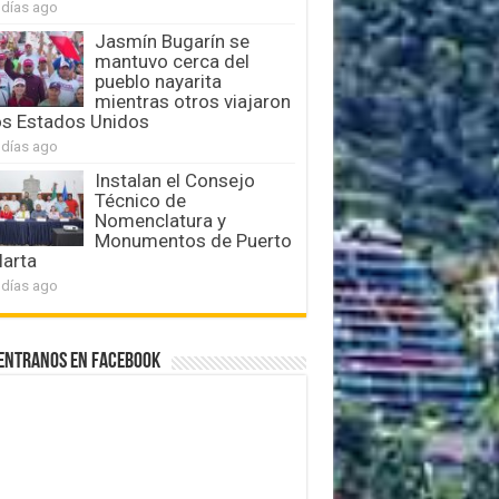
 días ago
Jasmín Bugarín se
mantuvo cerca del
pueblo nayarita
mientras otros viajaron
os Estados Unidos
 días ago
Instalan el Consejo
Técnico de
Nomenclatura y
Monumentos de Puerto
larta
 días ago
entranos en Facebook