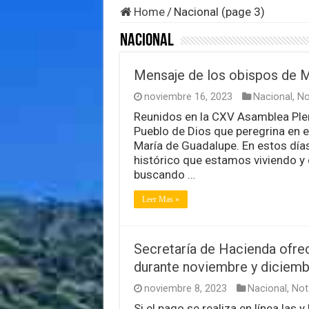
Home
/
Nacional (page 3)
Nacional
Mensaje de los obispos de 
noviembre 16, 2023
Nacional
,
No
Reunidos en la CXV Asamblea Plen
Pueblo de Dios que peregrina en e
María de Guadalupe. En estos dí
histórico que estamos viviendo y
buscando …
Leer Mas »
Secretaría de Hacienda ofre
durante noviembre y diciemb
noviembre 8, 2023
Nacional
,
Not
Si el pago se realiza en línea las 