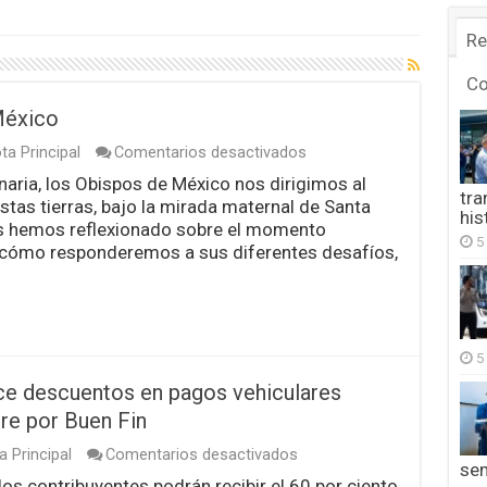
Re
C
México
en
ta Principal
Comentarios desactivados
Mensaje
aria, los Obispos de México nos dirigimos al
de
tra
stas tierras, bajo la mirada maternal de Santa
los
his
obispos
as hemos reflexionado sobre el momento
5
de
 cómo responderemos a sus diferentes desafíos,
México
5
ce descuentos en pagos vehiculares
re por Buen Fin
en
a Principal
Comentarios desactivados
se
Secretaría
y los contribuyentes podrán recibir el 60 por ciento