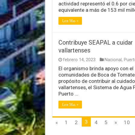
actividad representó el 0.6 por c
equivalente a más de 153 mil mil
Leer Mas »
Contribuye SEAPAL a cuidar l
vallartenses
febrero 14, 2023
Nacional
,
Puert
El organismo brinda apoyo con el 
comunidades de Boca de Tomates,
propósito de contribuir al cuidado
vallartenses, el Sistema de Agua 
Puerto …
Leer Mas »
3
«
1
2
4
5
»
10