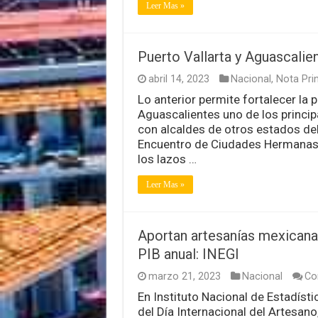
Leer Mas »
Puerto Vallarta y Aguascali
abril 14, 2023
Nacional
,
Nota Prin
Lo anterior permite fortalecer la 
Aguascalientes uno de los princi
con alcaldes de otros estados del
Encuentro de Ciudades Hermanas d
los lazos …
Leer Mas »
Aportan artesanías mexicana
PIB anual: INEGI
marzo 21, 2023
Nacional
Co
En Instituto Nacional de Estadísti
del Día Internacional del Artesan