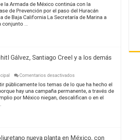
Plan
de la Armada de México continúa con la
Marina
Fase de Prevención por el paso del Huracán
en
operación
la de Baja California La Secretaría de Marina a
por
n conjunto …
el
huracán
“Hilary”
hitl Gálvez, Santiago Creel y a los demás
en
cipal
Comentarios desactivados
Noroña
tir públicamente los temas de lo que ha hecho el
invita
, porque hay una campaña permanente, a través de
a
debatir
Amplio por México niegan, descalifican o en el
a
…
Xóchitl
Gálvez,
Santiago
Creel
y
a
oliuretano nueva planta en México, con
los