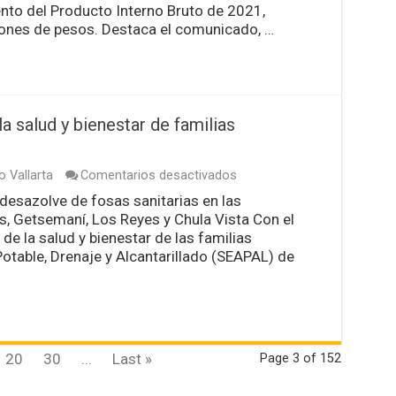
más
iento del Producto Interno Bruto de 2021,
de
lones de pesos. Destaca el comunicado, …
153
mil
millones
de
pesos
al
a salud y bienestar de familias
PIB
anual:
INEGI
en
o Vallarta
Comentarios desactivados
Contribuye
desazolve de fosas sanitarias en las
SEAPAL
 Getsemaní, Los Reyes y Chula Vista Con el
a
cuidar
 de la salud y bienestar de las familias
la
Potable, Drenaje y Alcantarillado (SEAPAL) de
salud
y
bienestar
de
familias
vallartenses
20
30
...
Last »
Page 3 of 152