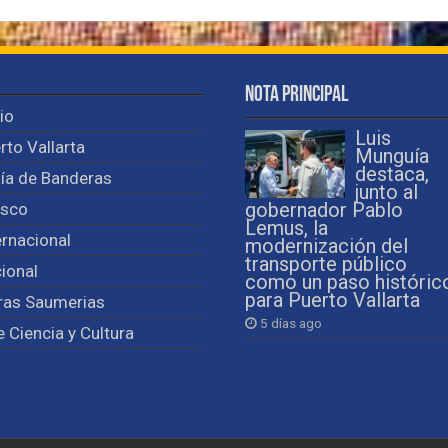
Nota Principal
cio
Luis
rto Vallarta
Munguía
destaca,
ía de Banderas
junto al
isco
gobernador Pablo
Lemus, la
ernacional
modernización del
transporte público
ional
como un paso históric
para Puerto Vallarta
ras Saumerias
5 días ago
e Ciencia y Cultura