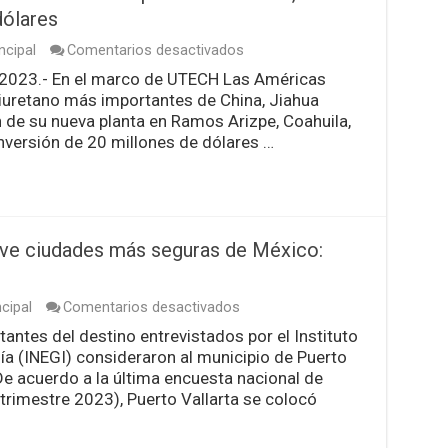
demás
dólares
aspirantes
de
en
ncipal
Comentarios desactivados
la
Anuncia
e 2023.- En el marco de UTECH Las Américas
derecha
industria
iuretano más importantes de China, Jiahua
China
de
 de su nueva planta en Ramos Arizpe, Coahuila,
poliuretano
nversión de 20 millones de dólares …
nueva
planta
en
México,
con
inversión
ueve ciudades más seguras de México:
de
20
millones
de
en
cipal
Comentarios desactivados
dólares
Puerto
itantes del destino entrevistados por el Instituto
Vallarta,
ía (INEGI) consideraron al municipio de Puerto
entre
las
De acuerdo a la última encuesta nacional de
nueve
 trimestre 2023), Puerto Vallarta se colocó
ciudades
más
seguras