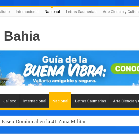
alisco
Internacional
Nacional
Letras Saumerias
Arte Ciencia y Cultur
Jalisco
Internacional
Nacional
Letras Saumerias
Arte Ciencia y 
l Paseo Dominical en la 41 Zona Militar
 junto al gobernador Pablo Lemus, la modernización del transp