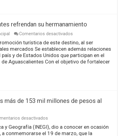
de
México:
ENSU-
INEGI
entes refrendan su hermanamiento
en
cipal
Comentarios desactivados
Puerto
promoción turística de este destino, al ser
Vallarta
pales mercados Se establecen además relaciones
y
Aguascalientes
 país y de Estados Unidos que participan en el
refrendan
e Aguascalientes Con el objetivo de fortalecer
su
hermanamiento
s más de 153 mil millones de pesos al
en
mentarios desactivados
Aportan
ca y Geografía (INEGI), dio a conocer en ocasión
artesanías
o, a conmemorarse el 19 de marzo, que la
mexicanas