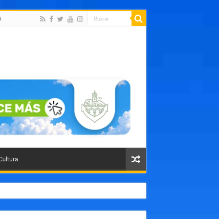
a
Cultura
orte público como un paso histórico para Puerto Vallarta