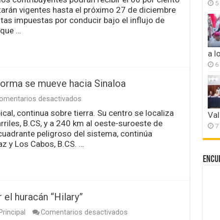
de
5
rán vigentes hasta el próximo 27 de diciembre
Hacienda
ofrece
as impuestas por conducir bajo el influjo de
descuentos
 que …
en
pagos
vehiculares
a l
durante
6
noviembre
y
Norma se mueve hacia Sinaloa
diciembre
por
en
omentarios desactivados
Buen
La
Fin
cal, continua sobre tierra. Su centro se localiza
Val
ahora
rriles, B.CS, y a 240 km al oeste-suroeste de
tormenta
7
tropical
l cuadrante peligroso del sistema, continúa
Norma
az y Los Cabos, B.CS. …
se
mueve
Encu
hacia
Sinaloa
 el huracán “Hilary”
en
rincipal
Comentarios desactivados