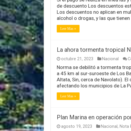
de descuento Los descuentos esta
Los descuentos no aplican en mult
alcohol o drogas, y las que tienen
Leer Mas »
La ahora tormenta tropical 
octubre 21, 2023
Nacional
C
Norma se debilitó a tormenta tropi
a 45 km al sur-suroeste de Los Ba
Altata, Sin, cerca de Navolato). E
afectando los municipios de La P
Leer Mas »
Plan Marina en operación por
agosto 19, 2023
Nacional
,
Nota P