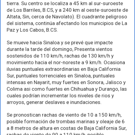
tormenta
tierra. Su centro se localiza a 45 km al sur-suroeste
tropical
de Los Barriles, B.CS, y a 240 km al oeste-suroeste de
Norma
Altata, Sin, cerca de Navolato). El cuadrante peligroso
se
mueve
del sistema, continúa afectando los municipios de La
hacia
Paz y Los Cabos, B.CS.
Sinaloa
Se mueve hacia Sinaloa y se prevé que impacte
durante la tarde del domingo, Presenta vientos
sostenidos de 110 km/h, rachas de 130 km/h y
movimiento hacia el nor-noreste a 9 km/h. Ocasiona
iluvias puntuales extraordinarias en Baja California
Sur, puntuales torrenciales en Sinaloa, puntuales
intensas en Nayarit, muy fuertes en Sonora, Jalisco y
Colima asi como fuertes en Chihuahua y Durango, las
cuales podrían incrementar los niveles de rios y
arroyos, generar deslaves e inundaciones.
Se pronostican rachas de viento de 10 a 150 km/h,
posible formación de trombas marinas y oleaje de 6
a 8 metros de altura en costas de Baja California Sur,
rachas de viento de 90 a 110 km/h, posible