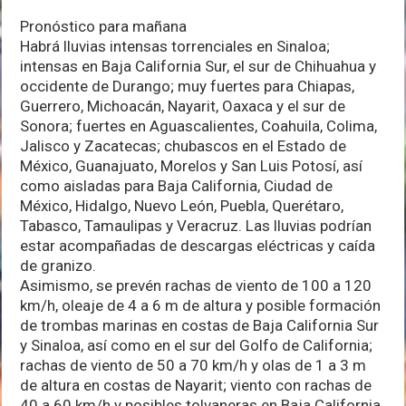
Pronóstico para mañana
Habrá lluvias intensas torrenciales en Sinaloa;
intensas en Baja California Sur, el sur de Chihuahua y
occidente de Durango; muy fuertes para Chiapas,
Guerrero, Michoacán, Nayarit, Oaxaca y el sur de
Sonora; fuertes en Aguascalientes, Coahuila, Colima,
Jalisco y Zacatecas; chubascos en el Estado de
México, Guanajuato, Morelos y San Luis Potosí, así
como aisladas para Baja California, Ciudad de
México, Hidalgo, Nuevo León, Puebla, Querétaro,
Tabasco, Tamaulipas y Veracruz. Las lluvias podrían
estar acompañadas de descargas eléctricas y caída
de granizo.
Asimismo, se prevén rachas de viento de 100 a 120
km/h, oleaje de 4 a 6 m de altura y posible formación
de trombas marinas en costas de Baja California Sur
y Sinaloa, así como en el sur del Golfo de California;
rachas de viento de 50 a 70 km/h y olas de 1 a 3 m
de altura en costas de Nayarit; viento con rachas de
40 a 60 km/h y posibles tolvaneras en Baja California,