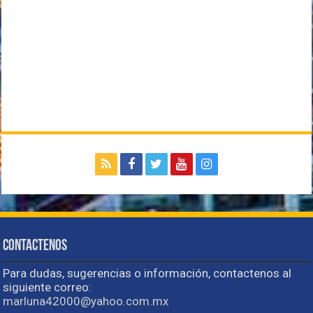
Contactenos
Para dudas, sugerencias o información, contactenos al
siguiente correo:
marluna42000@yahoo.com.mx