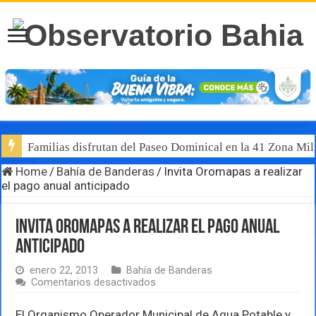
Familias disfrutan del Paseo Dominical en la 41 Zona Mili
Home
/
Bahía de Banderas
/
Invita Oromapas a realizar
el pago anual anticipado
Invita Oromapas a realizar el pago anual
anticipado
enero 22, 2013
Bahía de Banderas
en
Comentarios desactivados
Invita
Oromapas
El Organismo Operador Municipal de Agua Potable y