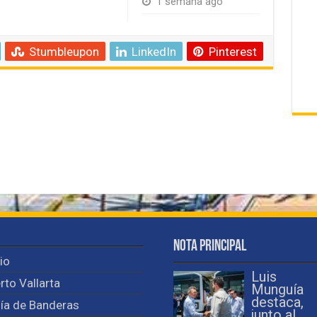
1 semana ago
Stumbleupon
LinkedIn
Pinterest
Nota Principal
cio
Luis
rto Vallarta
Munguía
destaca,
ía de Banderas
junto al