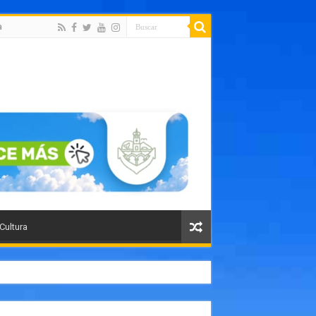
a
 Cultura