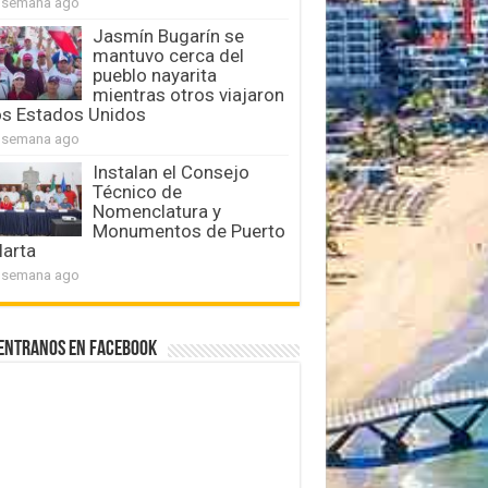
 semana ago
Jasmín Bugarín se
mantuvo cerca del
pueblo nayarita
mientras otros viajaron
os Estados Unidos
 semana ago
Instalan el Consejo
Técnico de
Nomenclatura y
Monumentos de Puerto
larta
 semana ago
entranos en Facebook