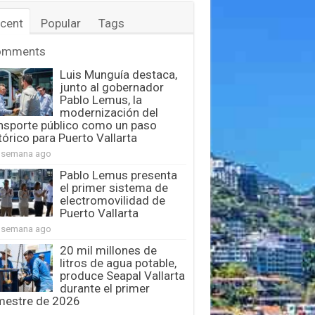
cent
Popular
Tags
omments
Luis Munguía destaca,
junto al gobernador
Pablo Lemus, la
modernización del
nsporte público como un paso
tórico para Puerto Vallarta
 semana ago
Pablo Lemus presenta
el primer sistema de
electromovilidad de
Puerto Vallarta
 semana ago
20 mil millones de
litros de agua potable,
produce Seapal Vallarta
durante el primer
mestre de 2026