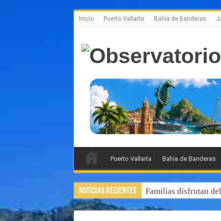
Inicio
Puerto Vallarta
Bahía de Banderas
J
Puerto Vallarta
Bahía de Banderas
Noticias Recientes
Familias disfrutan de