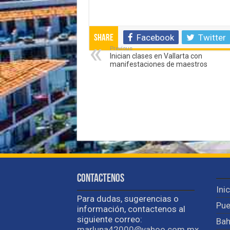
Facebook
Twitter
Share
Previous
Inician clases en Vallarta con
manifestaciones de maestros
Contactenos
Ini
Para dudas, sugerencias o
Pue
información, contactenos al
siguiente correo:
Bah
marluna42000@yahoo.com.mx