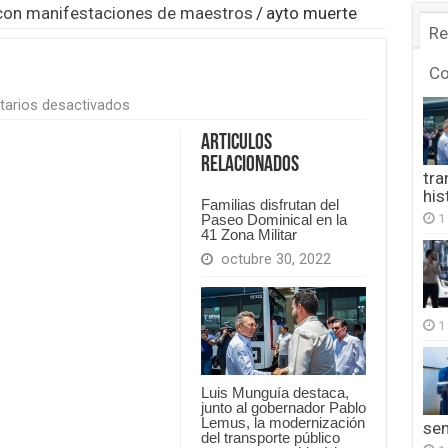
a con manifestaciones de maestros
/
ayto muerte
Re
C
en
arios desactivados
ayto
muerte
Articulos
Relacionados
tra
his
Familias disfrutan del
1
Paseo Dominical en la
41 Zona Militar
octubre 30, 2022
1
Luis Munguía destaca,
junto al gobernador Pablo
Lemus, la modernización
se
del transporte público