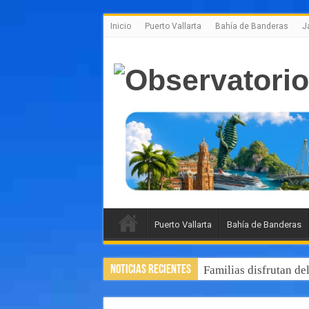
Inicio
Puerto Vallarta
Bahía de Banderas
J
Puerto Vallarta
Bahía de Banderas
Noticias Recientes
Familias disfrutan de