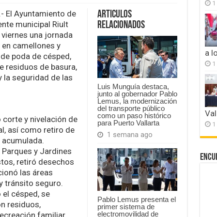
1
Gobierno
de
.- El Ayuntamiento de
Articulos
Riult
nte municipal Riult
Relacionados
Rivera
e viernes una jornada
lidera
 en camellones y
jornada
a l
de
s de poda de césped,
poda
1
e residuos de basura,
y
 la seguridad de las
limpieza
Luis Munguía destaca,
junto al gobernador Pablo
Lemus, la modernización
del transporte público
Val
como un paso histórico
 corte y nivelación de
para Puerto Vallarta
1
l, así como retiro de
1 semana ago
a acumulada.
e Parques y Jardines
Encu
tos, retiró desechos
cionó las áreas
y tránsito seguro.
 el césped, se
Pablo Lemus presenta el
n residuos,
primer sistema de
electromovilidad de
ecreación familiar.