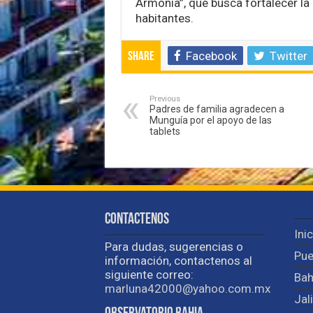
Armonía”, que busca fortalecer la 
habitantes.
Facebook
Twitter
Share
Previous
Padres de familia agradecen a
Munguía por el apoyo de las
tablets
Contactenos
Ini
Para dudas, sugerencias o
Pue
información, contactenos al
siguiente correo:
Bah
marluna42000@yahoo.com.mx
Jal