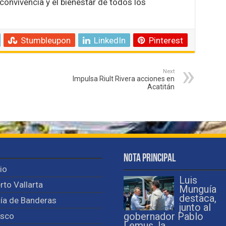
convivencia y el bienestar de todos los
Stumbleupon
LinkedIn
Pinterest
Next
Impulsa Riult Rivera acciones en
Acatitán
Nota Principal
cio
Luis
rto Vallarta
Munguía
destaca,
ía de Banderas
junto al
isco
gobernador Pablo
Lemus, la