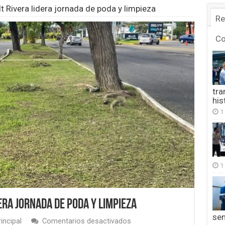
t Rivera lidera jornada de poda y limpieza
Re
C
tra
his
1
1
era jornada de poda y limpieza
se
en
incipal
Comentarios desactivados