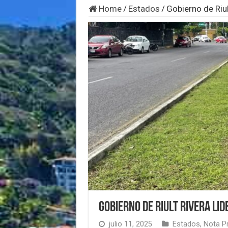
Home
/
Estados
/
Gobierno de Riul
Gobierno de Riult Rivera lid
julio 11, 2025
Estados
,
Nota Pr