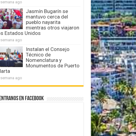
 semana ago
Jasmín Bugarín se
mantuvo cerca del
pueblo nayarita
mientras otros viajaron
os Estados Unidos
 semana ago
Instalan el Consejo
Técnico de
Nomenclatura y
Monumentos de Puerto
larta
 semana ago
entranos en Facebook