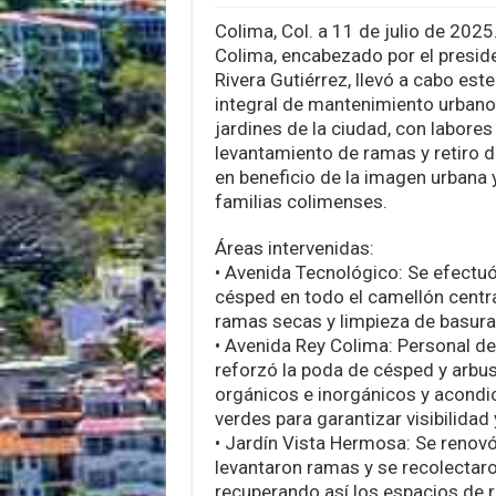
Colima, Col. a 11 de julio de 2025
Colima, encabezado por el preside
Rivera Gutiérrez, llevó a cabo est
integral de mantenimiento urbano
jardines de la ciudad, con labore
levantamiento de ramas y retiro d
en beneficio de la imagen urbana y
familias colimenses.
Áreas intervenidas:
• Avenida Tecnológico: Se efectuó
césped en todo el camellón centra
ramas secas y limpieza de basur
• Avenida Rey Colima: Personal d
reforzó la poda de césped y arbus
orgánicos e inorgánicos y acondi
verdes para garantizar visibilidad 
• Jardín Vista Hermosa: Se renovó
levantaron ramas y se recolectaro
recuperando así los espacios de r