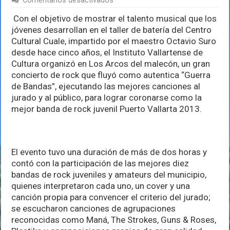
Comentarios desactivados
Ganan
jóvenes
Con el objetivo de mostrar el talento musical que los
la
jóvenes desarrollan en el taller de batería del Centro
Guerra
Cultural Cuale, impartido por el maestro Octavio Suro
de
desde hace cinco años, el Instituto Vallartense de
Bandas
de
Cultura organizó en Los Arcos del malecón, un gran
Rock,
concierto de rock que fluyó como autentica “Guerra
en
de Bandas”, ejecutando las mejores canciones al
exitoso
evento
jurado y al público, para lograr coronarse como la
del
mejor banda de rock juvenil Puerto Vallarta 2013.
Instituto
Vallartense
de
Cultura
El evento tuvo una duración de más de dos horas y
contó con la participación de las mejores diez
bandas de rock juveniles y amateurs del municipio,
quienes interpretaron cada uno, un cover y una
canción propia para convencer el criterio del jurado;
se escucharon canciones de agrupaciones
reconocidas como Maná, The Strokes, Guns & Roses,