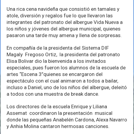
del
albergue
Una rica cena navideña que consistió en tamales y
Vida
atole, diversión y regalos fue lo que llevaron las
Nueva
navidad
integrantes del patronato del albergue Vida Nueva a
con
los niños y jóvenes del albergue municipal, quienes
sus
pasaron una tarde muy amena y llena de sorpresas.
niños
En compañía de la presidenta del Sistema DIF
Magaly Fregoso Ortiz, la presidenta del patronato
Elisa Bolivar dio la bienvenida a los invitados
especiales, pues fueron los alumnos de la escuela de
artes “Escena 3”quienes se encargaron del
espectáculo con el cual animaron a todos a bailar,
incluso a Daniel, uno de los niños del albergue, deleitó
a todos con una muestra de break dance.
Los directores de la escuela Enrique y Liliana
Assemat coordinaron la presentación musical
donde las pequeñas Anabelén Cardona, Alexa Navarro
y Anhia Molina cantaron hermosas canciones.