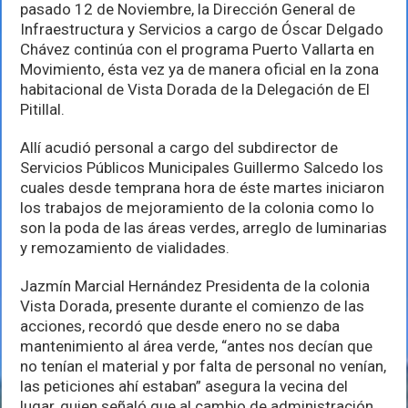
puntualidad
pasado 12 de Noviembre, la Dirección General de
en
Infraestructura y Servicios a cargo de Óscar Delgado
inicio
Chávez continúa con el programa Puerto Vallarta en
de
obras
Movimiento, ésta vez ya de manera oficial en la zona
habitacional de Vista Dorada de la Delegación de El
Pitillal.
Allí acudió personal a cargo del subdirector de
Servicios Públicos Municipales Guillermo Salcedo los
cuales desde temprana hora de éste martes iniciaron
los trabajos de mejoramiento de la colonia como lo
son la poda de las áreas verdes, arreglo de luminarias
y remozamiento de vialidades.
Jazmín Marcial Hernández Presidenta de la colonia
Vista Dorada, presente durante el comienzo de las
acciones, recordó que desde enero no se daba
mantenimiento al área verde, “antes nos decían que
no tenían el material y por falta de personal no venían,
las peticiones ahí estaban” asegura la vecina del
lugar, quien señaló que al cambio de administración