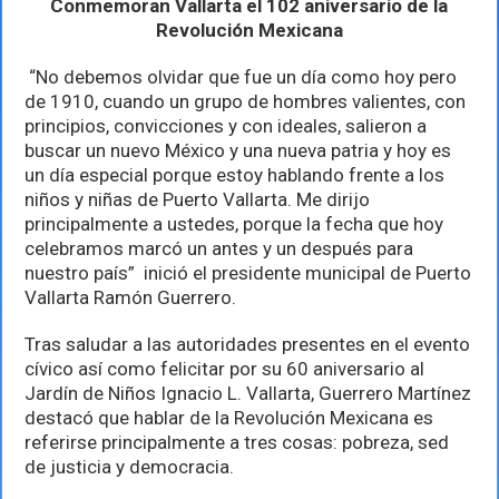
Vallarta
Conmemoran Vallarta el 102 aniversario de la
el
Revolución Mexicana
102
aniversario
“No debemos olvidar que fue un día como hoy pero
de
la
de 1910, cuando un grupo de hombres valientes, con
Revolución
principios, convicciones y con ideales, salieron a
Mexicana
buscar un nuevo México y una nueva patria y hoy es
un día especial porque estoy hablando frente a los
niños y niñas de Puerto Vallarta. Me dirijo
principalmente a ustedes, porque la fecha que hoy
celebramos marcó un antes y un después para
nuestro país” inició el presidente municipal de Puerto
Vallarta Ramón Guerrero.
Tras saludar a las autoridades presentes en el evento
cívico así como felicitar por su 60 aniversario al
Jardín de Niños Ignacio L. Vallarta, Guerrero Martínez
destacó que hablar de la Revolución Mexicana es
referirse principalmente a tres cosas: pobreza, sed
de justicia y democracia.