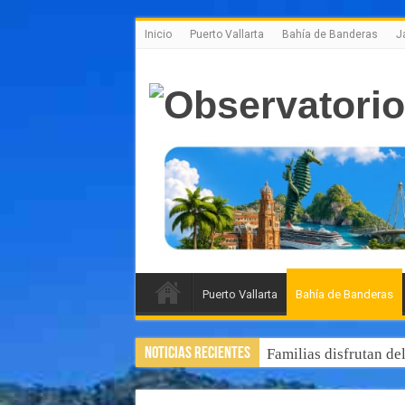
Inicio
Puerto Vallarta
Bahía de Banderas
J
Puerto Vallarta
Bahía de Banderas
Noticias Recientes
Familias disfrutan de