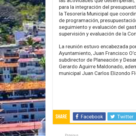
las actividades que desempeñan, 
para la integración del presupuest
la Tesorería Municipal que coordi
de programación, presupuestación
seguimiento y evaluación del gasto
supervisión y evaluación de la Con
La reunión estuvo encabezada por 
Ayuntamiento, Juan Francisco O’c
subdirector de Planeación y Desar
Gerardo Aguirre Maldonado, adem
municipal Juan Carlos Elizondo Fl
Facebook
Twitter
Share
Previous