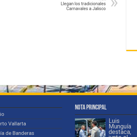
Llegan los tradicionales
Carnavales a Jalisco
Nota Principal
cio
Luis
rto Vallarta
Munguía
destaca,
ía de Banderas