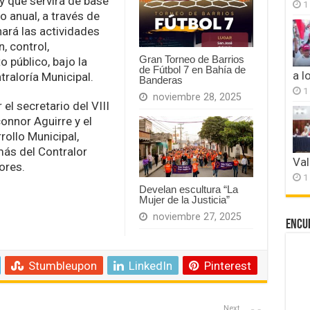
y que servirá de base
1
o anual, a través de
nará las actividades
, control,
Gran Torneo de Barrios
 público, bajo la
de Fútbol 7 en Bahía de
a l
traloría Municipal.
Banderas
1
noviembre 28, 2025
el secretario del VIII
onnor Aguirre y el
rollo Municipal,
ás del Contralor
Val
ores.
1
Develan escultura “La
Mujer de la Justicia”
noviembre 27, 2025
Encu
Stumbleupon
LinkedIn
Pinterest
Next