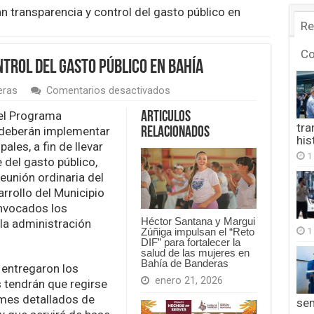
n transparencia y control del gasto público en
Re
C
trol del gasto público en Bahía
en
eras
Comentarios desactivados
Buscan
transparencia
del Programa
Articulos
y
tra
 deberán implementar
Relacionados
control
his
ales, a fin de llevar
del
1
e del gasto público,
gasto
público
reunión ordinaria del
en
rrollo del Municipio
Bahía
onvocados los
Héctor Santana y Margui
 la administración
1
Zúñiga impulsan el “Reto
DIF” para fortalecer la
salud de las mujeres en
Bahía de Banderas
 entregaron los
enero 21, 2026
 tendrán que regirse
mes detallados de
se