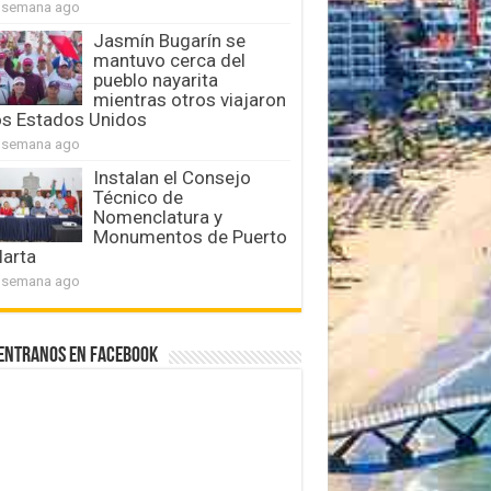
 semana ago
Jasmín Bugarín se
mantuvo cerca del
pueblo nayarita
mientras otros viajaron
os Estados Unidos
 semana ago
Instalan el Consejo
Técnico de
Nomenclatura y
Monumentos de Puerto
larta
 semana ago
entranos en Facebook