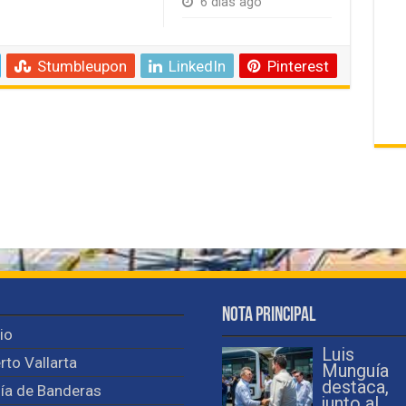
6 días ago
Stumbleupon
LinkedIn
Pinterest
Nota Principal
cio
Luis
rto Vallarta
Munguía
destaca,
ía de Banderas
junto al