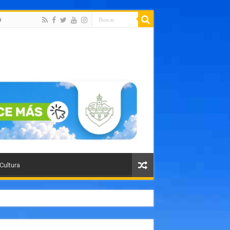
a
 Cultura