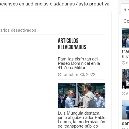
iscienses en audiencias ciudadanas
/
ayto proactiva
Re
C
en
arios desactivados
ayto
proactiva
Articulos
Relacionados
tra
his
Familias disfrutan del
6
Paseo Dominical en la
41 Zona Militar
octubre 30, 2022
6
Luis Munguía destaca,
junto al gobernador Pablo
Lemus, la modernización
se
del transporte público