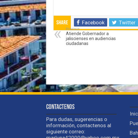
Facebook
Twitter
Share
Previous
Atiende Gobernador a
jaliscienses en audiencias
ciudadanas
Contactenos
Ini
Para dudas, sugerencias o
Pue
información, contactenos al
siguiente correo:
Bah
marluna42000@yahoo.com.mx