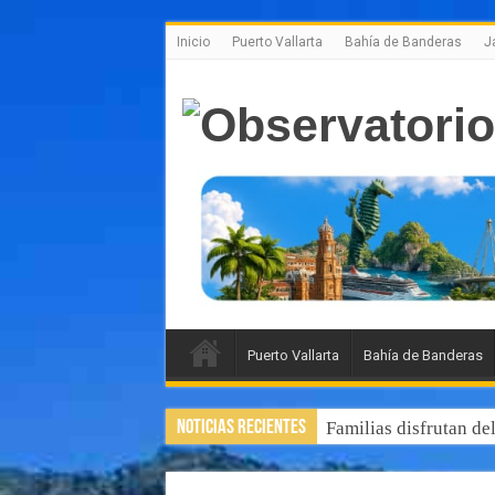
Inicio
Puerto Vallarta
Bahía de Banderas
J
Puerto Vallarta
Bahía de Banderas
Noticias Recientes
Familias disfrutan de