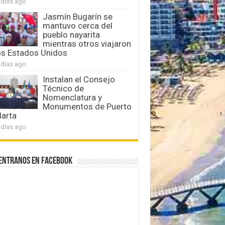
 días ago
Jasmín Bugarín se
mantuvo cerca del
pueblo nayarita
mientras otros viajaron
os Estados Unidos
 días ago
Instalan el Consejo
Técnico de
Nomenclatura y
Monumentos de Puerto
larta
 días ago
entranos en Facebook