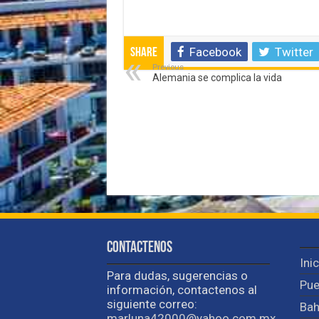
Facebook
Twitter
Share
Previous
Alemania se complica la vida
Contactenos
Ini
Para dudas, sugerencias o
Pue
información, contactenos al
siguiente correo:
Bah
marluna42000@yahoo.com.mx