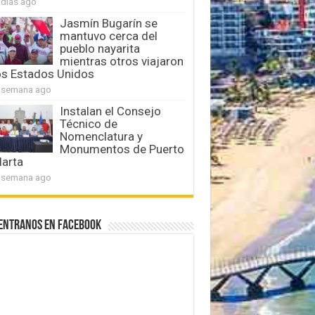
 días ago
Jasmín Bugarín se
mantuvo cerca del
pueblo nayarita
mientras otros viajaron
os Estados Unidos
 semana ago
Instalan el Consejo
Técnico de
Nomenclatura y
Monumentos de Puerto
larta
 semana ago
entranos en Facebook