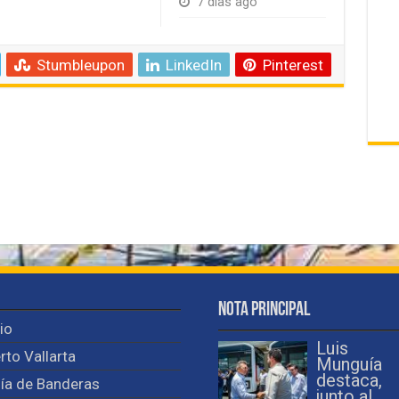
7 días ago
Stumbleupon
LinkedIn
Pinterest
Nota Principal
cio
Luis
rto Vallarta
Munguía
destaca,
ía de Banderas
junto al