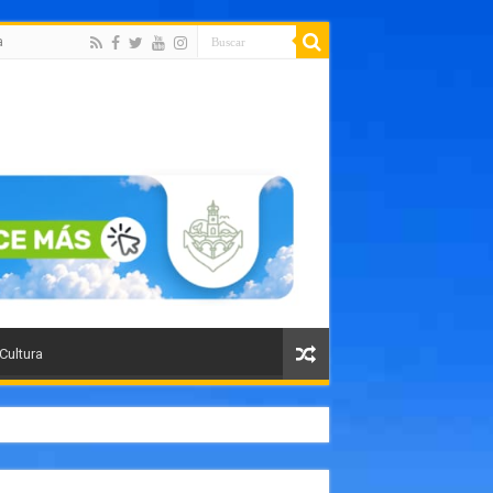
a
 Cultura