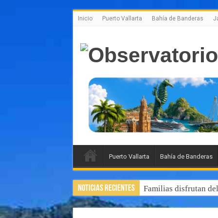
Inicio
Puerto Vallarta
Bahía de Banderas
J
Puerto Vallarta
Bahía de Banderas
Noticias Recientes
Familias disfrutan de