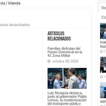
ida
/
Irlanda
Re
C
en
arios desactivados
Irlanda
Articulos
Relacionados
tra
his
Familias disfrutan del
7
Paseo Dominical en la
41 Zona Militar
octubre 30, 2022
7
Luis Munguía destaca,
junto al gobernador Pablo
Lemus, la modernización
se
del transporte público