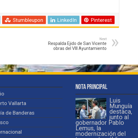
Stumbleupon
LinkedIn
Pinterest
Next
Respalda Ejido de San Vicente
obras del VIII Ayuntamiento
Nota Principal
cio
Luis
rto Vallarta
Munguía
destaca,
ía de Banderas
junto al
isco
gobernador Pablo
Lemus, la
ernacional
modernización del