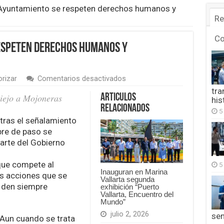
 Ayuntamiento se respeten derechos humanos y
Re
C
espeten derechos humanos y
en
orizar
Comentarios desactivados
Vigilará
tra
Ayuntamiento
viejo a Mojoneras
Articulos
his
se
Relacionados
5
respeten
tras el señalamiento
derechos
humanos
bre de paso se
y
arte del Gobierno
reglamentación
municipal
que compete al
5
Inauguran en Marina
as acciones que se
Vallarta segunda
e den siempre
exhibición “Puerto
Vallarta, Encuentro del
Mundo”
julio 2, 2026
se
Aun cuando se trata