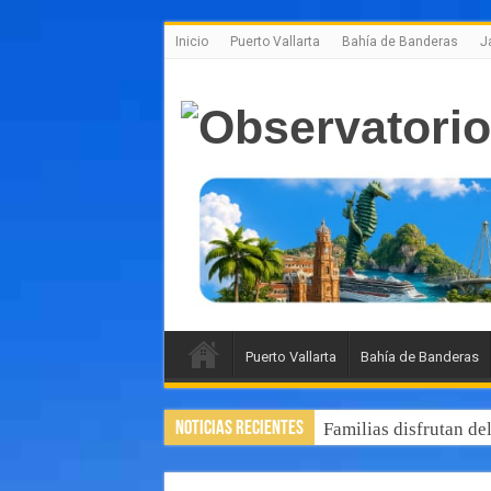
Inicio
Puerto Vallarta
Bahía de Banderas
J
Puerto Vallarta
Bahía de Banderas
Noticias Recientes
Familias disfrutan de