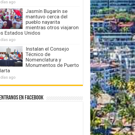
 días ago
Jasmín Bugarín se
mantuvo cerca del
pueblo nayarita
mientras otros viajaron
os Estados Unidos
 días ago
Instalan el Consejo
Técnico de
Nomenclatura y
Monumentos de Puerto
larta
 días ago
entranos en Facebook