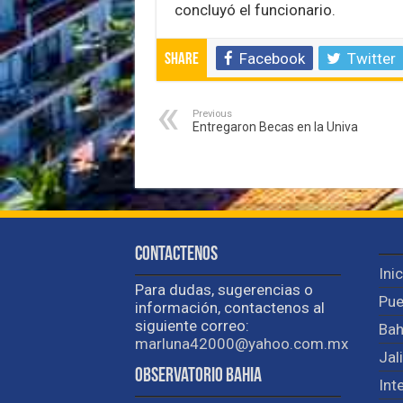
concluyó el funcionario.
Facebook
Twitter
Share
Previous
Entregaron Becas en la Univa
Contactenos
Ini
Para dudas, sugerencias o
Pue
información, contactenos al
siguiente correo:
Bah
marluna42000@yahoo.com.mx
Jal
Observatorio Bahia
Int