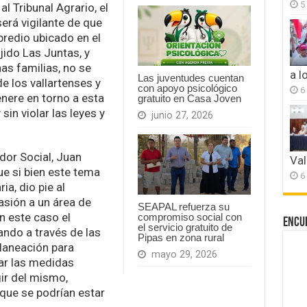
5
l Tribunal Agrario, el
erá vigilante de que
 predio ubicado en el
jido Las Juntas, y
as familias, no se
a l
Las juventudes cuentan
 los vallartenses y
con apoyo psicológico
6
nere en torno a esta
gratuito en Casa Joven
in violar las leyes y
junio 27, 2026
dor Social, Juan
Val
e si bien este tema
6
ia, dio pie al
asión a un área de
SEAPAL refuerza su
n este caso el
compromiso social con
Encu
el servicio gratuito de
ando a través de las
Pipas en zona rural
laneación para
mayo 29, 2026
ar las medidas
ir del mismo,
que se podrían estar