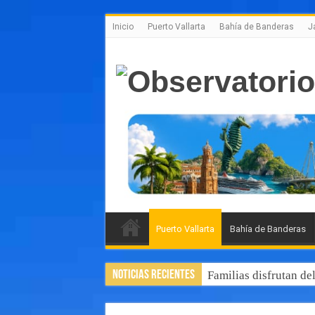
Inicio
Puerto Vallarta
Bahía de Banderas
J
Puerto Vallarta
Bahía de Banderas
Noticias Recientes
Familias disfrutan de