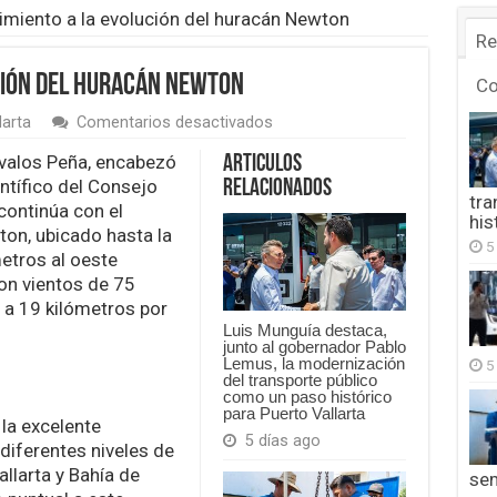
miento a la evolución del huracán Newton
Re
ción del huracán Newton
C
en
larta
Comentarios desactivados
Dan
seguimiento
ávalos Peña, encabezó
Articulos
a
ntífico del Consejo
Relacionados
la
tra
continúa con el
evolución
his
on, ubicado hasta la
del
5
huracán
etros al oeste
Newton
on vientos de 75
 a 19 kilómetros por
Luis Munguía destaca,
junto al gobernador Pablo
Lemus, la modernización
5
del transporte público
como un paso histórico
para Puerto Vallarta
 la excelente
5 días ago
diferentes niveles de
llarta y Bahía de
se