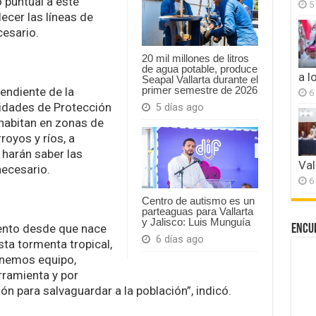
 puntual a este
5
cer las líneas de
cesario.
20 mil millones de litros
de agua potable, produce
a l
Seapal Vallarta durante el
primer semestre de 2026
endiente de la
6
ridades de Protección
5 días ago
 habitan en zonas de
royos y ríos, a
 harán saber las
Val
ecesario.
6
Centro de autismo es un
parteaguas para Vallarta
y Jalisco: Luis Munguía
ento desde que nace
Encu
6 días ago
ta tormenta tropical,
enemos equipo,
ramienta y por
n para salvaguardar a la población”, indicó.