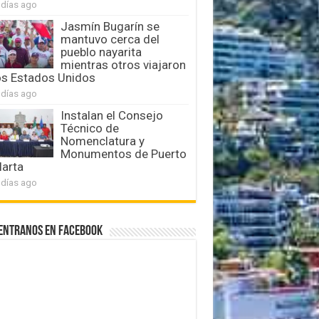
 días ago
Jasmín Bugarín se
mantuvo cerca del
pueblo nayarita
mientras otros viajaron
os Estados Unidos
 días ago
Instalan el Consejo
Técnico de
Nomenclatura y
Monumentos de Puerto
larta
 días ago
entranos en Facebook