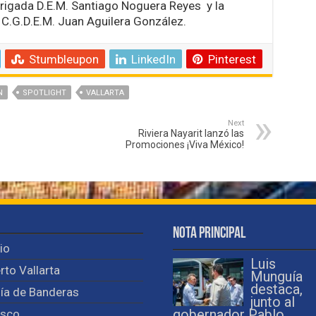
Brigada D.E.M. Santiago Noguera Reyes y la
 C.G.D.E.M. Juan Aguilera González.
Stumbleupon
LinkedIn
Pinterest
N
SPOTLIGHT
VALLARTA
Next
Riviera Nayarit lanzó las
Promociones ¡Viva México!
Nota Principal
cio
Luis
rto Vallarta
Munguía
destaca,
ía de Banderas
junto al
isco
gobernador Pablo