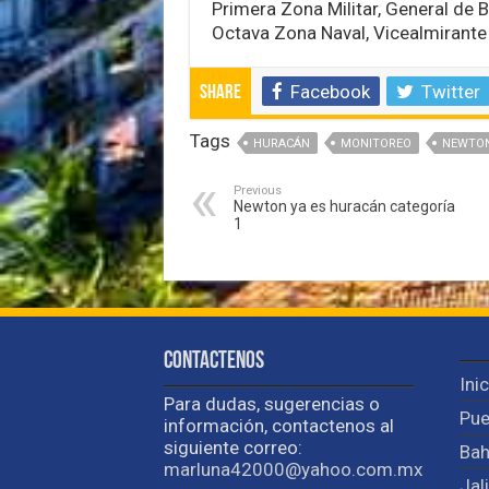
Primera Zona Militar, General de 
Octava Zona Naval, Vicealmirante
Facebook
Twitter
Share
Tags
HURACÁN
MONITOREO
NEWTO
Previous
Newton ya es huracán categoría
1
Contactenos
Ini
Para dudas, sugerencias o
Pue
información, contactenos al
siguiente correo:
Bah
marluna42000@yahoo.com.mx
Jal