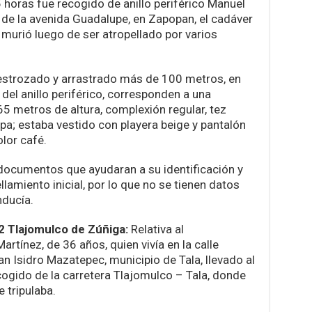
5 horas fue recogido de anillo periférico Manuel
e la avenida Guadalupe, en Zapopan, el cadáver
murió luego de ser atropellado por varios
estrozado y arrastrado más de 100 metros, en
 del anillo periférico, corresponden a una
65 metros de altura, complexión regular, tez
apa; estaba vestido con playera beige y pantalón
olor café.
 documentos que ayudaran a su identificación y
amiento inicial, por lo que no se tienen datos
nducía.
 Tlajomulco de Zúñiga:
Relativa al
artínez, de 36 años, quien vivía en la calle
an Isidro Mazatepec, municipio de Tala, llevado al
ogido de la carretera Tlajomulco – Tala, donde
 tripulaba.