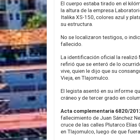
El cuerpo estaba tirado en el kil
la altura de la empresa Laborator
Italika XS-150, colores azul y plat
su estructura.
No se localizaron testigos, o ind
fallecido.
La identificación oficial la realiz
refirió que se enteró de lo ocurr
vive, quien le dijo que su consan
Vieja, en Tlajomulco.
El legista asentó en su informe q
cráneo y de tercer grado en colum
Acta complementaria 6820/2012
fallecimiento de Juan Sánchez Ne
cruce de las calles Plutarco Elías 
en Tlajomulco, luego de que fuer