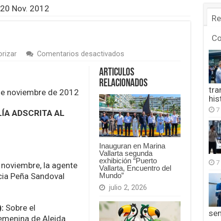
20 Nov. 2012
Re
C
en
orizar
Comentarios desactivados
SEMEFO
20
Articulos
Nov.
Relacionados
2012
tra
 de noviembre de 2012
his
7
ÍA ADSCRITA AL
Inauguran en Marina
Vallarta segunda
exhibición “Puerto
7
 noviembre, la agente
Vallarta, Encuentro del
icia Peña Sandoval
Mundo”
julio 2, 2026
):
Sobre el
se
emenina de Aleida