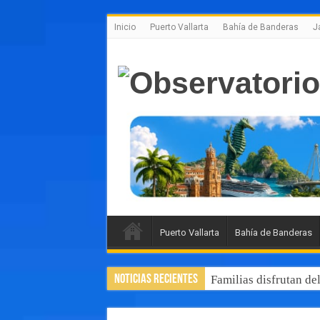
Inicio
Puerto Vallarta
Bahía de Banderas
J
Puerto Vallarta
Bahía de Banderas
Noticias Recientes
Familias disfrutan de