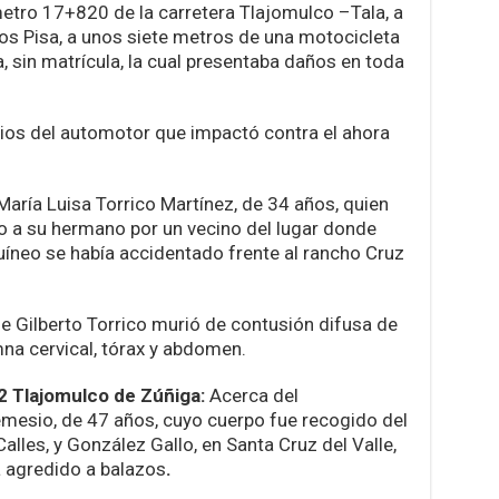
ómetro 17+820 de la carretera Tlajomulco –Tala, a
ios Pisa, a unos siete metros de una motocicleta
a, sin matrícula, la cual presentaba daños en toda
icios del automotor que impactó contra el ahora
ó María Luisa Torrico Martínez, de 34 años, quien
ido a su hermano por un vecino del lugar donde
guíneo se había accidentado frente al rancho Cruz
ue Gilberto Torrico murió de contusión difusa de
na cervical, tórax y abdomen.
 Tlajomulco de Zúñiga:
Acerca del
mesio, de 47 años, cuyo cuerpo fue recogido del
Calles, y González Gallo, en Santa Cruz del Valle,
a agredido a balazos
.