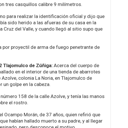
on tres casquillos calibre 9 milímetros.
 para realizar la identificación oficial y dijo que
ía sido herido a las afueras de su casa en la
ta Cruz del Valle, y cuando llegó al sitio supo que
a por proyectil de arma de fuego penetrante de
 Tlajomulco de Zúñiga:
Acerca del cuerpo de
llado en el interior de una tienda de abarrotes
e Azolve, colonia La Noria, en Tlajomulco de
r un golpe en la cabeza.
l número 158 de la calle Azolve, y tenía las manos
bre el rostro.
uel Ocampo Morán, de 37 años, quien refirió que
ue habían hallado muerto a su padre, y al llegar
sesinado, pero desconoce el motivo.