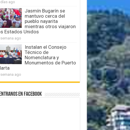
 días ago
Jasmín Bugarín se
mantuvo cerca del
pueblo nayarita
mientras otros viajaron
os Estados Unidos
 semana ago
Instalan el Consejo
Técnico de
Nomenclatura y
Monumentos de Puerto
larta
 semana ago
entranos en Facebook