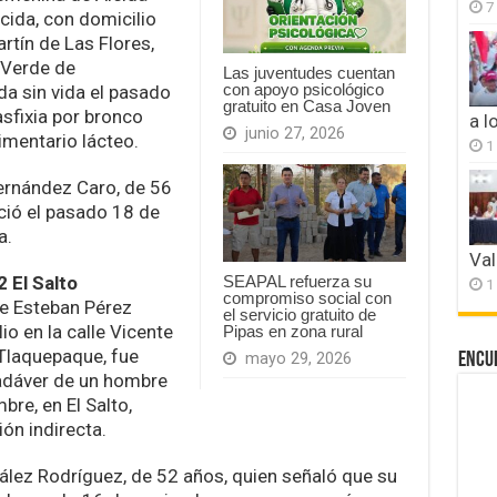
7
ida, con domicilio
rtín de Las Flores,
 Verde de
Las juventudes cuentan
con apoyo psicológico
a sin vida el pasado
gratuito en Casa Joven
sfixia por bronco
a l
junio 27, 2026
imentario lácteo.
1
Hernández Caro, de 56
ació el pasado 18 de
a.
Val
 El Salto
SEAPAL refuerza su
1
compromiso social con
e Esteban Pérez
el servicio gratuito de
o en la calle Vicente
Pipas en zona rural
 Tlaquepaque, fue
Encu
mayo 29, 2026
cadáver de un hombre
re, en El Salto,
ón indirecta.
ez Rodríguez, de 52 años, quien señaló que su