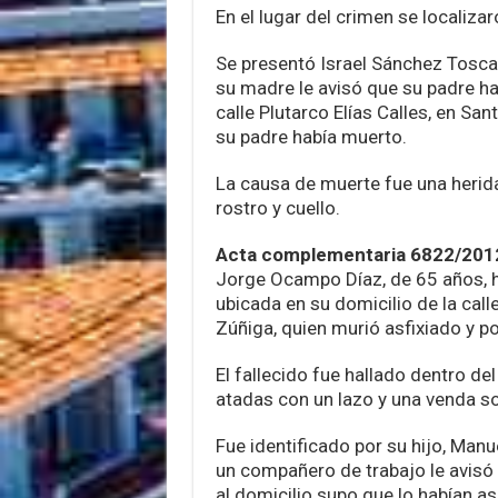
En el lugar del crimen se localizar
Se presentó Israel Sánchez Toscano
su madre le avisó que su padre hab
calle Plutarco Elías Calles, en San
su padre había muerto.
La causa de muerte fue una herid
rostro y cuello.
Acta complementaria 6822/2012
Jorge Ocampo Díaz, de 65 años, ha
ubicada en su domicilio de la call
Zúñiga, quien murió asfixiado y po
El fallecido fue hallado dentro de
atadas con un lazo y una venda so
Fue identificado por su hijo, Man
un compañero de trabajo le avisó q
al domicilio supo que lo habían a