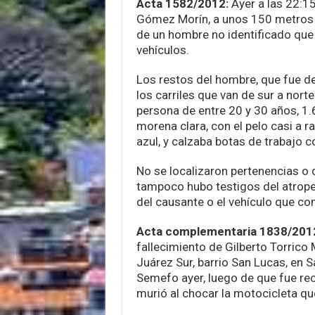
Acta 1582/2012:
Ayer a las 22:1
Gómez Morín, a unos 150 metros d
de un hombre no identificado que 
vehículos.
Los restos del hombre, que fue d
los carriles que van de sur a norte
persona de entre 20 y 30 años, 1.
morena clara, con el pelo casi a r
azul, y calzaba botas de trabajo c
No se localizaron pertenencias o
tampoco hubo testigos del atropell
del causante o el vehículo que co
Acta complementaria 1838/2012
fallecimiento de Gilberto Torrico M
Juárez Sur, barrio San Lucas, en S
Semefo ayer, luego de que fue rec
murió al chocar la motocicleta que