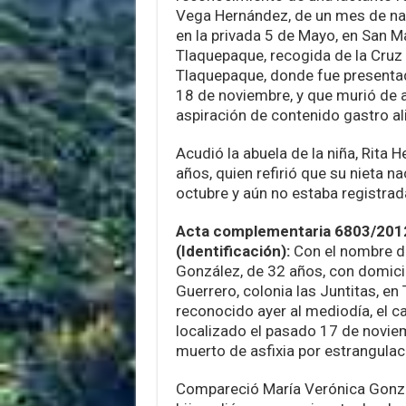
Vega Hernández, de un mes de nac
en la privada 5 de Mayo, en San Ma
Tlaquepaque, recogida de la Cruz
Tlaquepaque, donde fue presentad
18 de noviembre, y que murió de a
aspiración de contenido gastro al
Acudió la abuela de la niña, Rita 
años, quien refirió que su nieta n
octubre y aún no estaba registrad
Acta complementaria 6803/2012
(Identificación):
Con el nombre d
González, de 32 años, con domicili
Guerrero, colonia las Juntitas, en
reconocido ayer al mediodía, el 
localizado el pasado 17 de noviemb
muerto de asfixia por estrangulaci
Compareció María Verónica Gonzál