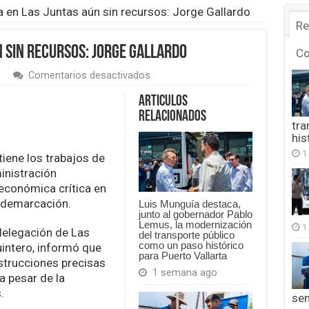
a en Las Juntas aún sin recursos: Jorge Gallardo
Re
n sin recursos: Jorge Gallardo
C
en
Comentarios desactivados
Se
trabaja
Articulos
en
Relacionados
Las
tra
Juntas
his
aún
1
iene los trabajos de
sin
recursos:
inistración
Jorge
 económica crítica en
Gallardo
a demarcación.
Luis Munguía destaca,
junto al gobernador Pablo
Lemus, la modernización
1
delegación de Las
del transporte público
como un paso histórico
intero, informó que
para Puerto Vallarta
strucciones precisas
1 semana ago
a pesar de la
.
se