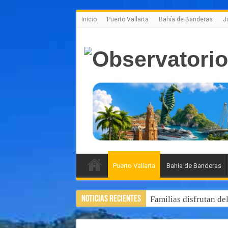
Inicio
Puerto Vallarta
Bahía de Banderas
J
Puerto Vallarta
Bahía de Banderas
Noticias Recientes
Familias disfrutan de