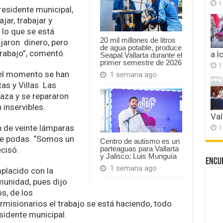
1
presidente municipal,
ar, trabajar y
 lo que se está
20 mil millones de litros
jaron dinero, pero
de agua potable, produce
trabajo”, comentó.
a l
Seapal Vallarta durante el
primer semestre de 2026
1
 el momento se han
1 semana ago
tas y Villas Las
aza y se repararon
 inservibles.
Val
n de veinte lámparas
1
nte podas. “Somos un
Centro de autismo es un
parteaguas para Vallarta
cisó.
y Jalisco: Luis Munguía
Encu
1 semana ago
placido con la
munidad, pues dijo
s, de los
misionarios el trabajo se está haciendo, todo
esidente municipal.