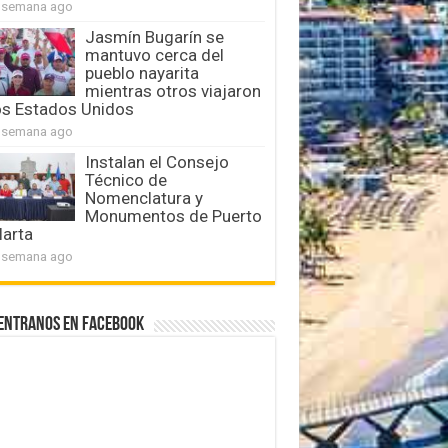
 semana ago
Jasmín Bugarín se
mantuvo cerca del
pueblo nayarita
mientras otros viajaron
os Estados Unidos
 semana ago
Instalan el Consejo
Técnico de
Nomenclatura y
Monumentos de Puerto
larta
 semana ago
entranos en Facebook