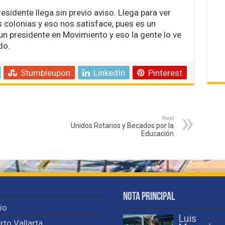
sidente llega sin previo aviso. Llega para ver
s colonias y eso nos satisface, pues es un
 un presidente en Movimiento y eso la gente lo ve
do.
Stumbleupon
LinkedIn
Pinterest
Next
Unidos Rotarios y Becados por la
Educación
Nota Principal
cio
Luis
rto Vallarta