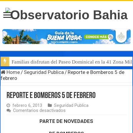
Luis Munguía destaca, junto al gobernador Pablo Lemus, l
Home
/
Seguridad Publica
/
Reporte e Bomberos 5 de
febrero
Reporte e Bomberos 5 de febrero
febrero 6, 2013
Seguridad Publica
en
Comentarios desactivados
Reporte
e
PARTE DE NOVEDADES
Bomberos
5