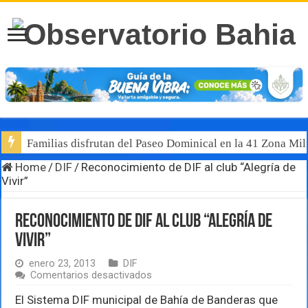
Familias disfrutan del Paseo Dominical en la 41 Zona Mili
Home
/
DIF
/
Reconocimiento de DIF al club “Alegría de
Vivir”
Reconocimiento de DIF al club “Alegría de
Vivir”
enero 23, 2013
DIF
en
Comentarios desactivados
Reconocimiento
de
El Sistema DIF municipal de Bahía de Banderas que