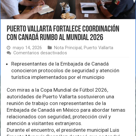
Puerto Vallarta fortalece coordinación
con Canadá rumbo al Mundial 2026
mayo 14, 2026
Nota Principal
,
Puerto Vallarta
en
Comentarios desactivados
Puerto
Vallarta
Representantes de la Embajada de Canadá
fortalece
conocieron protocolos de seguridad y atención
coordinación
turística implementados por el municipio
con
Canadá
rumbo
Con miras a la Copa Mundial de Fútbol 2026,
al
autoridades de Puerto Vallarta sostuvieron una
Mundial
reunión de trabajo con representantes de la
2026
Embajada de Canadá en México para abordar temas
relacionados con seguridad, protección civil y
atención a visitantes extranjeros.
Durante el encuentro, el presidente municipal Luis