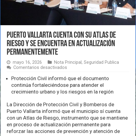
Puerto Vallarta cuenta con su Atlas de
Riesgo y se encuentra en actualización
permanentemente
mayo 16, 2026
Nota Principal
,
Seguridad Publica
en
Comentarios desactivados
Puerto
Vallarta
Protección Civil informó que el documento
cuenta
continúa fortaleciéndose para atender el
con
crecimiento urbano y los riesgos en la región
su
Atlas
de
La Dirección de Protección Civil y Bomberos de
Riesgo
Puerto Vallarta informó que el municipio sí cuenta
y
con un Atlas de Riesgo, instrumento que se mantiene
se
en proceso de actualización permanente para
encuentra
en
reforzar las acciones de prevención y atención de
actualización