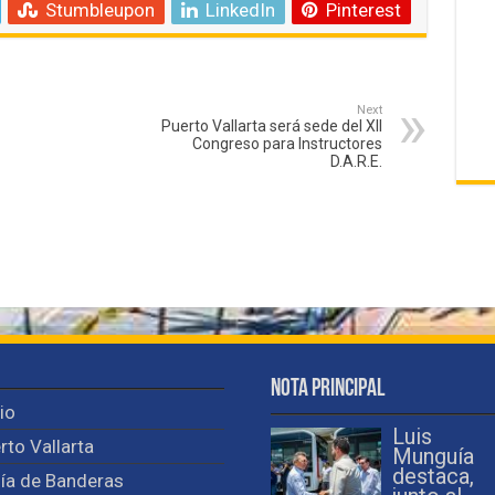
Stumbleupon
LinkedIn
Pinterest
Next
Puerto Vallarta será sede del XII
Congreso para Instructores
D.A.R.E.
Nota Principal
cio
Luis
rto Vallarta
Munguía
destaca,
ía de Banderas