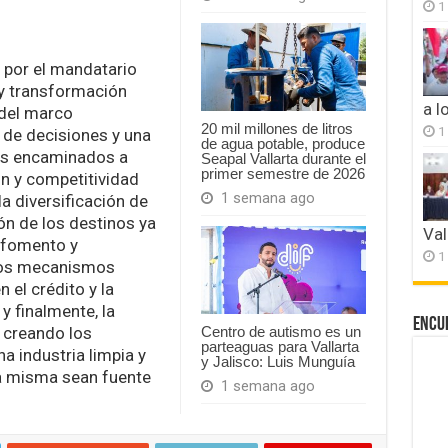
1
 por el mandatario
y transformación
a l
 del marco
20 mil millones de litros
1
 de decisiones y una
de agua potable, produce
mas encaminados a
Seapal Vallarta durante el
primer semestre de 2026
ón y competitividad
1 semana ago
a diversificación de
ión de los destinos ya
Val
l fomento y
1
vos mecanismos
 el crédito y la
 y finalmente, la
Encu
, creando los
Centro de autismo es un
parteaguas para Vallarta
a industria limpia y
y Jalisco: Luis Munguía
a misma sean fuente
1 semana ago