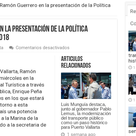
 Ramón Guerrero en la presentación de la Política
Re
C
 la presentación de la Política
2018
en
ta
Comentarios desactivados
Participa
tra
Ramón
Articulos
his
Guerrero
Relacionados
1
en
 Vallarta, Ramón
la
miércoles en la
presentación
de
al Turística a través
la
blica, Enrique Peña
Política
es en los que estará
Nacional
1
torno a esta
Turística
Luis Munguía destaca,
junto al gobernador Pablo
2012
país una potencia
Lemus, la modernización
–
 a la Marina de la
del transporte público
2018
como un paso histórico
o a la secretaria de
para Puerto Vallarta
se
1 semana ago