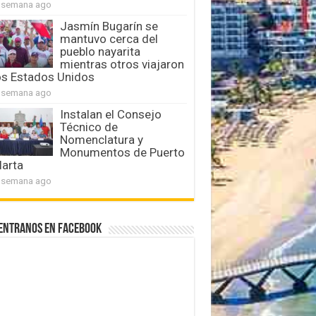
 semana ago
Jasmín Bugarín se
mantuvo cerca del
pueblo nayarita
mientras otros viajaron
os Estados Unidos
 semana ago
Instalan el Consejo
Técnico de
Nomenclatura y
Monumentos de Puerto
larta
 semana ago
entranos en Facebook