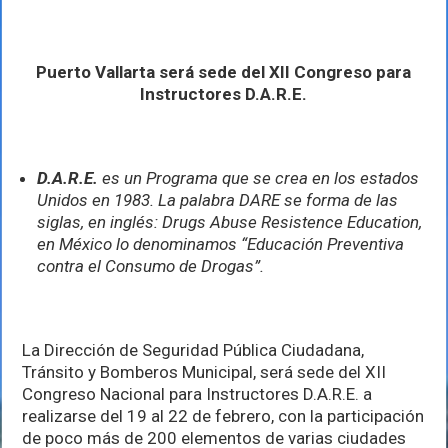
será
sede
del
XII
Puerto Vallarta será sede del XII Congreso para
Congreso
para
Instructores D.A.R.E.
Instructores
D.A.R.E.
D.A.R.E.
es un Programa que se crea en los estados
Unidos en 1983. La palabra DARE se forma de las
siglas, en inglés: Drugs Abuse Resistence Education,
en México lo denominamos “Educación Preventiva
contra el Consumo de Drogas”.
La Dirección de Seguridad Pública Ciudadana,
Tránsito y Bomberos Municipal, será sede del XII
Congreso Nacional para Instructores D.A.R.E. a
realizarse del 19 al 22 de febrero, con la participación
de poco más de 200 elementos de varias ciudades