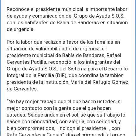
a
presidenta
Reconoce el presidente municipal la importante labor
del
de ayuda y comunicación del Grupo de Ayuda S.O.S.
DIF
en
con los habitantes de Bahía de Banderas en situación
su
de urgencia.
despacho
Por la labor que realizan a favor de las familias en
situación de vulnerabilidad o de urgencia, el
presidente municipal de Bahía de Banderas, Rafael
Cervantes Padilla, reconoció a los integrantes del
Grupo de Ayuda S.O.S., del Sistema para el Desarrollo
Integral de la Familia (DIF), que coordina la también
presidenta de la institución, María del Refugio Gómez
de Cervantes.
“No hay mejor trabajo que el que hacen ustedes, ni
mejor contacto con la gente que el que hacen
ustedes. Sé que andan en el sol, sé que su trabajo lo
hacen con honestidad, con alegría, con seriedad, y
bien comprometidos, –no con el presidente–, con
Rafa Cervantes y Cuquis”, dijo el primer edil al grupo,