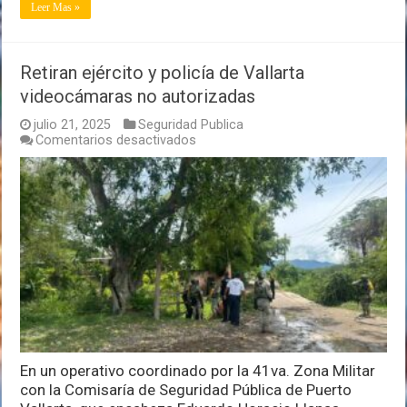
Leer Mas »
Retiran ejército y policía de Vallarta
videocámaras no autorizadas
julio 21, 2025
Seguridad Publica
en
Comentarios desactivados
Retiran
ejército
y
policía
de
Vallarta
videocámaras
no
autorizadas
En un operativo coordinado por la 41va. Zona Militar
con la Comisaría de Seguridad Pública de Puerto