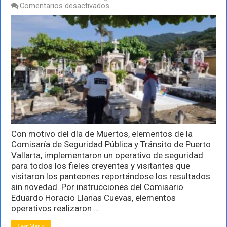
en
Comentarios desactivados
En
santa
paz
operativo
en
los
panteones
de
Puerto
Vallarta
Con motivo del día de Muertos, elementos de la
Comisaría de Seguridad Pública y Tránsito de Puerto
Vallarta, implementaron un operativo de seguridad
para todos los fieles creyentes y visitantes que
visitaron los panteones reportándose los resultados
sin novedad. Por instrucciones del Comisario
Eduardo Horacio Llanas Cuevas, elementos
operativos realizaron …
Leer Mas »