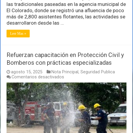
las tradicionales paseadas en la agencia municipal de
El Colorado, donde se registró una afluencia de poco
más de 2,800 asistentes flotantes, las actividades se
desarrollaron desde las …
Leer Mas »
Refuerzan capacitación en Protección Civil y
Bomberos con prácticas especializadas
agosto 15, 2025
Nota Principal
,
Seguridad Publica
en
Comentarios desactivados
Refuerzan
capacitación
en
Protección
Civil
y
Bomberos
con
prácticas
especializadas