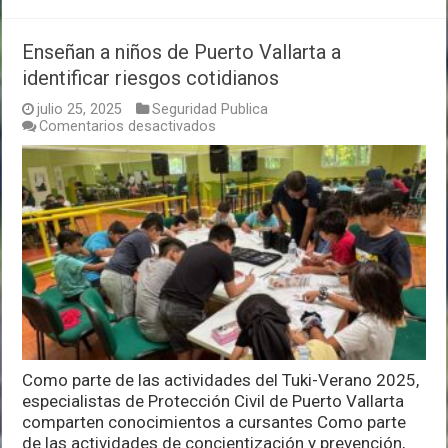
Enseñan a niños de Puerto Vallarta a
identificar riesgos cotidianos
julio 25, 2025
Seguridad Publica
en
Comentarios desactivados
Enseñan
a
niños
de
Puerto
Vallarta
a
identificar
riesgos
cotidianos
Como parte de las actividades del Tuki-Verano 2025,
especialistas de Protección Civil de Puerto Vallarta
comparten conocimientos a cursantes Como parte
de las actividades de concientización y prevención,