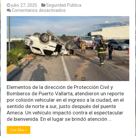
julio 27, 2025
Seguridad Publica
en
Comentarios desactivados
Volcadura
al
ingreso
norte
de
Puerto
Vallarta
Elementos de la dirección de Protección Civil y
Bomberos de Puerto Vallarta, atendieron un reporte
por colisión vehicular en el ingreso a la ciudad, en el
sentido de norte a sur, justo después del puente
Ameca. Un vehículo impactó contra el espectacular
de bienvenida. En el lugar se brindó atención …
Leer Mas »