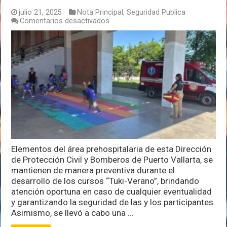
julio 21, 2025
Nota Principal
,
Seguridad Publica
en
Comentarios desactivados
Guardia
de
Protección
Civil
y
Bomberos,
por
inicio
del
Tuki-
Verano
Elementos del área prehospitalaria de esta Dirección
de Protección Civil y Bomberos de Puerto Vallarta, se
mantienen de manera preventiva durante el
desarrollo de los cursos “Tuki-Verano”, brindando
atención oportuna en caso de cualquier eventualidad
y garantizando la seguridad de las y los participantes.
Asimismo, se llevó a cabo una …