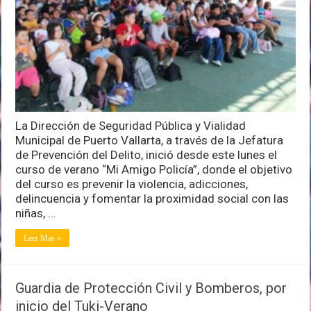
verano
Mi
Amigo
Policía
para
prevenir
la
violencia
La Dirección de Seguridad Pública y Vialidad
Municipal de Puerto Vallarta, a través de la Jefatura
de Prevención del Delito, inició desde este lunes el
curso de verano “Mi Amigo Policía”, donde el objetivo
del curso es prevenir la violencia, adicciones,
delincuencia y fomentar la proximidad social con las
niñas, …
Leer Mas »
Guardia de Protección Civil y Bomberos, por
inicio del Tuki-Verano