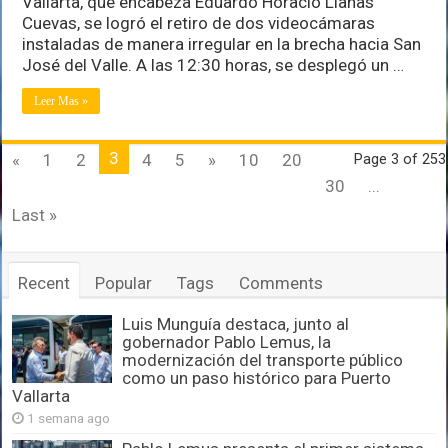
Vallarta, que encabeza Eduardo Horacio Llanas
Cuevas, se logró el retiro de dos videocámaras
instaladas de manera irregular en la brecha hacia San
José del Valle. A las 12:30 horas, se desplegó un …
Leer Mas »
3
«
1
2
4
5
»
10
20
Page 3 of 253
30
...
Last »
Recent
Popular
Tags
Comments
Luis Munguía destaca, junto al
gobernador Pablo Lemus, la
modernización del transporte público
como un paso histórico para Puerto
Vallarta
1 semana ago