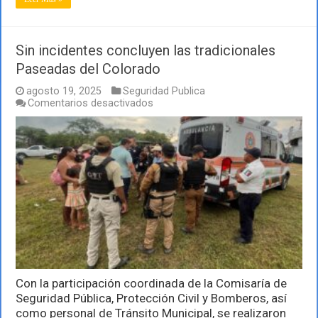
Sin incidentes concluyen las tradicionales
Paseadas del Colorado
agosto 19, 2025
Seguridad Publica
en
Comentarios desactivados
Sin
incidentes
concluyen
las
tradicionales
Paseadas
del
Colorado
Con la participación coordinada de la Comisaría de
Seguridad Pública, Protección Civil y Bomberos, así
como personal de Tránsito Municipal, se realizaron