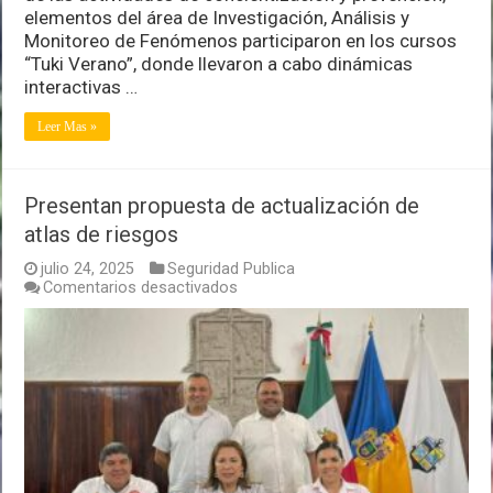
elementos del área de Investigación, Análisis y
Monitoreo de Fenómenos participaron en los cursos
“Tuki Verano”, donde llevaron a cabo dinámicas
interactivas …
Leer Mas »
Presentan propuesta de actualización de
atlas de riesgos
julio 24, 2025
Seguridad Publica
en
Comentarios desactivados
Presentan
propuesta
de
actualización
de
atlas
de
riesgos