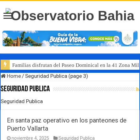
Familias disfrutan del Paseo Dominical en la 41 Zona Mili
Luis Munguía destaca, junto al gobernador Pablo Lemus, l
Home
/
Seguridad Publica (page 3)
Seguridad Publica
Seguridad Publica
En santa paz operativo en los panteones de
Puerto Vallarta
noviembre 4, 2025
Seguridad Publica