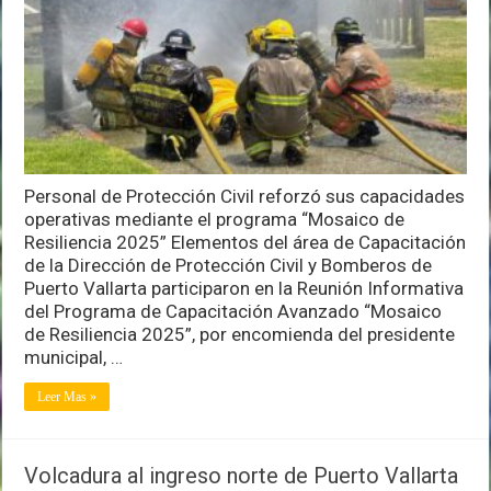
refuerza
su
resiliencia
en
atención
de
emergencias
Personal de Protección Civil reforzó sus capacidades
operativas mediante el programa “Mosaico de
Resiliencia 2025” Elementos del área de Capacitación
de la Dirección de Protección Civil y Bomberos de
Puerto Vallarta participaron en la Reunión Informativa
del Programa de Capacitación Avanzado “Mosaico
de Resiliencia 2025”, por encomienda del presidente
municipal, …
Leer Mas »
Volcadura al ingreso norte de Puerto Vallarta