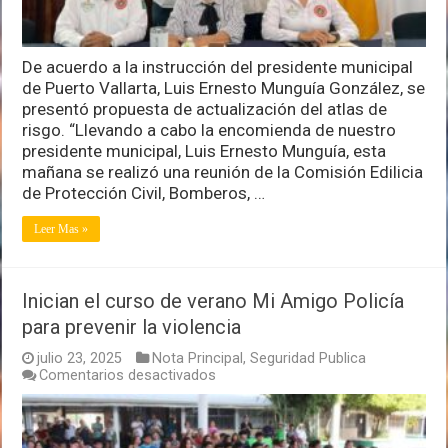
De acuerdo a la instrucción del presidente municipal
de Puerto Vallarta, Luis Ernesto Munguía González, se
presentó propuesta de actualización del atlas de
risgo. “Llevando a cabo la encomienda de nuestro
presidente municipal, Luis Ernesto Munguía, esta
mañana se realizó una reunión de la Comisión Edilicia
de Protección Civil, Bomberos, …
Leer Mas »
Inician el curso de verano Mi Amigo Policía
para prevenir la violencia
julio 23, 2025
Nota Principal
,
Seguridad Publica
en
Comentarios desactivados
Inician
el
curso
de