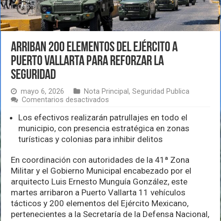
Arriban 200 elementos del Ejército a
Puerto Vallarta para reforzar la
seguridad
mayo 6, 2026
Nota Principal
,
Seguridad Publica
en
Comentarios desactivados
Arriban
200
Los efectivos realizarán patrullajes en todo el
elementos
municipio, con presencia estratégica en zonas
del
turísticas y colonias para inhibir delitos
Ejército
a
Puerto
En coordinación con autoridades de la 41ª Zona
Vallarta
Militar y el Gobierno Municipal encabezado por el
para
arquitecto Luis Ernesto Munguía González, este
reforzar
martes arribaron a Puerto Vallarta 11 vehículos
la
seguridad
tácticos y 200 elementos del Ejército Mexicano,
pertenecientes a la Secretaría de la Defensa Nacional,