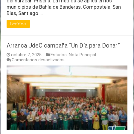
del huracán Priscila. La medida se aplica en los
municipios de Bahía de Banderas, Compostela, San
Blas, Santiago …
Leer Mas »
Arranca UdeC campaña “Un Día para Donar”
octubre 7, 2025
Estados
,
Nota Principal
en
Comentarios desactivados
Arranca
UdeC
campaña
“Un
Día
para
Donar”