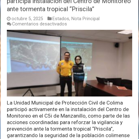
participa instalación del Centro de Monitoreo
ante tormenta tropical “Priscila”
octubre 5, 2025
Estados
,
Nota Principal
en
Comentarios desactivados
Unidad
Municipal
de
Protección
Civil
Colima
participa
instalación
del
Centro
de
Monitoreo
ante
tormenta
La Unidad Municipal de Protección Civil de Colima
tropical
“Priscila”
participó activamente en la instalación del Centro de
Monitoreo en el C5i de Manzanillo, como parte de las
acciones coordinadas para reforzar la vigilancia y
prevención ante la tormenta tropical “Priscila”,
garantizando la seguridad de la población colimense