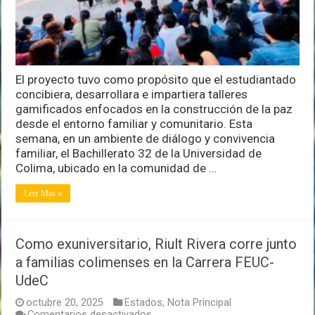
por
la
Paz
e
Igualdad:
Familias
El proyecto tuvo como propósito que el estudiantado
Tejiendo
Puentes”
concibiera, desarrollara e impartiera talleres
gamificados enfocados en la construcción de la paz
desde el entorno familiar y comunitario. Esta
semana, en un ambiente de diálogo y convivencia
familiar, el Bachillerato 32 de la Universidad de
Colima, ubicado en la comunidad de …
Leer Mas »
Como exuniversitario, Riult Rivera corre junto
a familias colimenses en la Carrera FEUC-
UdeC
octubre 20, 2025
Estados
,
Nota Principal
en
Comentarios desactivados