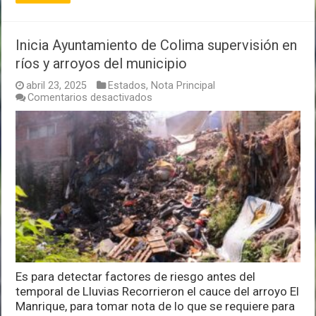
Inicia Ayuntamiento de Colima supervisión en
ríos y arroyos del municipio
abril 23, 2025
Estados
,
Nota Principal
en
Comentarios desactivados
Inicia
Ayuntamiento
de
Colima
supervisión
en
ríos
y
arroyos
del
municipio
Es para detectar factores de riesgo antes del
temporal de Lluvias Recorrieron el cauce del arroyo El
Manrique, para tomar nota de lo que se requiere para