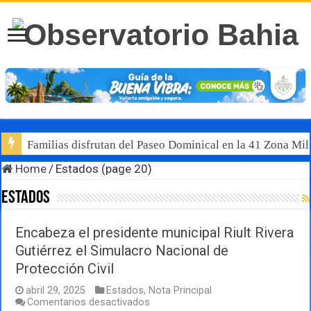
Familias disfrutan del Paseo Dominical en la 41 Zona Mili
Luis Munguía destaca, junto al gobernador Pablo Lemus, l
Home
/
Estados (page 20)
Estados
Encabeza el presidente municipal Riult Rivera
Gutiérrez el Simulacro Nacional de
Protección Civil
abril 29, 2025
Estados
,
Nota Principal
en
Comentarios desactivados