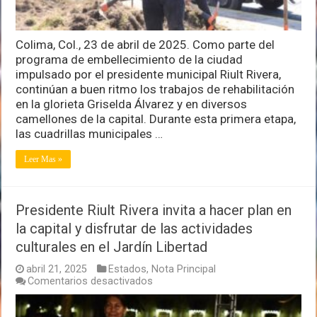
de
embellecimiento
urbano
Colima, Col., 23 de abril de 2025. Como parte del
programa de embellecimiento de la ciudad
impulsado por el presidente municipal Riult Rivera,
continúan a buen ritmo los trabajos de rehabilitación
en la glorieta Griselda Álvarez y en diversos
camellones de la capital. Durante esta primera etapa,
las cuadrillas municipales …
Leer Mas »
Presidente Riult Rivera invita a hacer plan en
la capital y disfrutar de las actividades
culturales en el Jardín Libertad
abril 21, 2025
Estados
,
Nota Principal
en
Comentarios desactivados
Presidente
Riult
Rivera