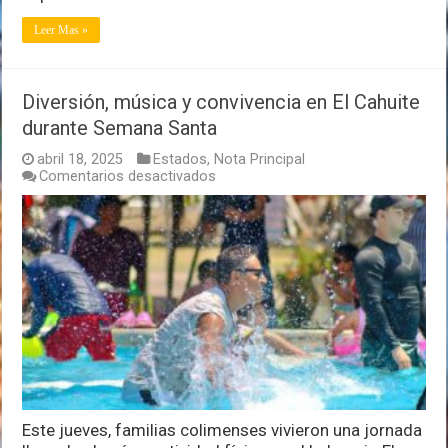
Leer Mas »
Diversión, música y convivencia en El Cahuite
durante Semana Santa
abril 18, 2025
Estados
,
Nota Principal
en
Comentarios desactivados
Diversión,
música
y
convivencia
en
El
Cahuite
durante
Semana
Santa
Este jueves, familias colimenses vivieron una jornada