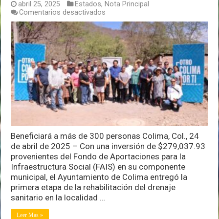
abril 25, 2025
Estados
,
Nota Principal
en
Comentarios desactivados
Presidente
Riult
Rivera
entrega
obra
de
drenaje
sanitario
en
Tinajas
Beneficiará a más de 300 personas Colima, Col., 24
de abril de 2025 – Con una inversión de $279,037.93
provenientes del Fondo de Aportaciones para la
Infraestructura Social (FAIS) en su componente
municipal, el Ayuntamiento de Colima entregó la
primera etapa de la rehabilitación del drenaje
sanitario en la localidad …
Leer Mas »