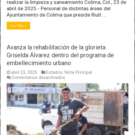
realizar la limpieza y saneamiento Colima, Col., 23 de
abril de 2025.- Personal de distintas áreas del
Ayuntamiento de Colima que preside Riult …
Leer Mas »
Avanza la rehabilitación de la glorieta
Griselda Álvarez dentro del programa de
embellecimiento urbano
abril 23, 2025
Estados
,
Nota Principal
en
Comentarios desactivados
Avanza
la
rehabilitación
de
la
glorieta
Griselda
Álvarez
dentro
del
programa