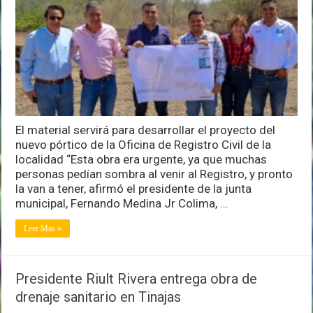
compromisos
al
entregar
apoyos
y
proyecto
de
panteón
en
Los
El material servirá para desarrollar el proyecto del
Tepames
nuevo pórtico de la Oficina de Registro Civil de la
localidad “Esta obra era urgente, ya que muchas
personas pedían sombra al venir al Registro, y pronto
la van a tener, afirmó el presidente de la junta
municipal, Fernando Medina Jr Colima, …
Leer Mas »
Presidente Riult Rivera entrega obra de
drenaje sanitario en Tinajas