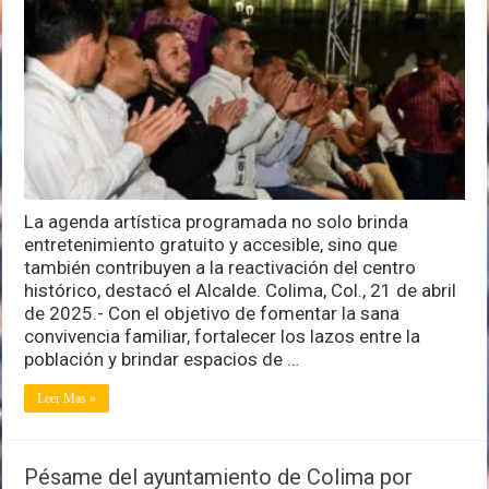
invita
a
hacer
plan
en
la
capital
y
disfrutar
de
las
La agenda artística programada no solo brinda
actividades
culturales
entretenimiento gratuito y accesible, sino que
en
también contribuyen a la reactivación del centro
el
histórico, destacó el Alcalde. Colima, Col., 21 de abril
Jardín
de 2025.- Con el objetivo de fomentar la sana
Libertad
convivencia familiar, fortalecer los lazos entre la
población y brindar espacios de …
Leer Mas »
Pésame del ayuntamiento de Colima por