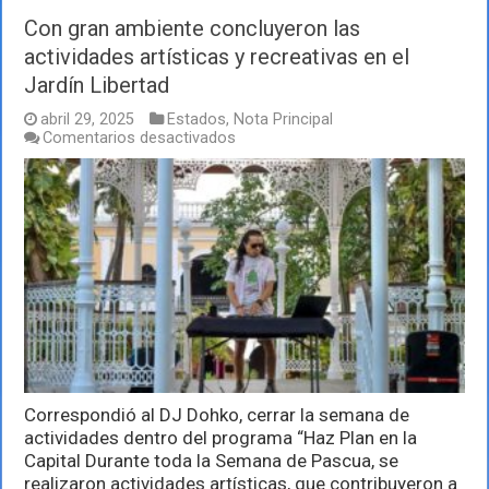
Con gran ambiente concluyeron las
actividades artísticas y recreativas en el
Jardín Libertad
abril 29, 2025
Estados
,
Nota Principal
en
Comentarios desactivados
Con
gran
ambiente
concluyeron
las
actividades
artísticas
y
recreativas
en
el
Jardín
Libertad
Correspondió al DJ Dohko, cerrar la semana de
actividades dentro del programa “Haz Plan en la
Capital Durante toda la Semana de Pascua, se
realizaron actividades artísticas, que contribuyeron a