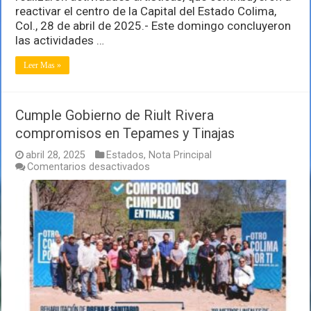
reactivar el centro de la Capital del Estado Colima,
Col., 28 de abril de 2025.- Este domingo concluyeron
las actividades …
Leer Mas »
Cumple Gobierno de Riult Rivera
compromisos en Tepames y Tinajas
abril 28, 2025
Estados
,
Nota Principal
en
Comentarios desactivados
Cumple
Gobierno
de
Riult
Rivera
compromisos
en
Tepames
y
Tinajas