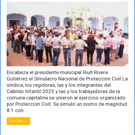
Encabeza
el
presidente
municipal
Riult
Rivera
Gutiérrez
el
Simulacro
Nacional
de
Protección
Civil
Encabeza el presidente municipal Riult Rivera
Gutiérrez el Simulacro Nacional de Protección Civil La
síndica, los regidores, las y los integrantes del
Cabildo Infantil 2025 y las y los trabajadores de la
comuna capitalina se unieron al ejercicio organizado
por Protección Civil. Se simuló un sismo de magnitud
8.1 con …
Leer Mas »