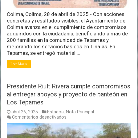
Colima, Colima, 28 de abril de 2025.- Con acciones
concretas y resultados visibles, el Ayuntamiento de
Colima avanza en el cumplimiento de compromisos
adquiridos con la ciudadanía, beneficiando a más de
200 familias en la comunidad de Tepames y
mejorando los servicios básicos en Tinajas. En
Tepames, se entregó material …
Leer Mas »
Presidente Riult Rivera cumple compromisos
al entregar apoyos y proyecto de panteón en
Los Tepames
abril 26, 2025
Estados
,
Nota Principal
en
Comentarios desactivados
Presidente
Riult
Rivera
cumple