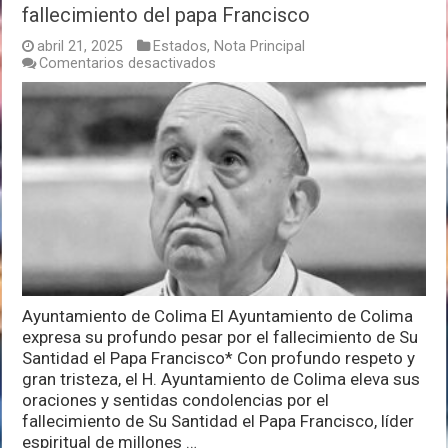
fallecimiento del papa Francisco
abril 21, 2025
Estados
,
Nota Principal
en
Comentarios desactivados
Pésame
del
ayuntamiento
de
Colima
por
fallecimiento
del
papa
Francisco
Ayuntamiento de Colima El Ayuntamiento de Colima
expresa su profundo pesar por el fallecimiento de Su
Santidad el Papa Francisco* Con profundo respeto y
gran tristeza, el H. Ayuntamiento de Colima eleva sus
oraciones y sentidas condolencias por el
fallecimiento de Su Santidad el Papa Francisco, líder
espiritual de millones …