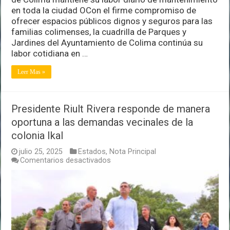
en toda la ciudad OCon el firme compromiso de
ofrecer espacios públicos dignos y seguros para las
familias colimenses, la cuadrilla de Parques y
Jardines del Ayuntamiento de Colima continúa su
labor cotidiana en …
Leer Mas »
Presidente Riult Rivera responde de manera
oportuna a las demandas vecinales de la
colonia Ikal
julio 25, 2025
Estados
,
Nota Principal
en
Comentarios desactivados
Presidente
Riult
Rivera
responde
de
manera
oportuna
a