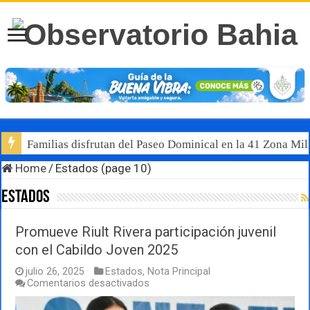
Familias disfrutan del Paseo Dominical en la 41 Zona Mili
Luis Munguía destaca, junto al gobernador Pablo Lemus, l
Home
/
Estados (page 10)
Estados
Promueve Riult Rivera participación juvenil
con el Cabildo Joven 2025
julio 26, 2025
Estados
,
Nota Principal
en
Comentarios desactivados
Promueve
Riult