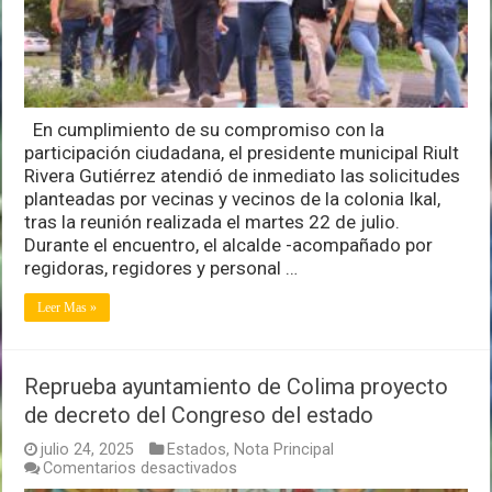
las
demandas
vecinales
de
la
colonia
En cumplimiento de su compromiso con la
Ikal
participación ciudadana, el presidente municipal Riult
Rivera Gutiérrez atendió de inmediato las solicitudes
planteadas por vecinas y vecinos de la colonia Ikal,
tras la reunión realizada el martes 22 de julio.
Durante el encuentro, el alcalde -acompañado por
regidoras, regidores y personal …
Leer Mas »
Reprueba ayuntamiento de Colima proyecto
de decreto del Congreso del estado
julio 24, 2025
Estados
,
Nota Principal
en
Comentarios desactivados
Reprueba