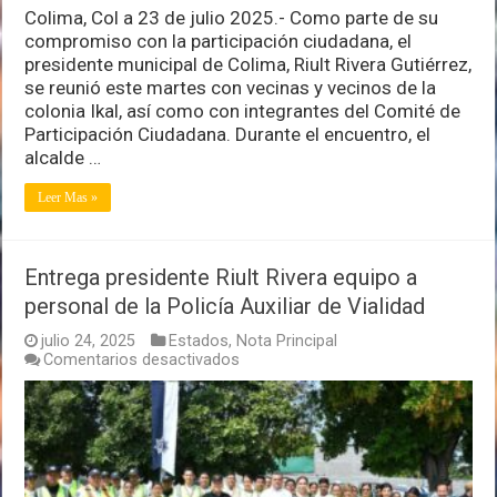
Colima, Col a 23 de julio 2025.- Como parte de su
compromiso con la participación ciudadana, el
presidente municipal de Colima, Riult Rivera Gutiérrez,
se reunió este martes con vecinas y vecinos de la
colonia Ikal, así como con integrantes del Comité de
Participación Ciudadana. Durante el encuentro, el
alcalde …
Leer Mas »
Entrega presidente Riult Rivera equipo a
personal de la Policía Auxiliar de Vialidad
julio 24, 2025
Estados
,
Nota Principal
en
Comentarios desactivados
Entrega
presidente
Riult
Rivera
equipo
a
personal