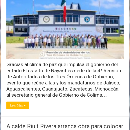
sede
regional
de
encuentro
en
seguridad
Gracias al clima de paz que impulsa el gobierno del
estado El estado de Nayarit es sede de la 4ª Reunión
de Autoridades de los Tres Órdenes de Gobierno,
evento que reúne a las y los mandatarios de Jalisco,
Aguascalientes, Guanajuato, Zacatecas, Michoacán,
al secretario general de Gobierno de Colima, …
Leer Mas »
Alcalde Riult Rivera arranca obra para colocar