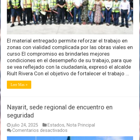
de
la
Policía
Auxiliar
de
Vialidad
El material entregado permite reforzar el trabajo en
zonas con vialidad complicada por las obras viales en
curso El compromiso es brindarles mejores
condiciones en el desempeño de su trabajo, para que
se vea reflejado con la ciudadanía, expresó el alcalde
Riult Rivera Con el objetivo de fortalecer el trabajo …
Leer Mas »
Nayarit, sede regional de encuentro en
seguridad
julio 24, 2025
Estados
,
Nota Principal
en
Comentarios desactivados
Nayarit,