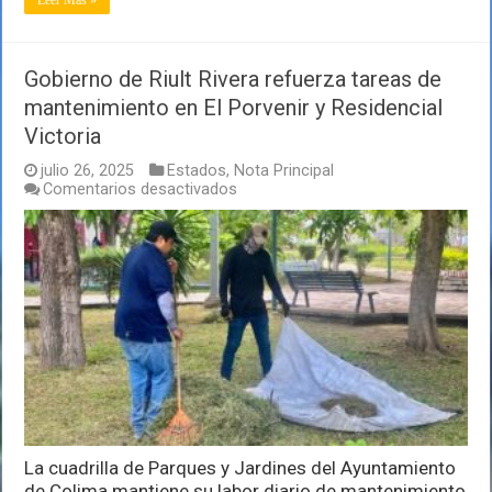
Leer Mas »
Gobierno de Riult Rivera refuerza tareas de
mantenimiento en El Porvenir y Residencial
Victoria
julio 26, 2025
Estados
,
Nota Principal
en
Comentarios desactivados
Gobierno
de
Riult
Rivera
refuerza
tareas
de
mantenimiento
en
El
Porvenir
y
Residencial
Victoria
La cuadrilla de Parques y Jardines del Ayuntamiento
de Colima mantiene su labor diario de mantenimiento