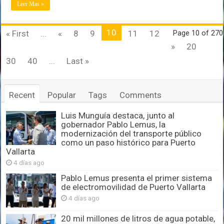
Leer Mas »
10
« First
...
«
8
9
11
12
Page 10 of 270
»
20
30
40
...
Last »
Recent
Popular
Tags
Comments
Luis Munguía destaca, junto al
gobernador Pablo Lemus, la
modernización del transporte público
como un paso histórico para Puerto
Vallarta
4 días ago
Pablo Lemus presenta el primer sistema
de electromovilidad de Puerto Vallarta
4 días ago
20 mil millones de litros de agua potable,