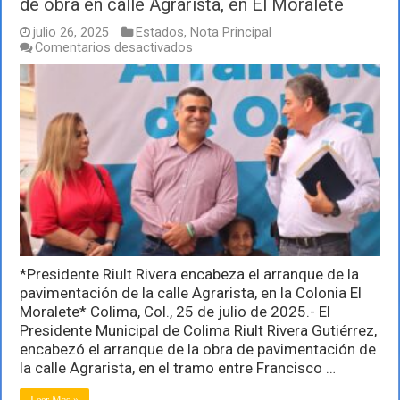
de obra en calle Agrarista, en El Moralete
julio 26, 2025
Estados
,
Nota Principal
en
Comentarios desactivados
Presidente
Riult
Rivera
encabeza
el
arranque
de
obra
en
calle
Agrarista,
en
El
Moralete
*Presidente Riult Rivera encabeza el arranque de la
pavimentación de la calle Agrarista, en la Colonia El
Moralete* Colima, Col., 25 de julio de 2025.- El
Presidente Municipal de Colima Riult Rivera Gutiérrez,
encabezó el arranque de la obra de pavimentación de
la calle Agrarista, en el tramo entre Francisco …