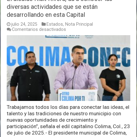
diversas actividades que se están
desarrollando en esta Capital
julio 24, 2025
Estados
,
Nota Principal
en
Comentarios desactivados
El
alcalde
Riult
Rivera,
da
a
conocer
las
diversas
actividades
que
se
están
desarrollando
Trabajamos todos los días para conectar las ideas, el
en
esta
talento y las tradiciones de nuestro municipio con
Capital
nuevas oportunidades de crecimiento y
participación”, señala el edil capitalino Colima, Col., 23
de julio de 2025.- El presidente municipal de Colima,