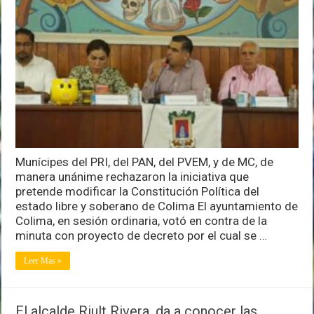
ayuntamiento
de
Colima
proyecto
de
decreto
del
Congreso
del
estado
Munícipes del PRI, del PAN, del PVEM, y de MC, de
manera unánime rechazaron la iniciativa que
pretende modificar la Constitución Política del
estado libre y soberano de Colima El ayuntamiento de
Colima, en sesión ordinaria, votó en contra de la
minuta con proyecto de decreto por el cual se …
Leer Mas »
El alcalde Riult Rivera, da a conocer las