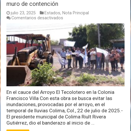
muro de contención
julio 23, 2025
Estados
,
Nota Principal
en
Comentarios desactivados
Alcalde
Riult
Rivera
arranca
obra
para
colocar
muro
de
contención
En el cauce del Arroyo El Tecolotero en la Colonia
Francisco Villa Con esta obra se busca evitar las
inundaciones, provocadas por el arroyo, en el
temporal de lluvias Colima, Col., 22 de julio de 2025.-
El presidente municipal de Colima Riult Rivera
Gutiérrez, dio el banderazo al inicio de …