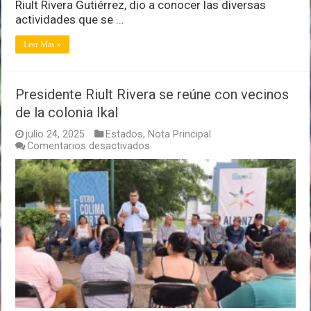
Riult Rivera Gutiérrez, dio a conocer las diversas
actividades que se …
Leer Mas »
Presidente Riult Rivera se reúne con vecinos
de la colonia Ikal
julio 24, 2025
Estados
,
Nota Principal
en
Comentarios desactivados
Presidente
Riult
Rivera
se
reúne
con
vecinos
de
la
colonia
Ikal