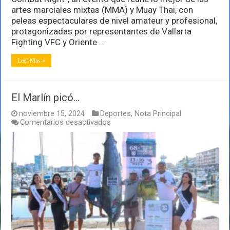
Vallarta
artes marciales mixtas (MMA) y Muay Thai, con
peleas espectaculares de nivel amateur y profesional,
protagonizadas por representantes de Vallarta
Fighting VFC y Oriente …
Leer Mas »
El Marlín picó…
noviembre 15, 2024
Deportes
,
Nota Principal
en
Comentarios desactivados
El
Marlín
picó…