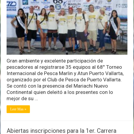
el
68°
Torneo
Internacional
de
Pesca
Marlin
y
Atún
Puerto
Vallarta
Gran ambiente y excelente participación de
pescadores al registrarse 35 equipos al 68° Torneo
Internacional de Pesca Marlin y Atun Puerto Vallarta,
organizado por el Club de Pesca de Puerto Vallarta.
Se contó con la presencia del Mariachi Nuevo
Continental quien deleitó a los presentes con lo
mejor de su …
Leer Mas »
Abiertas inscripciones para la 1er. Carrera