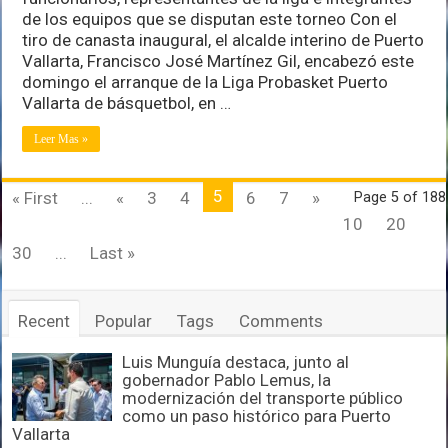
de los equipos que se disputan este torneo Con el
tiro de canasta inaugural, el alcalde interino de Puerto
Vallarta, Francisco José Martínez Gil, encabezó este
domingo el arranque de la Liga Probasket Puerto
Vallarta de básquetbol, en …
Leer Mas »
5
« First
...
«
3
4
6
7
»
Page 5 of 188
10
20
30
...
Last »
Recent
Popular
Tags
Comments
Luis Munguía destaca, junto al
gobernador Pablo Lemus, la
modernización del transporte público
como un paso histórico para Puerto
Vallarta