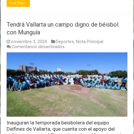
Leer Mas »
Tendrá Vallarta un campo digno de béisbol
con Munguía
noviembre 3, 2024
Deportes
,
Nota Principal
en
Comentarios desactivados
Tendrá
Vallarta
un
campo
digno
de
béisbol
con
Munguía
Inauguran la temporada beisbolera del equipo
Delfines de Vallarta, que cuenta con el apoyo del