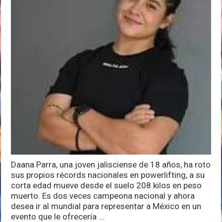
atleta
jaliscience
de
18
años
con
una
fuerza
extraordinaria
que
quiere
ir
al
mundial
de
Powerlifting
Daana Parra, una joven jalisciense de 18 años, ha roto
sus propios récords nacionales en powerlifting, a su
corta edad mueve desde el suelo 208 kilos en peso
muerto. Es dos veces campeona nacional y ahora
desea ir al mundial para representar a México en un
evento que le ofrecería …