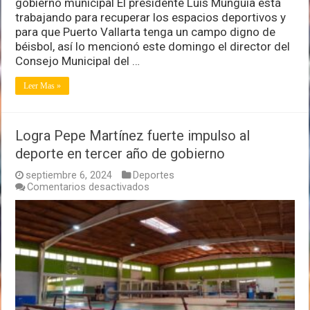
gobierno municipal El presidente Luis Munguía está
trabajando para recuperar los espacios deportivos y
para que Puerto Vallarta tenga un campo digno de
béisbol, así lo mencionó este domingo el director del
Consejo Municipal del …
Leer Mas »
Logra Pepe Martínez fuerte impulso al
deporte en tercer año de gobierno
septiembre 6, 2024
Deportes
en
Comentarios desactivados
Logra
Pepe
Martínez
fuerte
impulso
al
deporte
en
tercer
año