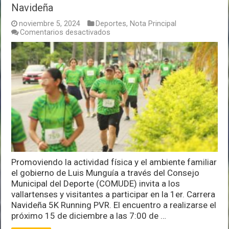
Navideña
noviembre 5, 2024
Deportes
,
Nota Principal
en
Comentarios desactivados
Abiertas
inscripciones
para
la
1er.
Carrera
Navideña
Promoviendo la actividad física y el ambiente familiar
el gobierno de Luis Munguía a través del Consejo
Municipal del Deporte (COMUDE) invita a los
vallartenses y visitantes a participar en la 1er. Carrera
Navideña 5K Running PVR. El encuentro a realizarse el
próximo 15 de diciembre a las 7:00 de …