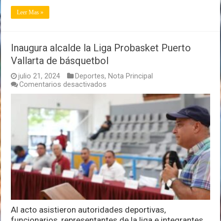
Leer Mas »
Inaugura alcalde la Liga Probasket Puerto
Vallarta de básquetbol
julio 21, 2024
Deportes
,
Nota Principal
en
Comentarios desactivados
Inaugura
alcalde
la
Liga
Probasket
Puerto
Vallarta
de
básquetbol
Al acto asistieron autoridades deportivas,
funcionarios, representantes de la liga e integrantes