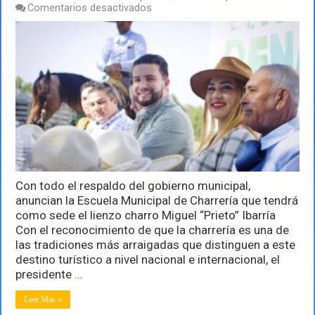
en
Comentarios desactivados
Dará
Munguía
mayor
impulso
a
la
charrería
vallartense
Con todo el respaldo del gobierno municipal,
anuncian la Escuela Municipal de Charrería que tendrá
como sede el lienzo charro Miguel “Prieto” Ibarría
Con el reconocimiento de que la charrería es una de
las tradiciones más arraigadas que distinguen a este
destino turístico a nivel nacional e internacional, el
presidente …
Leer Mas »