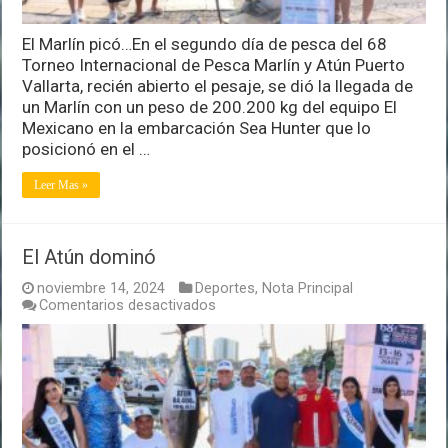
El Marlín picó…En el segundo día de pesca del 68
Torneo Internacional de Pesca Marlín y Atún Puerto
Vallarta, recién abierto el pesaje, se dió la llegada de
un Marlín con un peso de 200.200 kg del equipo El
Mexicano en la embarcación Sea Hunter que lo
posicionó en el …
Leer Mas »
El Atún dominó
noviembre 14, 2024
Deportes
,
Nota Principal
en
Comentarios desactivados
El
Atún
dominó