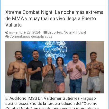
Xtreme Combat Night: La noche más extrema
de MMA y muay thai en vivo llega a Puerto
Vallarta
noviembre 28, 2024
Deportes
,
Nota Principal
en
Comentarios desactivados
Xtreme
Combat
Night:
La
noche
más
extrema
de
MMA
y
muay
thai
en
vivo
El Auditorio IMSS Dr. Valdemar Gutiérrez Fragoso
llega
a
será el escenario de la tercera edición del “Xtreme
Puerto
Combat Night”, un evento que reúne lo mejor de las