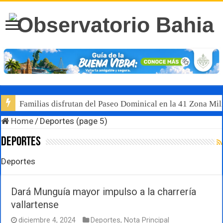
Familias disfrutan del Paseo Dominical en la 41 Zona Mili
Luis Munguía destaca, junto al gobernador Pablo Lemus, l
Home
/
Deportes (page 5)
Deportes
Deportes
Dará Munguía mayor impulso a la charrería
vallartense
diciembre 4, 2024
Deportes
,
Nota Principal