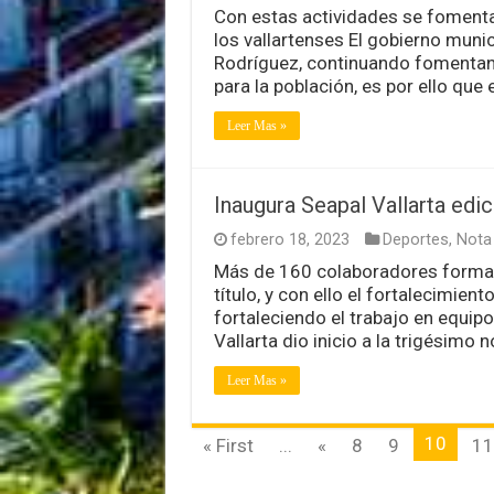
Con estas actividades se fomenta 
los vallartenses El gobierno munic
Rodríguez, continuando fomentand
para la población, es por ello que
Leer Mas »
Inaugura Seapal Vallarta edic
febrero 18, 2023
Deportes
,
Nota 
Más de 160 colaboradores formar
título, y con ello el fortalecimien
fortaleciendo el trabajo en equip
Vallarta dio inicio a la trigésimo 
Leer Mas »
10
« First
...
«
8
9
11