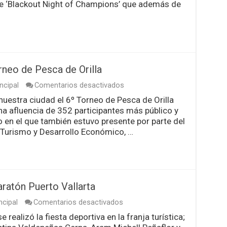
mayo
de ‘Blackout Night of Champions’ que además de
tendrá
Puerto
Vallarta
una
gran
Noche
de
rneo de Pesca de Orilla
Campeones
en
ncipal
Comentarios desactivados
Se
nuestra ciudad el 6º Torneo de Pesca de Orilla
realizó
una afluencia de 352 participantes más público y
con
éxito
o en el que también estuvo presente por parte del
el
e Turismo y Desarrollo Económico, …
6º
Torneo
de
Pesca
de
Orilla
aratón Puerto Vallarta
en
ncipal
Comentarios desactivados
Se
realizó la fiesta deportiva en la franja turística;
celebra