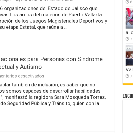
6
Recibe
 16 organizaciones del Estado de Jalisco que
Vallarta
ivas Los arcos del malecón de Puerto Vallarta
los
Juegos
uración de los Juegos Magisteriales Deportivos y
Magisteriales
su etapa Estatal, que reúne a …
Culturales
a l
y
7
Deportivos
2023
 Nacionales para Personas con Síndrome
ectual y Autismo
Val
en
entarios desactivados
7
Celebra
ablar también de inclusión, es saber que no
Puerto
os somos capaces de desarrollar habilidades
Vallarta
los
Encu
s”, manifestó la regidora Sara Mosqueda Torres,
Nacionales
 de Seguridad Pública y Tránsito, quien con la
para
Personas
con
Síndrome
de
Down,