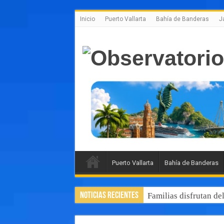
Inicio
Puerto Vallarta
Bahía de Banderas
J
Puerto Vallarta
Bahía de Banderas
Noticias Recientes
Luis Munguía destaca,