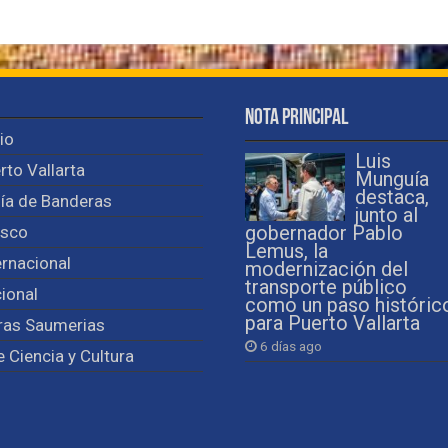
Nota Principal
cio
Luis
rto Vallarta
Munguía
destaca,
ía de Banderas
junto al
isco
gobernador Pablo
Lemus, la
ernacional
modernización del
transporte público
ional
como un paso históric
para Puerto Vallarta
ras Saumerias
6 días ago
e Ciencia y Cultura