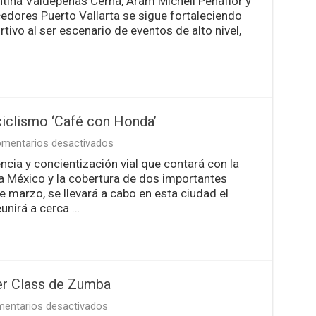
ntina Valdepeñas Cerna, Aram Michell Peñaflor y
con
éxito
cedores Puerto Vallarta se sigue fortaleciendo
el
ivo al ser escenario de eventos de alto nivel,
4°
Maratón
Puerto
Vallarta
iclismo ‘Café con Honda’
en
mentarios desactivados
Anuncian
ncia y concientización vial que contará con la
el
a México y la cobertura de dos importantes
evento
de
 marzo, se llevará a cabo en esta ciudad el
motociclismo
eunirá a cerca …
‘Café
con
Honda’
ter Class de Zumba
en
entarios desactivados