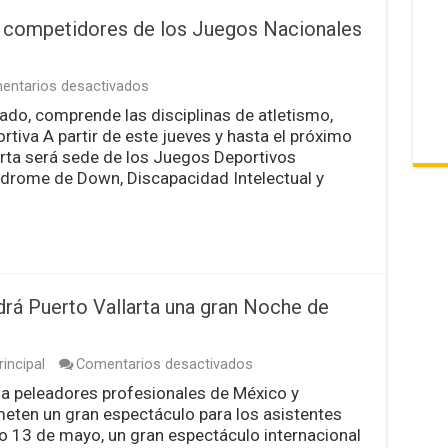
Discapacidad
0 competidores de los Juegos Nacionales
Intelectual
y
Autismo
en
entarios desactivados
Recibe
do, comprende las disciplinas de atletismo,
Puerto
tiva A partir de este jueves y hasta el próximo
Vallarta
a
arta será sede de los Juegos Deportivos
600
drome de Down, Discapacidad Intelectual y
competidores
de
los
Juegos
Nacionales
de
Deportistas
rá Puerto Vallarta una gran Noche de
Especiales
en
incipal
Comentarios desactivados
Este
 a peleadores profesionales de México y
sábado
eten un gran espectáculo para los asistentes
13
de
o 13 de mayo, un gran espectáculo internacional