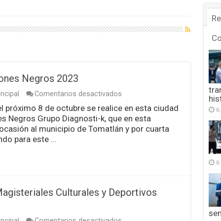
Re
C
Leones Negros 2023
tra
en
ncipal
Comentarios desactivados
his
Todo
el próximo 8 de octubre se realice en esta ciudad
6
listo
es Negros Grupo Diagnosti-k, que en esta
para
la
ocasión al municipio de Tomatlán y por cuarta
Carrera
ndo para este …
Leones
Negros
2023
6
agisteriales Culturales y Deportivos
se
en
ncipal
Comentarios desactivados