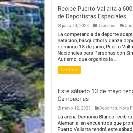
Recibe Puerto Vallarta a 60
de Deportistas Especiales
junio 14, 2023
Deportes
Com
La competencia de deporte adapta
natación, básquetbol y danza depor
domingo 18 de junio, Puerto Vall
Nacionales para Personas con Sín
Autismo, que organiza la …
Leer Mas »
Este sábado 13 de mayo tend
Campeones
mayo 12, 2023
Deportes
,
Nota Pr
La arena Demonio Blanco recibirá
Alemania, en encuentros que prom
Puerto Vallarta tendrá este sábad