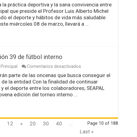
Invitan
la práctica deportiva y la sana convivencia entre
a
ipal que preside el Profesor Luis Alberto Michel
participar
a
o el deporte y hábitos de vida más saludable
la
 este miércoles 08 de marzo, llevará a …
Master
Class
de
Zumba
ión 39 de fútbol interno
en
Principal
Comentarios desactivados
Inaugura
án parte de las oncenas que busca conseguir el
Seapal
to de la entidad Con la finalidad de continuar
Vallarta
edición
o y el deporte entre los colaboradores, SEAPAL
39
novena edición del torneo interno …
de
fútbol
interno
12
»
20
30
40
...
Page 10 of 188
Last »