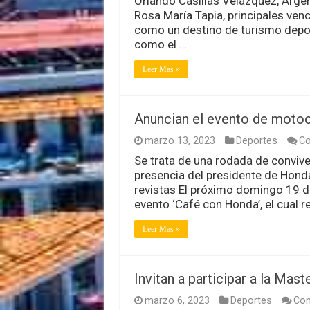
Orlando Casillas Velázquez, Arge
Rosa María Tapia, principales ven
como un destino de turismo deport
como el …
Leer Mas »
Anuncian el evento de motoc
marzo 13, 2023
Deportes
Co
Se trata de una rodada de convive
presencia del presidente de Hond
revistas El próximo domingo 19 de
evento ‘Café con Honda’, el cual r
Leer Mas »
Invitan a participar a la Mas
marzo 6, 2023
Deportes
Com