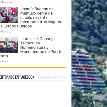
 días ago
Jasmín Bugarín se
mantuvo cerca del
pueblo nayarita
mientras otros viajaron
os Estados Unidos
 días ago
Instalan el Consejo
Técnico de
Nomenclatura y
Monumentos de Puerto
larta
 días ago
entranos en Facebook