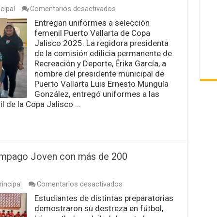
en
cipal
Comentarios desactivados
Entregan
Entregan uniformes a selección
uniformes
femenil Puerto Vallarta de Copa
a
selección
Jalisco 2025. La regidora presidenta
femenil
de la comisión edilicia permanente de
Puerto
Recreación y Deporte, Érika García, a
Vallarta
nombre del presidente municipal de
de
Copa
Puerto Vallarta Luis Ernesto Munguía
Jalisco
González, entregó uniformes a las
2025
il de la Copa Jalisco …
lámpago Joven con más de 200
en
incipal
Comentarios desactivados
Éxito
Estudiantes de distintas preparatorias
total
demostraron su destreza en fútbol,
en
el