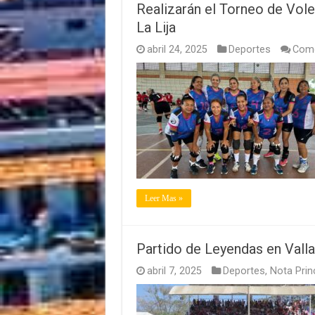
Realizarán el Torneo de Vol
La Lija
abril 24, 2025
Deportes
Come
Leer Mas »
Partido de Leyendas en Valla
abril 7, 2025
Deportes
,
Nota Prin