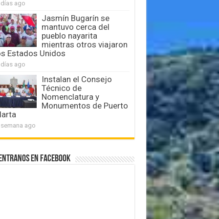
 días ago
Jasmín Bugarín se
mantuvo cerca del
pueblo nayarita
mientras otros viajaron
os Estados Unidos
 días ago
Instalan el Consejo
Técnico de
Nomenclatura y
Monumentos de Puerto
larta
 semana ago
entranos en Facebook