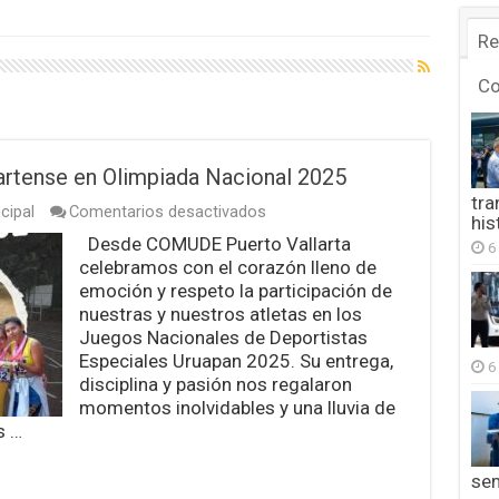
Re
C
artense en Olimpiada Nacional 2025
tra
en
cipal
Comentarios desactivados
his
Celebra
Desde COMUDE Puerto Vallarta
6
Comude
celebramos con el corazón lleno de
orgullo
vallartense
emoción y respeto la participación de
en
nuestras y nuestros atletas en los
Olimpiada
Juegos Nacionales de Deportistas
Nacional
Especiales Uruapan 2025. Su entrega,
2025
6
disciplina y pasión nos regalaron
momentos inolvidables y una lluvia de
s …
se