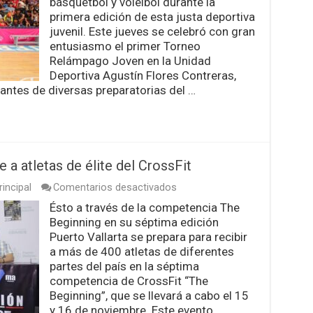
básquetbol y voleibol durante la
Torneo
primera edición de esta justa deportiva
Relámpago
juvenil. Este jueves se celebró con gran
Joven
entusiasmo el primer Torneo
con
más
Relámpago Joven en la Unidad
de
Deportiva Agustín Flores Contreras,
200
iantes de diversas preparatorias del …
estudiantes
participantes
e a atletas de élite del CrossFit
en
incipal
Comentarios desactivados
Vallarta
Ésto a través de la competencia The
recibirá
Beginning en su séptima edición
en
noviembre
Puerto Vallarta se prepara para recibir
a
a más de 400 atletas de diferentes
atletas
partes del país en la séptima
de
competencia de CrossFit “The
élite
del
Beginning”, que se llevará a cabo el 15
CrossFit
y 16 de noviembre. Este evento