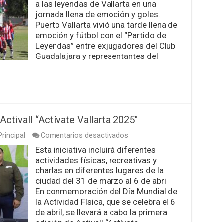
en
a las leyendas de Vallarta en una
Vallarta
jornada llena de emoción y goles.
deja
Puerto Vallarta vivió una tarde llena de
marcador
emoción y fútbol con el “Partido de
6-
3
Leyendas” entre exjugadores del Club
Guadalajara y representantes del
ctivall “Actívate Vallarta 2025″
en
rincipal
Comentarios desactivados
Anuncian
Esta iniciativa incluirá diferentes
primera
actividades físicas, recreativas y
edición
de
charlas en diferentes lugares de la
Activall
ciudad del 31 de marzo al 6 de abril
“Actívate
En conmemoración del Día Mundial de
Vallarta
la Actividad Física, que se celebra el 6
2025″
de abril, se llevará a cabo la primera