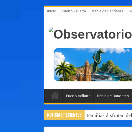
Inicio
Puerto Vallarta
Bahía de Banderas
J
Puerto Vallarta
Bahía de Banderas
Noticias Recientes
Familias disfrutan de