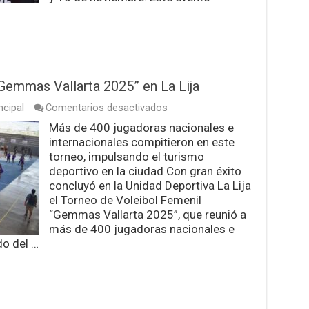
Gemmas Vallarta 2025” en La Lija
en
ncipal
Comentarios desactivados
Concluye
Más de 400 jugadoras nacionales e
con
internacionales compitieron en este
éxito
Torneo
torneo, impulsando el turismo
“Gemmas
deportivo en la ciudad Con gran éxito
Vallarta
concluyó en la Unidad Deportiva La Lija
2025”
el Torneo de Voleibol Femenil
en
La
“Gemmas Vallarta 2025”, que reunió a
Lija
más de 400 jugadoras nacionales e
do del …