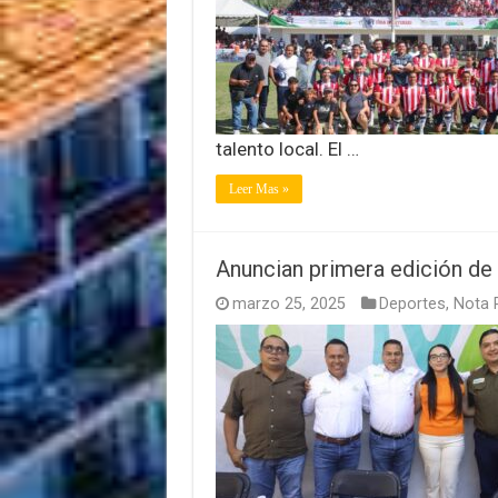
talento local. El …
Leer Mas »
Anuncian primera edición de A
marzo 25, 2025
Deportes
,
Nota P