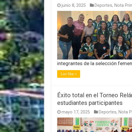
junio 8, 2025
Deportes
,
Nota Prin
integrantes de la selección femen
Leer Mas »
Éxito total en el Torneo Re
estudiantes participantes
mayo 17, 2025
Deportes
,
Nota Pr