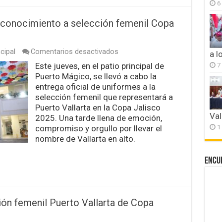
6
econocimiento a selección femenil Copa
en
cipal
Comentarios desactivados
a l
Puerto
Este jueves, en el patio principal de
7
Mágico,
Puerto Mágico, se llevó a cabo la
testigo
de
entrega oficial de uniformes a la
reconocimiento
selección femenil que representará a
a
Puerto Vallarta en la Copa Jalisco
selección
Val
2025. Una tarde llena de emoción,
femenil
Copa
1
compromiso y orgullo por llevar el
Jalisco
nombre de Vallarta en alto.
Encu
ión femenil Puerto Vallarta de Copa