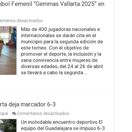
eibol Femenil “Gemmas Vallarta 2025” en
en
ntarios desactivados
Realizarán
Más de 400 jugadoras nacionales e
el
internacionales se darán cita en el
Torneo
de
municipio para la segunda edición de
Voleibol
este torneo. Con el objetivo de
Femenil
promover el deporte, la inclusión y la
“Gemmas
sana convivencia entre mujeres de
Vallarta
2025”
diversas edades, del 24 al 26 de abril
en
se llevará a cabo la segunda …
La
Lija
rta deja marcador 6-3
en
cipal
Comentarios desactivados
Partido
Un inolvidable encuentro deportivo El
de
equipo del Guadalajara se impuso 6-3
Leyendas