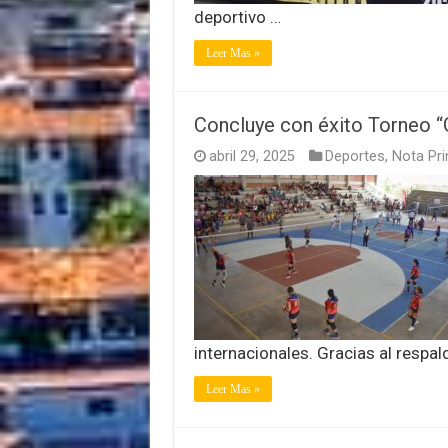
deportivo …
Leer Mas »
Concluye con éxito Torneo “
abril 29, 2025
Deportes
,
Nota Pri
internacionales. Gracias al respal
Leer Mas »