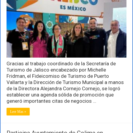
Puerto
Vallarta
en
el
Tianguis
Turístico
de
México
2025
Gracias al trabajo coordinado de la Secretaría de
Turismo de Jalisco encabezado por Michelle
Fridman, el Fideicomiso de Turismo de Puerto
Vallarta y la Dirección de Turismo Municipal a manos
de la Directora Alejandra Cornejo Cornejo, se logró
establecer una agenda sólida de promoción que
generó importantes citas de negocios …
Leer Mas »