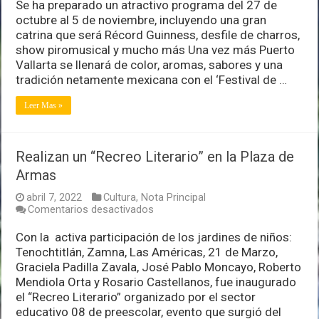
Vallarta
Se ha preparado un atractivo programa del 27 de
festejará
octubre al 5 de noviembre, incluyendo una gran
en
catrina que será Récord Guinness, desfile de charros,
grande
show piromusical y mucho más Una vez más Puerto
el
‘Día
Vallarta se llenará de color, aromas, sabores y una
de
tradición netamente mexicana con el ‘Festival de …
Muertos’
Leer Mas »
Realizan un “Recreo Literario” en la Plaza de
Armas
abril 7, 2022
Cultura
,
Nota Principal
en
Comentarios desactivados
Realizan
un
Con la activa participación de los jardines de niños:
“Recreo
Tenochtitlán, Zamna, Las Américas, 21 de Marzo,
Literario”
Graciela Padilla Zavala, José Pablo Moncayo, Roberto
en
Mendiola Orta y Rosario Castellanos, fue inaugurado
la
Plaza
el “Recreo Literario” organizado por el sector
de
educativo 08 de preescolar, evento que surgió del
Armas