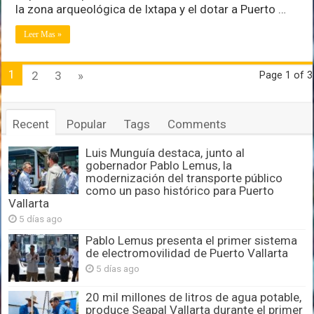
proyectos
la zona arqueológica de Ixtapa y el dotar a Puerto …
culturales
Leer Mas »
1
2
3
»
Page 1 of 3
Recent
Popular
Tags
Comments
Luis Munguía destaca, junto al
gobernador Pablo Lemus, la
modernización del transporte público
como un paso histórico para Puerto
Vallarta
5 días ago
Pablo Lemus presenta el primer sistema
de electromovilidad de Puerto Vallarta
5 días ago
20 mil millones de litros de agua potable,
produce Seapal Vallarta durante el primer