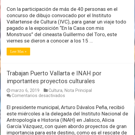
Visitarán
15
Con la participación de más de 40 personas en el
vallartenses
concurso de dibujo convocado por el Instituto
muestra
Vallartense de Cultura (IVC), para ganar un viaje todo
‘En
pagado a la exposición “En la Casa con mis
Casa
con
Monstruos” del cineasta Guillermo del Toro, este
mis
viernes se dieron a conocer a los 15 …
Monstruos’
Leer Mas »
Trabajan Puerto Vallarta e INAH por
importantes proyectos culturales
marzo 6, 2019
Cultura
,
Nota Principal
en
Comentarios desactivados
Trabajan
Puerto
El presidente municipal, Arturo Dávalos Peña, recibió
Vallarta
este miércoles a la delegada del Instituto Nacional de
e
Antropología e Historia (INAH) en Jalisco, Alicia
INAH
García Vázquez, con quien abordo proyectos de gran
por
importantes
importancia para este destino, como es el rescate de