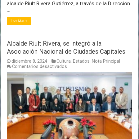
alcalde Riult Rivera Gutiérrez, a través de la Dirección
…
Leer Mas »
Alcalde Riult Rivera, se integró a la
Asociación Nacional de Ciudades Capitales
diciembre 8, 2024
Cultura
,
Estados
,
Nota Principal
en
Comentarios desactivados
Alcalde
Riult
Rivera,
se
integró
a
la
Asociación
Nacional
de
Ciudades
Capitales