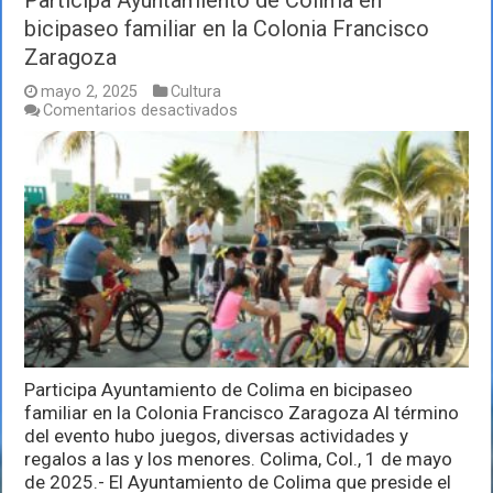
Participa Ayuntamiento de Colima en
bicipaseo familiar en la Colonia Francisco
Zaragoza
mayo 2, 2025
Cultura
en
Comentarios desactivados
Participa
Ayuntamiento
de
Colima
en
bicipaseo
familiar
en
la
Colonia
Francisco
Zaragoza
Participa Ayuntamiento de Colima en bicipaseo
familiar en la Colonia Francisco Zaragoza Al término
del evento hubo juegos, diversas actividades y
regalos a las y los menores. Colima, Col., 1 de mayo
de 2025.- El Ayuntamiento de Colima que preside el