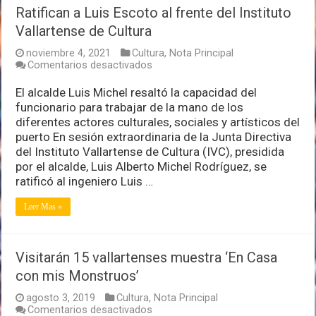
Ratifican a Luis Escoto al frente del Instituto
Vallartense de Cultura
noviembre 4, 2021
Cultura
,
Nota Principal
en
Comentarios desactivados
Ratifican
a
El alcalde Luis Michel resaltó la capacidad del
Luis
funcionario para trabajar de la mano de los
Escoto
diferentes actores culturales, sociales y artísticos del
al
puerto En sesión extraordinaria de la Junta Directiva
frente
del
del Instituto Vallartense de Cultura (IVC), presidida
Instituto
por el alcalde, Luis Alberto Michel Rodríguez, se
Vallartense
ratificó al ingeniero Luis …
de
Cultura
Leer Mas »
Visitarán 15 vallartenses muestra ‘En Casa
con mis Monstruos’
agosto 3, 2019
Cultura
,
Nota Principal
en
Comentarios desactivados