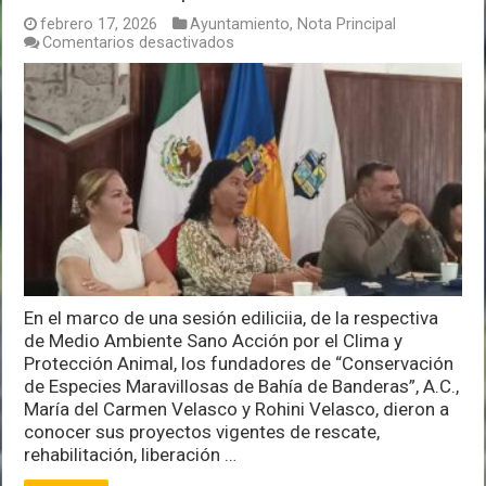
febrero 17, 2026
Ayuntamiento
,
Nota Principal
en
Comentarios desactivados
Presenta
“CEMBAB
A.C.”
sus
proyectos
a
la
comisión
municipal
de
Medio
Ambiente
En el marco de una sesión ediliciia, de la respectiva
de Medio Ambiente Sano Acción por el Clima y
Protección Animal, los fundadores de “Conservación
de Especies Maravillosas de Bahía de Banderas”, A.C.,
María del Carmen Velasco y Rohini Velasco, dieron a
conocer sus proyectos vigentes de rescate,
rehabilitación, liberación …