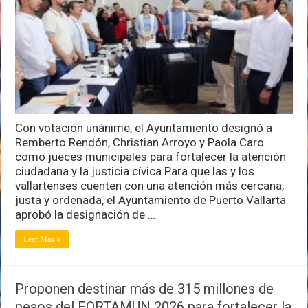
jueces
cívicos
en
Puerto
Vallarta
Con votación unánime, el Ayuntamiento designó a
Remberto Rendón, Christian Arroyo y Paola Caro
como jueces municipales para fortalecer la atención
ciudadana y la justicia cívica Para que las y los
vallartenses cuenten con una atención más cercana,
justa y ordenada, el Ayuntamiento de Puerto Vallarta
aprobó la designación de …
Leer Mas »
Proponen destinar más de 315 millones de
pesos del FORTAMUN 2026 para fortalecer la