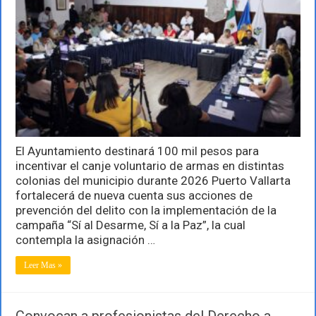
“Sí
al
Desarme,
Sí
a
la
Paz”
en
Puerto
Vallarta
El Ayuntamiento destinará 100 mil pesos para
incentivar el canje voluntario de armas en distintas
colonias del municipio durante 2026 Puerto Vallarta
fortalecerá de nueva cuenta sus acciones de
prevención del delito con la implementación de la
campaña “Sí al Desarme, Sí a la Paz”, la cual
contempla la asignación …
Leer Mas »