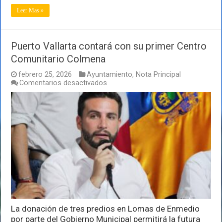
Leer Mas »
Puerto Vallarta contará con su primer Centro
Comunitario Colmena
febrero 25, 2026
Ayuntamiento
,
Nota Principal
en
Comentarios desactivados
Puerto
Vallarta
contará
con
su
primer
Centro
Comunitario
Colmena
La donación de tres predios en Lomas de Enmedio
por parte del Gobierno Municipal permitirá la futura