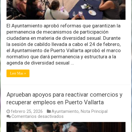
Puerto
Vallarta
El Ayuntamiento aprobó reformas que garantizan la
permanencia de mecanismos de participación
ciudadana en materia de diversidad sexual. Durante
la sesión de cabildo llevada a cabo el 24 de febrero,
el Ayuntamiento de Puerto Vallarta aprobó el marco
normativo que dará permanencia y estructura a la
agenda de diversidad sexual …
Leer Mas »
Aprueban apoyos para reactivar comercios y
recuperar empleos en Puerto Vallarta
febrero 25, 2026
Ayuntamiento
,
Nota Principal
en
Comentarios desactivados
Aprueban
apoyos
para