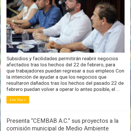
reactivar
comercios
y
recuperar
empleos
en
Puerto
Vallarta
Subsidios y facilidades permitirán reabrir negocios
afectados tras los hechos del 22 de febrero, para
que trabajadores puedan regresar a sus empleos Con
la intención de ayudar a que los negocios que
resultaron dañados tras los hechos del pasado 22 de
febrero puedan volver a operar lo antes posible, el …
Leer Mas »
Presenta “CEMBAB A.C.” sus proyectos a la
comisión municipal de Medio Ambiente