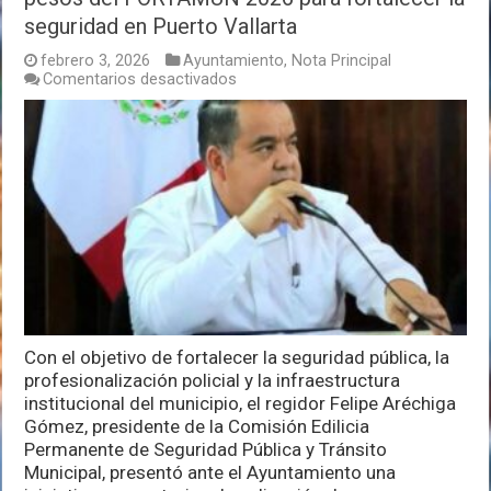
seguridad en Puerto Vallarta
febrero 3, 2026
Ayuntamiento
,
Nota Principal
en
Comentarios desactivados
Proponen
destinar
más
de
315
millones
de
pesos
del
FORTAMUN
2026
para
fortalecer
la
Con el objetivo de fortalecer la seguridad pública, la
seguridad
en
profesionalización policial y la infraestructura
Puerto
institucional del municipio, el regidor Felipe Aréchiga
Vallarta
Gómez, presidente de la Comisión Edilicia
Permanente de Seguridad Pública y Tránsito
Municipal, presentó ante el Ayuntamiento una