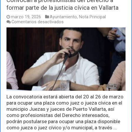
Convocan a profesionistas del Derecho a
formar parte de la justicia cívica en Vallarta
marzo 19, 2026
Ayuntamiento
,
Nota Principal
en
Comentarios desactivados
Convocan
a
profesionistas
del
Derecho
a
formar
parte
de
la
justicia
cívica
en
Vallarta
La convocatoria estará abierta del 20 al 26 de marzo
para ocupar una plaza como juez o jueza cívica en el
municipio Juezas y jueces de Puerto Vallarta, así
como profesionistas del Derecho interesados,
podrán postularse para ocupar una plaza disponible
como jueza o juez cívico y/o municipal, a través …