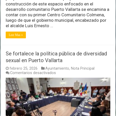
construcción de este espacio enfocado en el
desarrollo comunitario Puerto Vallarta se encamina a
contar con su primer Centro Comunitario Colmena,
luego de que el gobierno municipal, encabezado por
el alcalde Luis Ernesto …
Leer Mas »
Se fortalece la política pública de diversidad
sexual en Puerto Vallarta
febrero 25, 2026
Ayuntamiento
,
Nota Principal
en
Comentarios desactivados
Se
fortalece
la
política
pública
de
diversidad
sexual
en