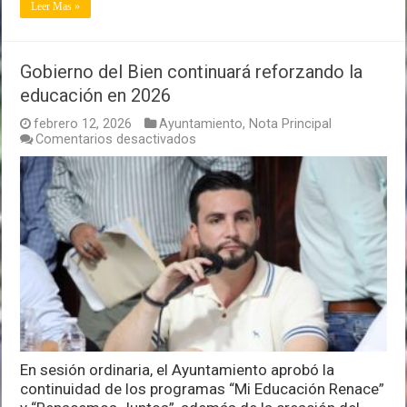
Leer Mas »
Gobierno del Bien continuará reforzando la
educación en 2026
febrero 12, 2026
Ayuntamiento
,
Nota Principal
en
Comentarios desactivados
Gobierno
del
Bien
continuará
reforzando
la
educación
en
2026
En sesión ordinaria, el Ayuntamiento aprobó la
continuidad de los programas “Mi Educación Renace”