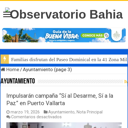
Familias disfrutan del Paseo Dominical en la 41 Zona Mili
Luis Munguía destaca, junto al gobernador Pablo Lemus, l
Home
/
Ayuntamiento (page 3)
Ayuntamiento
Impulsarán campaña “Sí al Desarme, Sí a la
Paz” en Puerto Vallarta
marzo 19, 2026
Ayuntamiento
,
Nota Principal
en
Comentarios desactivados
Impulsarán
campaña