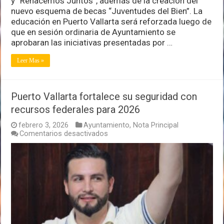
y “Renacemos Juntos”, además de la creación del
nuevo esquema de becas “Juventudes del Bien”. La
educación en Puerto Vallarta será reforzada luego de
que en sesión ordinaria de Ayuntamiento se
aprobaran las iniciativas presentadas por …
Leer Mas »
Puerto Vallarta fortalece su seguridad con
recursos federales para 2026
febrero 3, 2026
Ayuntamiento
,
Nota Principal
en
Comentarios desactivados
Puerto
Vallarta
fortalece
su
seguridad
con
recursos
federales
para
2026