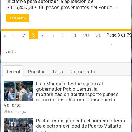
iniciativa para autorizar la aplicación de
$315,457,369.66 pesos provenientes del Fondo …
Leer Mas »
3
«
1
2
4
5
»
10
20
30
Page 3 of 79
...
Last »
Recent
Popular
Tags
Comments
Luis Munguía destaca, junto al
gobernador Pablo Lemus, la
modernización del transporte público
como un paso histórico para Puerto
Vallarta
6 días ago
Pablo Lemus presenta el primer sistema
de electromovilidad de Puerto Vallarta