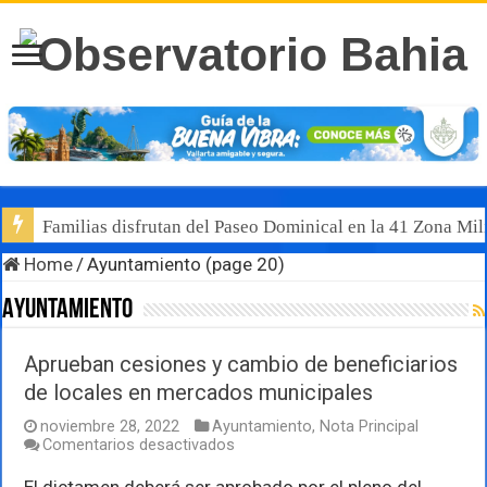
Familias disfrutan del Paseo Dominical en la 41 Zona Mili
Luis Munguía destaca, junto al gobernador Pablo Lemus, l
Home
/
Ayuntamiento (page 20)
Ayuntamiento
Aprueban cesiones y cambio de beneficiarios
de locales en mercados municipales
noviembre 28, 2022
Ayuntamiento
,
Nota Principal
en
Comentarios desactivados
Aprueban
cesiones
El dictamen deberá ser aprobado por el pleno del