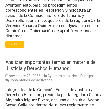
y
Ayuntamiento, para los procedimientos
cambio
correspondientes en Tesorería y Sindicatura En
de
sesión de la Comisión Edilicia de Turismo y
beneficiarios
de
Desarrollo Económico, que preside la regidora Carla
locales
Verenice Esparza Quintero, en coadyuvancia con la
en
Comisión de Gobernación, se aprobó este lunes el
mercados
dictamen …
municipales
Leer Mas »
Analizan importantes temas en materia de
Justicia y Derechos Humanos
noviembre 28, 2022
Ayuntamiento
,
Nota Principal
en
Comentarios desactivados
Analizan
importantes
Integrantes de la Comisión Edilicia de Justicia y
temas
Derechos Humanos, presidida por la regidora Claudia
en
Alejandra Iñiguez Rivera, analizan el incluir el Acoso
materia
Sexual Callejero dentro del nuevo reglamento de
de
Justicia