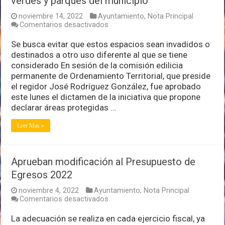
verdes y parques del municipio
noviembre 14, 2022
Ayuntamiento
,
Nota Principal
en
Comentarios desactivados
Aprueban
dictamen
Se busca evitar que estos espacios sean invadidos o
para
destinados a otro uso diferente al que se tiene
proteger
considerado En sesión de la comisión edilicia
áreas
permanente de Ordenamiento Territorial, que preside
verdes
y
el regidor José Rodríguez González, fue aprobado
parques
este lunes el dictamen de la iniciativa que propone
del
declarar áreas protegidas …
municipio
Leer Mas »
Aprueban modificación al Presupuesto de
Egresos 2022
noviembre 4, 2022
Ayuntamiento
,
Nota Principal
en
Comentarios desactivados
Aprueban
modificación
La adecuación se realiza en cada ejercicio fiscal, ya
al