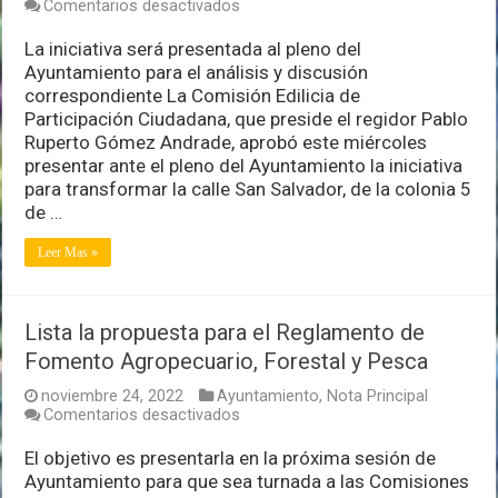
en
Comentarios desactivados
Plantean
construir
La iniciativa será presentada al pleno del
‘Paseo
Ayuntamiento para el análisis y discusión
de
correspondiente La Comisión Edilicia de
las
Participación Ciudadana, que preside el regidor Pablo
Ánimas’
en
Ruperto Gómez Andrade, aprobó este miércoles
la
presentar ante el pleno del Ayuntamiento la iniciativa
calle
para transformar la calle San Salvador, de la colonia 5
San
de …
Salvador
Leer Mas »
Lista la propuesta para el Reglamento de
Fomento Agropecuario, Forestal y Pesca
noviembre 24, 2022
Ayuntamiento
,
Nota Principal
en
Comentarios desactivados
Lista
la
El objetivo es presentarla en la próxima sesión de
propuesta
Ayuntamiento para que sea turnada a las Comisiones
para