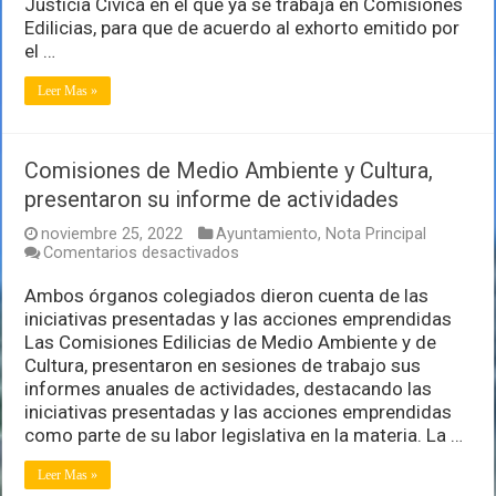
Justicia Cívica en el que ya se trabaja en Comisiones
y
Edilicias, para que de acuerdo al exhorto emitido por
Derechos
el …
Humanos
Leer Mas »
Comisiones de Medio Ambiente y Cultura,
presentaron su informe de actividades
noviembre 25, 2022
Ayuntamiento
,
Nota Principal
en
Comentarios desactivados
Comisiones
de
Ambos órganos colegiados dieron cuenta de las
Medio
iniciativas presentadas y las acciones emprendidas
Ambiente
Las Comisiones Edilicias de Medio Ambiente y de
y
Cultura, presentaron en sesiones de trabajo sus
Cultura,
presentaron
informes anuales de actividades, destacando las
su
iniciativas presentadas y las acciones emprendidas
informe
como parte de su labor legislativa en la materia. La …
de
actividades
Leer Mas »