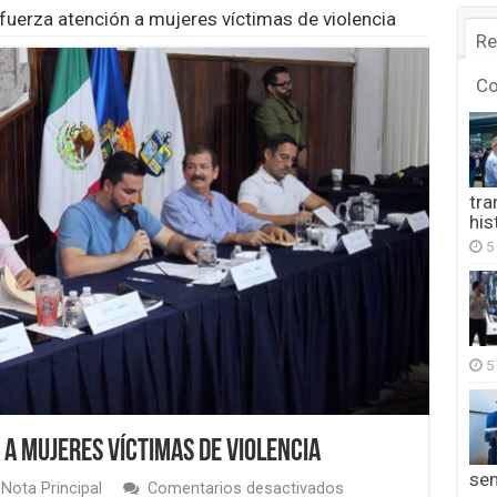
efuerza atención a mujeres víctimas de violencia
Re
C
tra
his
5
5
a mujeres víctimas de violencia
se
en
,
Nota Principal
Comentarios desactivados