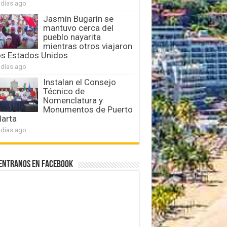
 días ago
Jasmín Bugarín se
mantuvo cerca del
pueblo nayarita
mientras otros viajaron
os Estados Unidos
 días ago
Instalan el Consejo
Técnico de
Nomenclatura y
Monumentos de Puerto
larta
 días ago
entranos en Facebook