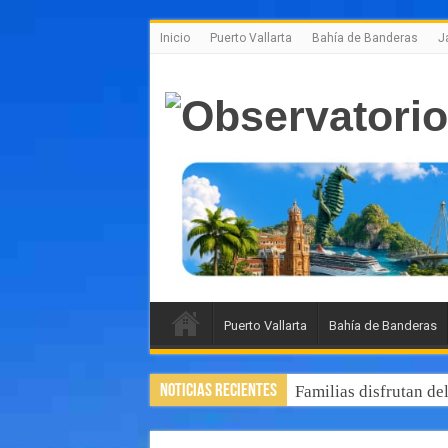
Inicio
Puerto Vallarta
Bahía de Banderas
J
Puerto Vallarta
Bahía de Banderas
Noticias Recientes
Familias disfrutan de