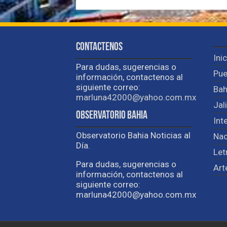
Contactenos
Ini
Para dudas, sugerencias o
Pue
información, contactenos al
siguiente correo:
Bah
marluna42000@yahoo.com.mx
Jal
Observatorio Bahia
Int
Observatorio Bahia Noticias al
Nac
Día.
Let
Para dudas, sugerencias o
Art
información, contactenos al
siguiente correo:
marluna42000@yahoo.com.mx