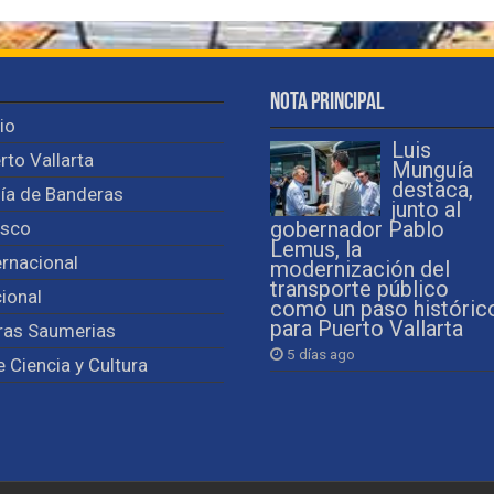
Nota Principal
cio
Luis
rto Vallarta
Munguía
destaca,
ía de Banderas
junto al
isco
gobernador Pablo
Lemus, la
ernacional
modernización del
transporte público
ional
como un paso históric
para Puerto Vallarta
ras Saumerias
5 días ago
e Ciencia y Cultura