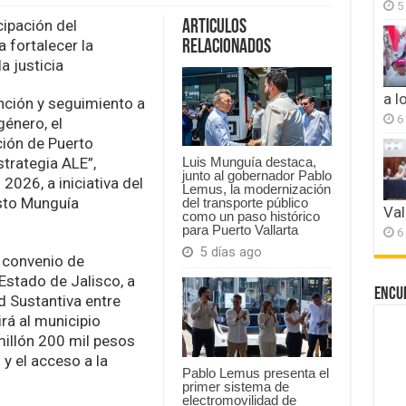
5
Vallarta
refuerza
cipación del
Articulos
atención
 fortalecer la
Relacionados
a
a justicia
mujeres
víctimas
a l
de
nción y seguimiento a
violencia
6
género, el
ción de Puerto
strategia ALE”,
Luis Munguía destaca,
junto al gobernador Pablo
 2026, a iniciativa del
Lemus, la modernización
esto Munguía
del transporte público
Val
como un paso histórico
para Puerto Vallarta
6
5 días ago
l convenio de
Estado de Jalisco, a
Encu
d Sustantiva entre
rá al municipio
millón 200 mil pesos
 y el acceso a la
Pablo Lemus presenta el
primer sistema de
electromovilidad de