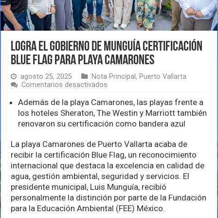
Logra el Gobierno de Munguía certificación
Blue Flag para Playa Camarones
agosto 25, 2025
Nota Principal
,
Puerto Vallarta
en
Comentarios desactivados
Logra
el
Además de la playa Camarones, las playas frente a
Gobierno
los hoteles Sheraton, The Westin y Marriott también
de
renovaron su certificación como bandera azul
Munguía
certificación
Blue
La playa Camarones de Puerto Vallarta acaba de
Flag
recibir la certificación Blue Flag, un reconocimiento
para
internacional que destaca la excelencia en calidad de
Playa
agua, gestión ambiental, seguridad y servicios. El
Camarones
presidente municipal, Luis Munguía, recibió
personalmente la distinción por parte de la Fundación
para la Educación Ambiental (FEE) México.