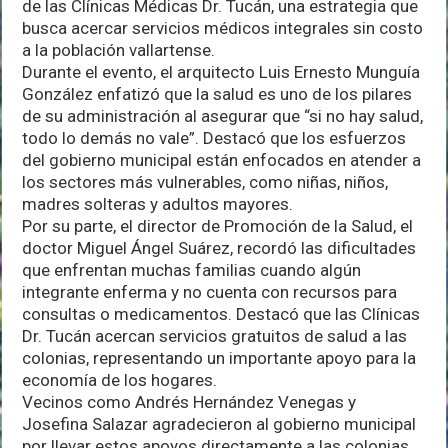
de las Clínicas Médicas Dr. Tucán, una estrategia que
y
busca acercar servicios médicos integrales sin costo
Ramblases
a la población vallartense.
Durante el evento, el arquitecto Luis Ernesto Munguía
González enfatizó que la salud es uno de los pilares
de su administración al asegurar que “si no hay salud,
todo lo demás no vale”. Destacó que los esfuerzos
del gobierno municipal están enfocados en atender a
los sectores más vulnerables, como niñas, niños,
madres solteras y adultos mayores.
Por su parte, el director de Promoción de la Salud, el
doctor Miguel Ángel Suárez, recordó las dificultades
que enfrentan muchas familias cuando algún
integrante enferma y no cuenta con recursos para
consultas o medicamentos. Destacó que las Clínicas
Dr. Tucán acercan servicios gratuitos de salud a las
colonias, representando un importante apoyo para la
economía de los hogares.
Vecinos como Andrés Hernández Venegas y
Josefina Salazar agradecieron al gobierno municipal
por llevar estos apoyos directamente a las colonias.