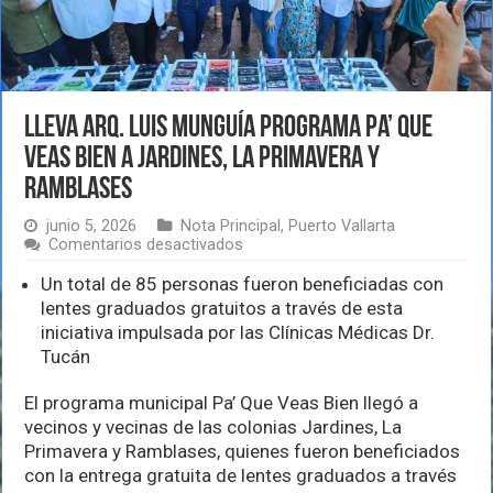
Lleva Arq. Luis Munguía programa Pa’ Que
Veas Bien a Jardines, La Primavera y
Ramblases
junio 5, 2026
Nota Principal
,
Puerto Vallarta
en
Comentarios desactivados
Lleva
Arq.
Un total de 85 personas fueron beneficiadas con
Luis
lentes graduados gratuitos a través de esta
Munguía
iniciativa impulsada por las Clínicas Médicas Dr.
programa
Tucán
Pa’
Que
Veas
El programa municipal Pa’ Que Veas Bien llegó a
Bien
vecinos y vecinas de las colonias Jardines, La
a
Primavera y Ramblases, quienes fueron beneficiados
Jardines,
La
con la entrega gratuita de lentes graduados a través
Primavera