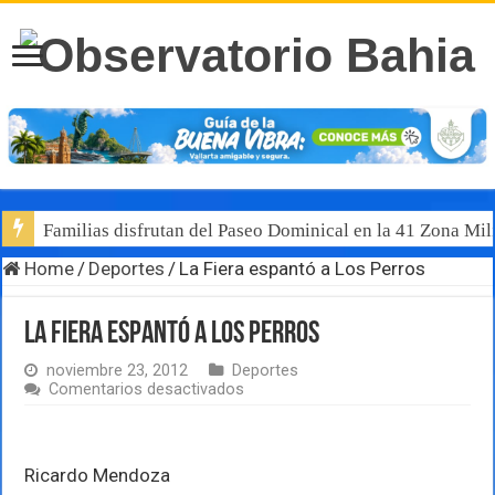
Familias disfrutan del Paseo Dominical en la 41 Zona Mili
Home
/
Deportes
/
La Fiera espantó a Los Perros
La Fiera espantó a Los Perros
noviembre 23, 2012
Deportes
en
Comentarios desactivados
La
Fiera
espantó
a
Ricardo Mendoza
Los