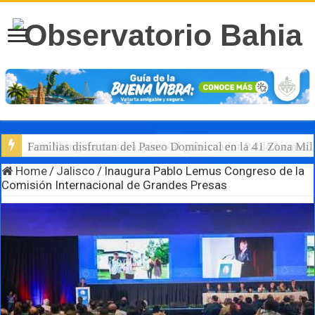
Familias disfrutan del Paseo Dominical en la 41 Zona Mili
Luis Munguía destaca, junto al gobernador Pablo Lemus, l
Home
/
Jalisco
/
Inaugura Pablo Lemus Congreso de la
Comisión Internacional de Grandes Presas