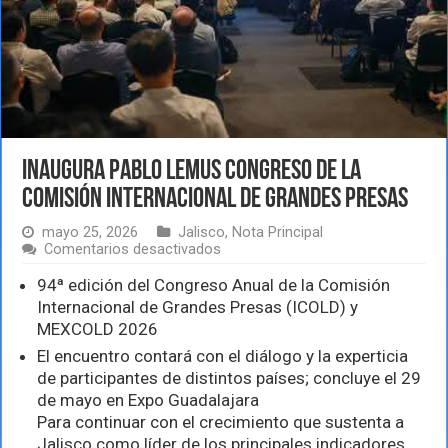
Inaugura Pablo Lemus Congreso de la
Comisión Internacional de Grandes Presas
mayo 25, 2026
Jalisco
,
Nota Principal
en
Comentarios desactivados
Inaugura
Pablo
94ª edición del Congreso Anual de la Comisión
Lemus
Internacional de Grandes Presas (ICOLD) y
Congreso
MEXCOLD 2026
de
la
El encuentro contará con el diálogo y la experticia
Comisión
de participantes de distintos países; concluye el 29
Internacional
de mayo en Expo Guadalajara
de
Grandes
Para continuar con el crecimiento que sustenta a
Presas
Jalisco como líder de los principales indicadores