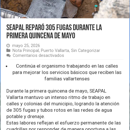
SEAPAL reparó 305 fugas durante la
primera quincena de mayo
mayo 25, 2026
Nota Principal
,
Puerto Vallarta
,
Sin Categorizar
en
Comentarios desactivados
SEAPAL
reparó
Continúa el organismo trabajando en las calles
305
para mejorar los servicios básicos que reciben las
fugas
familias vallartenses
durante
la
primera
Durante la primera quincena de mayo, SEAPAL
quincena
Vallarta mantuvo un intenso ritmo de trabajo en
de
calles y colonias del municipio, logrando la atención
mayo
de 305 fugas y tubos rotos en las redes de agua
potable y drenaje.
Estas labores reflejan el esfuerzo permanente de las
cuadrillas por responder de manera oportuna a las