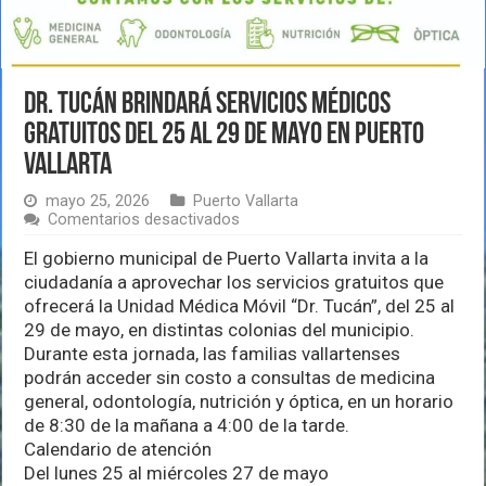
Dr. Tucán brindará servicios médicos
gratuitos del 25 al 29 de mayo en Puerto
Vallarta
mayo 25, 2026
Puerto Vallarta
en
Comentarios desactivados
Dr.
Tucán
El gobierno municipal de Puerto Vallarta invita a la
brindará
ciudadanía a aprovechar los servicios gratuitos que
servicios
ofrecerá la Unidad Médica Móvil “Dr. Tucán”, del 25 al
médicos
29 de mayo, en distintas colonias del municipio.
gratuitos
del
Durante esta jornada, las familias vallartenses
25
podrán acceder sin costo a consultas de medicina
al
general, odontología, nutrición y óptica, en un horario
29
de
de 8:30 de la mañana a 4:00 de la tarde.
mayo
Calendario de atención
en
Del lunes 25 al miércoles 27 de mayo
Puerto