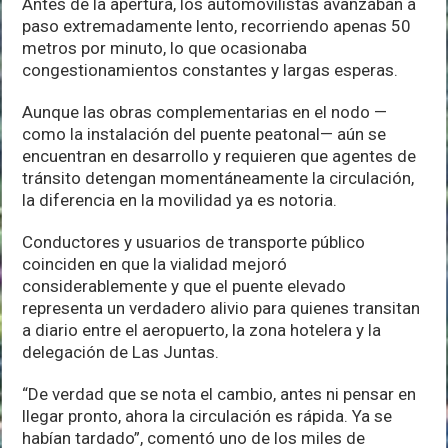
Antes de la apertura, los automovilistas avanzaban a
de
paso extremadamente lento, recorriendo apenas 50
Puerto
Vallarta
metros por minuto, lo que ocasionaba
con
congestionamientos constantes y largas esperas.
la
apertura
Aunque las obras complementarias en el nodo —
de
puente
como la instalación del puente peatonal— aún se
elevado
encuentran en desarrollo y requieren que agentes de
tránsito detengan momentáneamente la circulación,
la diferencia en la movilidad ya es notoria.
Conductores y usuarios de transporte público
coinciden en que la vialidad mejoró
considerablemente y que el puente elevado
representa un verdadero alivio para quienes transitan
a diario entre el aeropuerto, la zona hotelera y la
delegación de Las Juntas.
“De verdad que se nota el cambio, antes ni pensar en
llegar pronto, ahora la circulación es rápida. Ya se
habían tardado”, comentó uno de los miles de