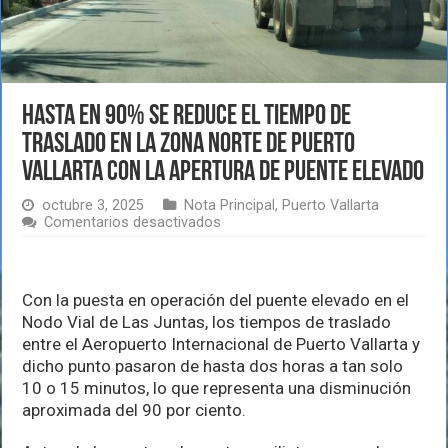
Hasta en 90% se reduce el tiempo de
traslado en la zona norte de Puerto
Vallarta con la apertura de puente elevado
octubre 3, 2025
Nota Principal
,
Puerto Vallarta
en
Comentarios desactivados
Hasta
en
90%
se
Con la puesta en operación del puente elevado en el
reduce
Nodo Vial de Las Juntas, los tiempos de traslado
el
tiempo
entre el Aeropuerto Internacional de Puerto Vallarta y
de
dicho punto pasaron de hasta dos horas a tan solo
traslado
10 o 15 minutos, lo que representa una disminución
en
aproximada del 90 por ciento.
la
zona
norte