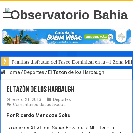
Familias disfrutan del Paseo Dominical en la 41 Zona Mili
Home
/
Deportes
/
El Tazón de los Harbaugh
El Tazón de los Harbaugh
enero 21, 2013
Deportes
en
Comentarios desactivados
El
Tazón
Por Ricardo Mendoza Solís
de
los
La edición XLVII del Súper Bowl de la NFL tendrá
Harbaugh