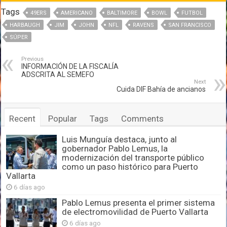
Tags
49ERS
AMERICANO
BALTIMORE
BOWL
FUTBOL
HARBAUGH
JIM
JOHN
NFL
RAVENS
SAN FRANCISCO
SÚPER
Previous
INFORMACIÓN DE LA FISCALÍA
ADSCRITA AL SEMEFO
Next
Cuida DIF Bahía de ancianos
Recent
Popular
Tags
Comments
Luis Munguía destaca, junto al
gobernador Pablo Lemus, la
modernización del transporte público
como un paso histórico para Puerto
Vallarta
6 días ago
Pablo Lemus presenta el primer sistema
de electromovilidad de Puerto Vallarta
6 días ago