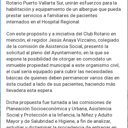
y
Rotario Puerto Vallarta Sur, unirán esfuerzos para la
el
habilitación y equipamiento de un albergue que pueda
Club
prestar servicios a familiares de pacientes
Rotario
Vallarta
internados en el Hospital Regional.
Sur
unirían
Con este propósito y a iniciativa del Club Rotario en
esfuerzos
mención, el regidor Jesús Anaya Vizcaíno, colegiado
de la comisión de Asistencia Social, presentó la
solicitud al pleno del Ayuntamiento, en la que se
expone la posibilidad de otorgar en comodato un
inmueble propiedad municipal a este organismo civil,
el cual sería equipado para cubrir las necesidades
básicas de quienes deben permanecer varios días en
ésta ciudad a lado de sus pacientes, haciendo más
llevadera esta espera.
Dicha propuesta fue turnada a las comisiones de
Planeación Socioeconómica y Urbana, Asistencia
Social y Protección a la Infancia, la Niñez y Adulto
Mayor y de Salubridad e Higiene, a fin de analizar,
estudiar y dictaminar la procedencia de entregar en