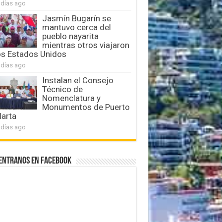
 días ago
Jasmín Bugarín se
mantuvo cerca del
pueblo nayarita
mientras otros viajaron
os Estados Unidos
 días ago
Instalan el Consejo
Técnico de
Nomenclatura y
Monumentos de Puerto
larta
 días ago
entranos en Facebook