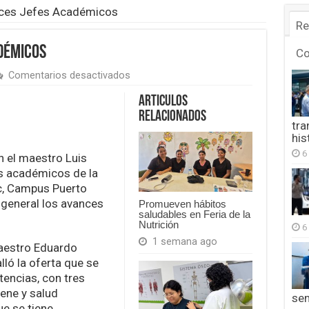
nces Jefes Académicos
Re
démicos
C
en
Comentarios desactivados
Detallan
Avances
Articulos
Jefes
Relacionados
Académicos
tra
his
6
n el maestro Luis
es académicos de la
c, Campus Puerto
r general los avances
Promueven hábitos
saludables en Feria de la
Nutrición
6
1 semana ago
maestro Eduardo
alló la oferta que se
tencias, con tres
iene y salud
se
ue se tiene