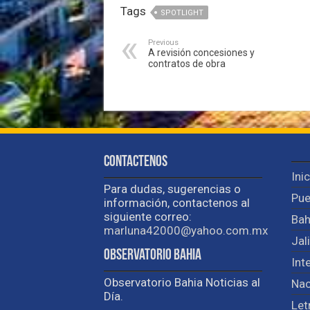
Tags
SPOTLIGHT
Previous
A revisión concesiones y
contratos de obra
Contactenos
Ini
Para dudas, sugerencias o
Pue
información, contactenos al
siguiente correo:
Bah
marluna42000@yahoo.com.mx
Jal
Observatorio Bahia
Int
Observatorio Bahia Noticias al
Nac
Día.
Let