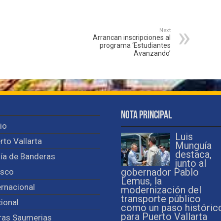
Next
Arrancan inscripciones al
programa ‘Estudiantes
Avanzando’
Nota Principal
cio
Luis
rto Vallarta
Munguía
destaca,
ía de Banderas
junto al
isco
gobernador Pablo
Lemus, la
ernacional
modernización del
transporte público
ional
como un paso históric
para Puerto Vallarta
ras Saumerias