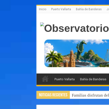
Inicio
Puerto Vallarta
Bahía de Banderas
J
Puerto Vallarta
Bahía de Banderas
Noticias Recientes
Familias disfrutan de