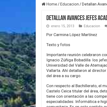
Home
/
Educacion
/
Detallan Ava
Detallan Avances Jefes Aca
enero 15, 2013
Educacion
Por Carmina López Martínez
Texto y fotos
Importante reunión celebraron co
Ignacio Zúñiga Bobadilla los jef
Universidad del Valle de Atemaja
Vallarta. Ahí detallaron al directo
del área a su cargo.
Con respecto al Bachillerato, el 
Castelo Ceica titular del área, det
tiene con orientación a las compe
especialidades: Informática e hig
comunitaria. Es en este sentido q