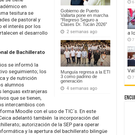
6
académico en
Gobierno de Puerto
ma tesitura se
Vallarta pone en marcha
ades de pastoral y
“Regreso Seguro a
Clases Dr. Tucán 2026”
el interés por los
2 semanas ago
ortalecen el desarrollo
a l
7
nal de Bachillerato
ios se informó la
Val
tivo seguimiento; los
Munguía regresa a la ETI
3 como padrino de
7
ca y de nutrición
generación
los alumnos
4 semanas ago
s lenguas extranjeras
ivos que se tienen,
Encu
los intercambios con
taforma Moodle con el uso de TIC´s. En este
Ceica adelantó también la incorporación del
hillerato; autorización de la SEP para operar
ormática y la apertura del bachillerato bilingüe