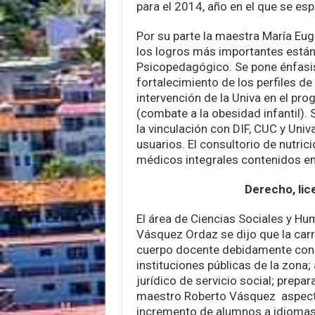
para el 2014, año en el que se esp
Por su parte la maestra María Euge
los logros más importantes están 
Psicopedagógico. Se pone énfasis
fortalecimiento de los perfiles de
intervención de la Univa en el pr
(combate a la obesidad infantil). 
la vinculación con DIF, CUC y Uni
usuarios. El consultorio de nutric
médicos integrales contenidos en
Derecho, li
El área de Ciencias Sociales y H
Vásquez Ordaz se dijo que la car
cuerpo docente debidamente conso
instituciones públicas de la zona
jurídico de servicio social; prep
maestro Roberto Vásquez aspec
incremento de alumnos a idiomas,