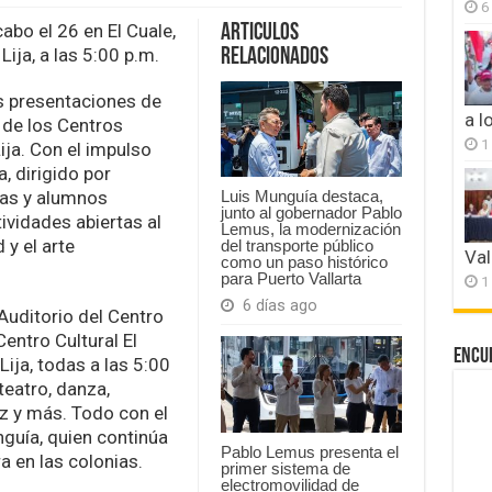
6
Descubre
el
abo el 26 en El Cuale,
Articulos
talento
 Lija, a las 5:00 p.m.
Relacionados
local
en
las presentaciones de
la
a l
muestra
 de los Centros
de
1
 Lija. Con el impulso
Centros
a, dirigido por
Culturales
as y alumnos
Luis Munguía destaca,
junto al gobernador Pablo
ividades abiertas al
Lemus, la modernización
 y el arte
del transporte público
Val
como un paso histórico
para Puerto Vallarta
1
6 días ago
 Auditorio del Centro
Centro Cultural El
Encu
 Lija, todas a las 5:00
eatro, danza,
ez y más. Todo con el
guía, quien continúa
Pablo Lemus presenta el
a en las colonias.
primer sistema de
electromovilidad de