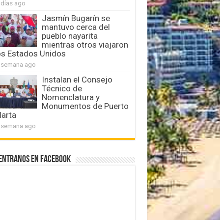
 días ago
Jasmín Bugarín se
mantuvo cerca del
pueblo nayarita
mientras otros viajaron
os Estados Unidos
 semana ago
Instalan el Consejo
Técnico de
Nomenclatura y
Monumentos de Puerto
larta
 semana ago
entranos en Facebook