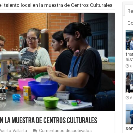
l talento local en la muestra de Centros Culturales
Re
C
tra
his
6
6
en la muestra de Centros Culturales
se
en
uerto Vallarta
Comentarios desactivados