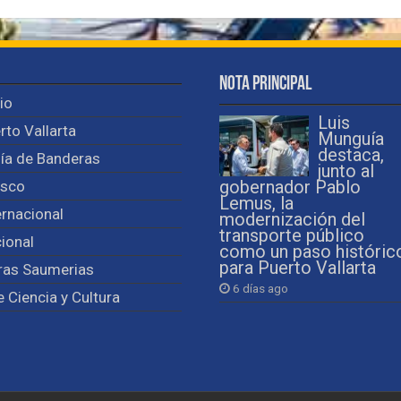
Nota Principal
cio
Luis
rto Vallarta
Munguía
destaca,
ía de Banderas
junto al
isco
gobernador Pablo
Lemus, la
ernacional
modernización del
transporte público
ional
como un paso históric
para Puerto Vallarta
ras Saumerias
6 días ago
e Ciencia y Cultura