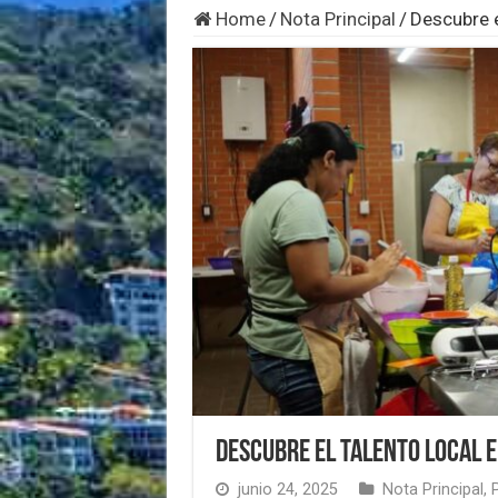
Home
/
Nota Principal
/
Descubre e
Descubre el talento local 
junio 24, 2025
Nota Principal
,
P