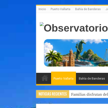
Inicio
Puerto Vallarta
Bahía de Banderas
J
Puerto Vallarta
Bahía de Banderas
Noticias Recientes
Familias disfrutan de