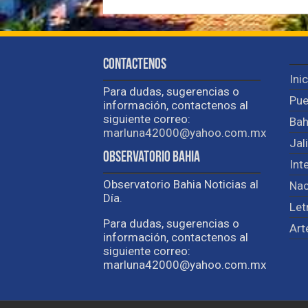
Contactenos
Ini
Para dudas, sugerencias o
Pue
información, contactenos al
siguiente correo:
Bah
marluna42000@yahoo.com.mx
Jal
Observatorio Bahia
Int
Observatorio Bahia Noticias al
Nac
Día.
Let
Para dudas, sugerencias o
Art
información, contactenos al
siguiente correo:
marluna42000@yahoo.com.mx